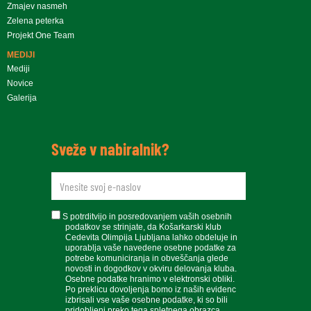
Zmajev nasmeh
Zelena peterka
Projekt One Team
MEDIJI
Mediji
Novice
Galerija
Sveže v nabiralnik?
newsletteremail
soglasje
S potrditvijo in posredovanjem vaših osebnih
podatkov se strinjate, da Košarkarski klub
Cedevita Olimpija Ljubljana lahko obdeluje in
uporablja vaše navedene osebne podatke za
potrebe komuniciranja in obveščanja glede
novosti in dogodkov v okviru delovanja kluba.
Osebne podatke hranimo v elektronski obliki.
Po preklicu dovoljenja bomo iz naših evidenc
izbrisali vse vaše osebne podatke, ki so bili
pridobljeni preko tega spletnega obrazca.