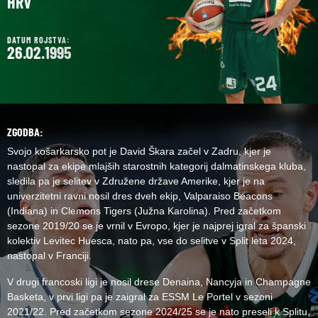
HRV
DATUM ROJSTVA:
26.02.1995
ZGODBA:
Svojo košarkarsko pot je David Škara začel v Zadru, kjer je
nastopal za ekipe mlajših starostnih kategorij dalmatinskega kluba,
sledila pa je selitev v Združene države Amerike, kjer je na
univerzitetni ravni nosil dres dveh ekip, Valparaiso Beacons
(Indiana) in Clemons Tigers (Južna Karolina). Pred začetkom
sezone 2019/20 se je vrnil v Evropo, kjer je najprej igral za španski
kolektiv Levitec Huesca, nato pa, vse do selitve v Split leta 2024,
nastopal v Franciji.
V drugi francoski ligi je nosil drese Denaina, Nancyja in Champagne
Basketa, v prvi ligi pa je zaigral za ESSM Le Portel v sezoni
2021/22. Pred začetkom sezone 2024/25 se je nato preseli k Splitu,