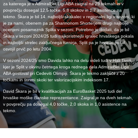
za katerega je v AdmiralBet Ligi ABA zaigral na 29 tekmah in v
povprečju dosegal 12,5 točke, 5,8 skokov in 1,7 asistence na
tekmo. Škara je bil 14. najboljši skakalec v regionalni ligi v sezoni, ki
je za nami, obenem pa za Shannonom Shorterjem drugi najbolje
ocenjeni posameznik Splita v sezoni. Potrebno je dodati, da je bil
Škara v sezoni 2024/25 tudi najkoristnejši igralec hrvaškega pokala
in najboljši strelec zaključnega turnirja, Split pa je hrvaški pokal
osvojil prvič po letu 2004.
V sezoni 2024/25 smo Davida lahko na delu videli tudi v Hali Tivoli,
kjer je Split v okviru četrtega kroga rednega dela AdmiralBet Lige
ABA gostoval pri Cedeviti Olimpiji. Škara je tekmo zaključil z 20
točkami in štirimi skoki ter valorizacijskim indeksom 17.
David Škara je bil v kvalifikacijah za EuroBasket 2025 tudi del
hrvaške moške članske reprezentance. Zaigral je na dveh tekmah,
v povprečju pa dosegal 4,0 točke, 2,0 skoka in 1,0 asistence na
tekmo.