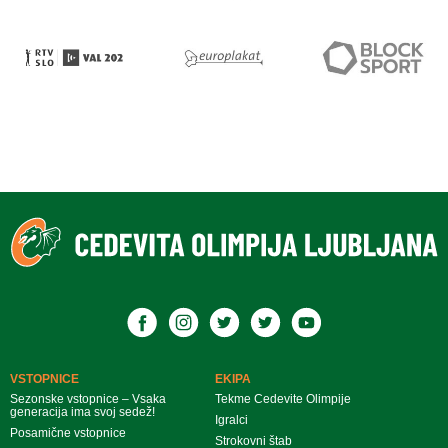
VSTOPNICE
EKIPA
Sezonske vstopnice – Vsaka
Tekme Cedevite Olimpije
generacija ima svoj sedež!
Igralci
Posamične vstopnice
Strokovni štab