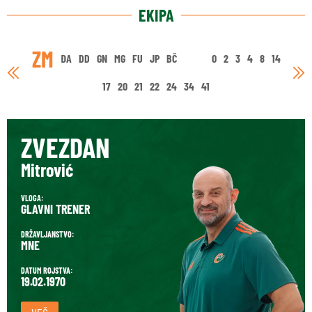
EKIPA
ZM
ĐA
DD
GN
MG
FU
JP
BČ
0
2
3
4
8
14
17
20
21
22
24
34
41
ZVEZDAN
Mitrović
VLOGA:
GLAVNI TRENER
DRŽAVLJANSTVO:
MNE
DATUM ROJSTVA:
19.02.1970