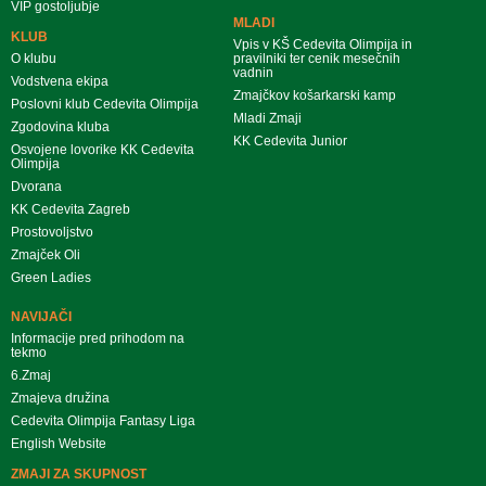
VIP gostoljubje
MLADI
KLUB
Vpis v KŠ Cedevita Olimpija in
O klubu
pravilniki ter cenik mesečnih
vadnin
Vodstvena ekipa
Zmajčkov košarkarski kamp
Poslovni klub Cedevita Olimpija
Mladi Zmaji
Zgodovina kluba
KK Cedevita Junior
Osvojene lovorike KK Cedevita
Olimpija
Dvorana
KK Cedevita Zagreb
Prostovoljstvo
Zmajček Oli
Green Ladies
NAVIJAČI
Informacije pred prihodom na
tekmo
6.Zmaj
Zmajeva družina
Cedevita Olimpija Fantasy Liga
English Website
ZMAJI ZA SKUPNOST