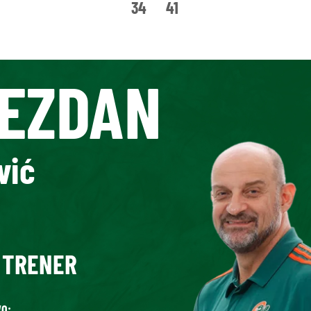
34
41
EZDAN
vić
 TRENER
O: