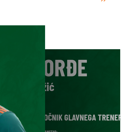
ĐORĐE
Adžić
VLOGA:
POMOČNIK GLAVNEGA TRENERJA