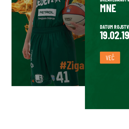
MNE
DATUM ROJSTV
19.02.1
VEČ
#ZigaD