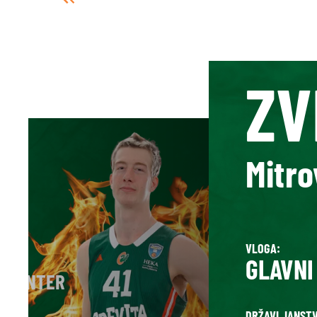
ZV
Mitro
VLOGA:
GLAVNI
R/CENTER
DRŽAVLJANSTV