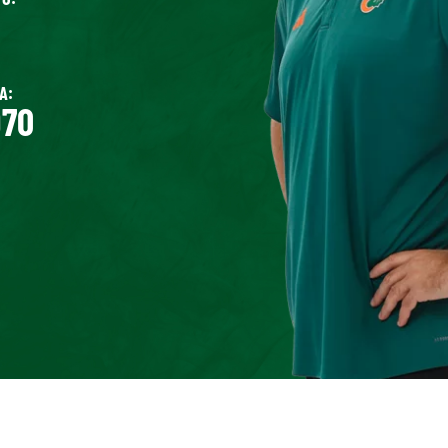
A:
970