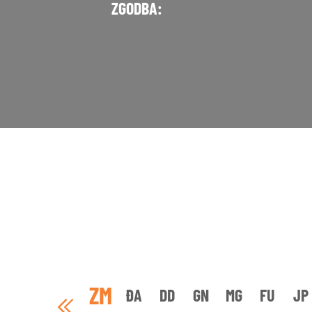
ZGODBA:
ZM
ĐA
DD
GN
MG
FU
JP