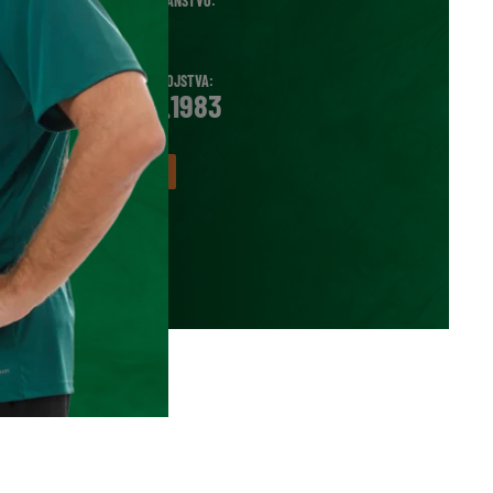
DRŽAVLJANSTVO:
SRB
DATUM ROJSTVA:
12.11.1983
VEČ