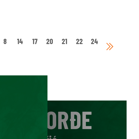
8
14
17
20
21
22
24
ĐORĐE