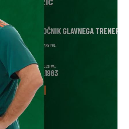
Adžić
VLOGA:
POMOČNIK GLAVNEGA TRENERJA
DRŽAVLJANSTVO:
SRB
DATUM ROJSTVA:
12.11.1983
VEČ