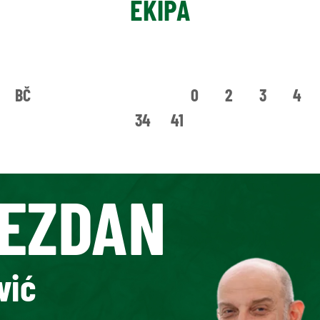
EKIPA
BČ
0
2
3
4
34
41
EZDAN
vić