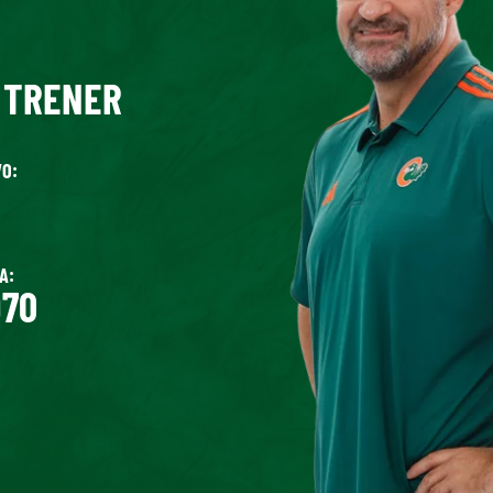
 TRENER
O:
A:
970