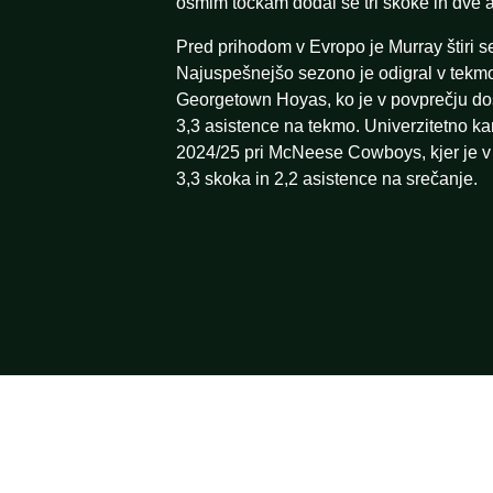
osmim točkam dodal še tri skoke in dve a
Pred prihodom v Evropo je Murray štiri 
Najuspešnejšo sezono je odigral v tekm
Georgetown Hoyas, ko je v povprečju dos
3,3 asistence na tekmo. Univerzitetno kar
2024/25 pri McNeese Cowboys, kjer je v 
3,3 skoka in 2,2 asistence na srečanje.