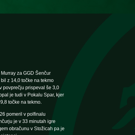
n Murray za GGD Šenčur
bil z 14,0 točke na tekmo
 v povprečju prispeval še 3,0
pal je tudi v Pokalu Spar, kjer
9,8 točke na tekmo.
26 pomeril v polfinalu
čurju je v 33 minutah igre
rugem obračunu v Stožicah pa je