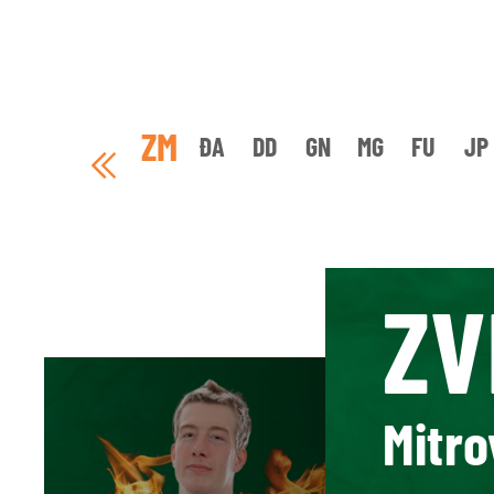
ZM
ĐA
DD
GN
MG
FU
JP
ZV
Mitro