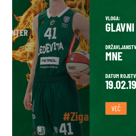
VLOGA:
GLAVNI
R/CENTER
DRŽAVLJANSTV
MNE
DATUM ROJSTV
19.02.1
VEČ
#ZigaD