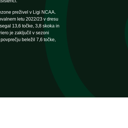
sistenci.
sezone preživel v Ligi NCAA.
ovalnem letu 2022/23 v dresu
egal 13,6 točke, 3,8 skoka in
iero je zaključil v sezoni
povprečju beležil 7,6 točke,