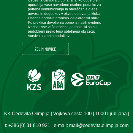
Cedevita Olimpija Ljubljana lahko obdeluje in
uporablja vaše navedene osebne podatke za
potrebe komuniciranja in obveščanja glede
novosti in dogodkov v okviru delovanja kluba.
Osebne podatke hranimo v elektronski obliki.
Po preklicu dovoljenja bomo iz naših evidenc
izbrisali vse vaše osebne podatke, ki so bili
pridobljeni preko tega spletnega obrazca.
Varstvo osebnih podatkov
KK Cedevita Olimpija | Vojkova cesta 100 | 1000 Ljubljana |
t:
+386 [0] 31 810 921
| e-mail:
mail@cedevita.olimpija.com