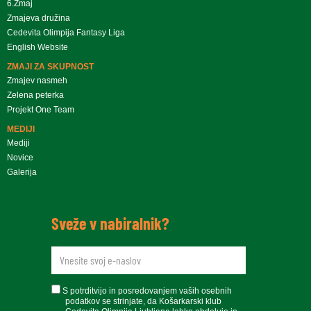
6.Zmaj
Zmajeva družina
Cedevita Olimpija Fantasy Liga
English Website
ZMAJI ZA SKUPNOST
Zmajev nasmeh
Zelena peterka
Projekt One Team
MEDIJI
Mediji
Novice
Galerija
Sveže v nabiralnik?
newsletteremail
soglasje
S potrditvijo in posredovanjem vaših osebnih
podatkov se strinjate, da Košarkarski klub