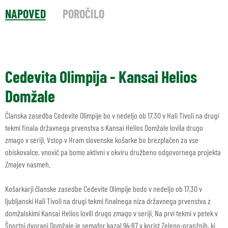
NAPOVED
POROČILO
Cedevita Olimpija - Kansai Helios
Domžale
Članska zasedba Cedevite Olimpije bo v nedeljo ob 17.30 v Hali Tivoli na drugi
tekmi finala državnega prvenstva s Kansai Helios Domžale lovila drugo
zmago v seriji. Vstop v Hram slovenske košarke bo brezplačen za vse
obiskovalce, vnovič pa bomo aktivni v okviru družbeno odgovornega projekta
Zmajev nasmeh.
Košarkarji članske zasedbe Cedevite Olimpije bodo v nedeljo ob 17.30 v
ljubljanski Hali Tivoli na drugi tekmi finalnega niza državnega prvenstva z
domžalskimi Kansai Helios lovili drugo zmago v seriji. Na prvi tekmi v petek v
Športni dvorani Domžale je semafor kazal 94:87 v korist Zeleno-oranžnih, ki