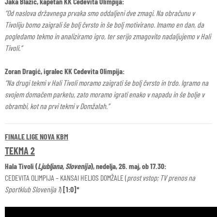
Jaka Blažič, kapetan KK Cedevita Olimpija:
“Od naslova državnega prvaka smo oddaljeni dve zmagi. Na obračunu v
Tivoliju bomo zaigrali še bolj čvrsto in še bolj motivirano. Imamo en dan, da
pogledamo tekmo in analiziramo igro, ter serijo zmagovito nadaljujemo v Hali
Tivoli.”
Zoran Dragić, igralec KK Cedevita Olimpija:
“Na drugi tekmi v Hali Tivoli moramo zaigrati še bolj čvrsto in trdo. Igramo na
svojem domačem parketu, zato moramo igrati enako v napadu in še bolje v
obrambi, kot na prvi tekmi v Domžalah.”
FINALE LIGE NOVA KBM
TEKMA 2
Hala Tivoli (
Ljubljana, Slovenija
), nedelja, 26. maj, ob 17.30:
CEDEVITA OLIMPIJA – KANSAI HELIOS DOMŽALE (
prost vstop; TV prenos na
Sportklub Slovenija 1
)
[1:0]*