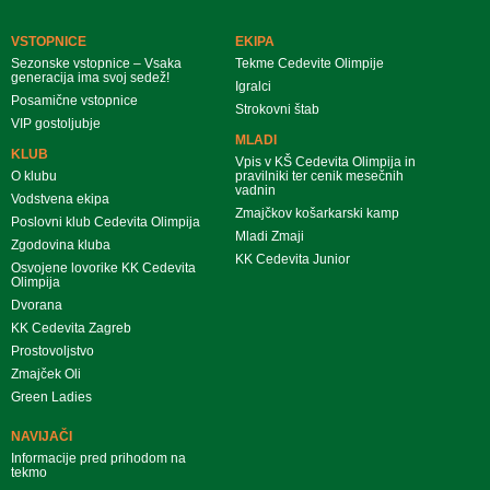
VSTOPNICE
EKIPA
Sezonske vstopnice – Vsaka
Tekme Cedevite Olimpije
generacija ima svoj sedež!
Igralci
Posamične vstopnice
Strokovni štab
VIP gostoljubje
MLADI
KLUB
Vpis v KŠ Cedevita Olimpija in
O klubu
pravilniki ter cenik mesečnih
vadnin
Vodstvena ekipa
Zmajčkov košarkarski kamp
Poslovni klub Cedevita Olimpija
Mladi Zmaji
Zgodovina kluba
KK Cedevita Junior
Osvojene lovorike KK Cedevita
Olimpija
Dvorana
KK Cedevita Zagreb
Prostovoljstvo
Zmajček Oli
Green Ladies
NAVIJAČI
Informacije pred prihodom na
tekmo