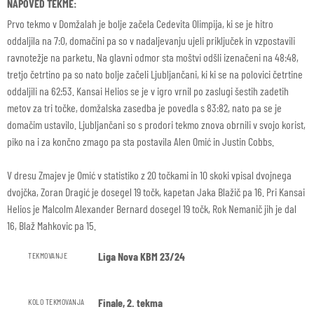
NAPOVED TEKME:
Prvo tekmo v Domžalah je bolje začela Cedevita Olimpija, ki se je hitro
oddaljila na 7:0, domačini pa so v nadaljevanju ujeli priključek in vzpostavili
ravnotežje na parketu. Na glavni odmor sta moštvi odšli izenačeni na 48:48,
tretjo četrtino pa so nato bolje začeli Ljubljančani, ki ki se na polovici četrtine
oddaljili na 62:53. Kansai Helios se je v igro vrnil po zaslugi šestih zadetih
metov za tri točke, domžalska zasedba je povedla s 83:82, nato pa se je
domačim ustavilo. Ljubljančani so s prodori tekmo znova obrnili v svojo korist,
piko na i za končno zmago pa sta postavila Alen Omić in Justin Cobbs.
V dresu Zmajev je Omić v statistiko z 20 točkami in 10 skoki vpisal dvojnega
dvojčka, Zoran Dragić je dosegel 19 točk, kapetan Jaka Blažič pa 16. Pri Kansai
Helios je Malcolm Alexander Bernard dosegel 19 točk, Rok Nemanič jih je dal
16, Blaž Mahkovic pa 15.
Liga Nova KBM 23/24
TEKMOVANJE
Finale, 2. tekma
KOLO TEKMOVANJA