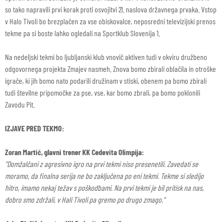
so tako napravili prvi korak proti osvojitvi 21. naslova državnega prvaka. Vstop
v Halo Tivoli bo brezplačen za vse obiskovalce, neposredni televizijski prenos
tekme pa si boste lahko ogledali na Sportklub Slovenija 1.
Na nedeljski tekmi bo ljubljanski klub vnovič aktiven tudi v okviru družbeno
odgovornega projekta Zmajev nasmeh. Znova bomo zbirali oblačila in otroške
igrače, ki jih bomo nato podarili družinam v stiski, obenem pa bomo zbirali
tudi številne pripomočke za pse, vse, kar bomo zbrali, pa bomo poklonili
Zavodu Pit.
IZJAVE PRED TEKMO:
Zoran Martić, glavni trener KK Cedevita Olimpija:
“Domžalčani z agresivno igro na prvi tekmi niso presenetili. Zavedati se
moramo, da finalna serija ne bo zaključena po eni tekmi. Tekme si sledijo
hitro, imamo nekaj težav s poškodbami. Na prvi tekmi je bil pritisk na nas,
dobro smo zdržali, v Hali Tivoli pa gremo po drugo zmago.”