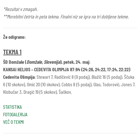
*Rezultat v zmagah.
**Morebitni četrta in peta tekma. Finalni niz se igra na tri dobljene tekme.
Že odigrano:
TEKMA 1
ŠD Domžale (
Domžale, Slovenija
), petek, 24. maj:
KANSAI HELIOS – CEDEVITA OLIMPIJA 87:94 (24:26, 24:22, 17:24, 22:22)
Cedevita Olimpija
: Stewart 7, Radičević 8 (9 podaj), Blažič 16 (5 podaj), Ščuka
6 (10 skokov), Omić 20 (10 skokov), Cobbs 8 (5 podaj), Glas, Todorović, Jones 7,
Klobučar 3, Dragić 19 (5 skokov), Šaškov.
STATISTIKA
FOTOGALERIJA
VEČ O TEKMI