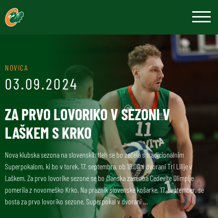
NOVICA
03.09.2024
ZA PRVO LOVORIKO V SEZONI V
LAŠKEM S KRKO
Nova klubska sezona na slovenskih tleh se bo začela s tradicionalnim
Superpokalom, ki bo v torek, 17. septembra, ob 18.00 v dvorani Tri Lilije v
Laškem. Za prvo lovorike sezone se bo članska zasedba Cedevite Olimpije
pomerila z novomeško Krko. Na praznik slovenske košarke, 17. september, se
bosta za prvo lovoriko sezone, Superpokal v dvorani …