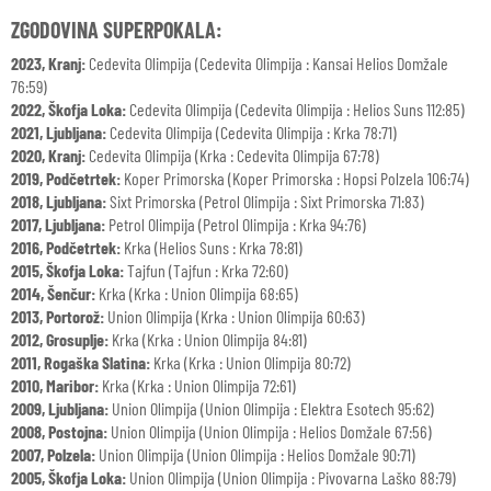
ZGODOVINA SUPERPOKALA:
2023, Kranj:
Cedevita Olimpija (Cedevita Olimpija : Kansai Helios Domžale
76:59)
2022, Škofja Loka:
Cedevita Olimpija (Cedevita Olimpija : Helios Suns 112:85)
2021, Ljubljana:
Cedevita Olimpija (Cedevita Olimpija : Krka 78:71)
2020, Kranj:
Cedevita Olimpija (Krka : Cedevita Olimpija 67:78)
2019, Podčetrtek:
Koper Primorska (Koper Primorska : Hopsi Polzela 106:74)
2018, Ljubljana:
Sixt Primorska (Petrol Olimpija : Sixt Primorska 71:83)
2017, Ljubljana:
Petrol Olimpija (Petrol Olimpija : Krka 94:76)
2016, Podčetrtek:
Krka (Helios Suns : Krka 78:81)
2015, Škofja Loka:
Tajfun (Tajfun : Krka 72:60)
2014, Šenčur:
Krka (Krka : Union Olimpija 68:65)
2013, Portorož:
Union Olimpija (Krka : Union Olimpija 60:63)
2012, Grosuplje:
Krka (Krka : Union Olimpija 84:81)
2011, Rogaška Slatina:
Krka (Krka : Union Olimpija 80:72)
2010, Maribor:
Krka (Krka : Union Olimpija 72:61)
2009, Ljubljana:
Union Olimpija (Union Olimpija : Elektra Esotech 95:62)
2008, Postojna:
Union Olimpija (Union Olimpija : Helios Domžale 67:56)
2007, Polzela:
Union Olimpija (Union Olimpija : Helios Domžale 90:71)
2005, Škofja Loka:
Union Olimpija (Union Olimpija : Pivovarna Laško 88:79)