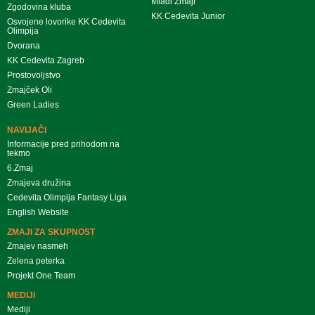
Mladi Zmaji
Zgodovina kluba
KK Cedevita Junior
Osvojene lovorike KK Cedevita
Olimpija
Dvorana
KK Cedevita Zagreb
Prostovoljstvo
Zmajček Oli
Green Ladies
NAVIJAČI
Informacije pred prihodom na
tekmo
6.Zmaj
Zmajeva družina
Cedevita Olimpija Fantasy Liga
English Website
ZMAJI ZA SKUPNOST
Zmajev nasmeh
Zelena peterka
Projekt One Team
MEDIJI
Mediji