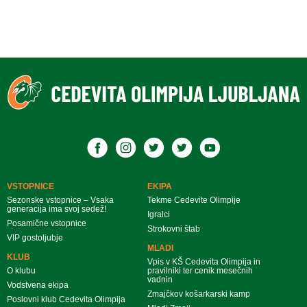
VSTOPNICE
EKIPA
Sezonske vstopnice – Vsaka
Tekme Cedevite Olimpije
generacija ima svoj sedež!
Igralci
Posamične vstopnice
Strokovni štab
VIP gostoljubje
MLADI
KLUB
Vpis v KŠ Cedevita Olimpija in
O klubu
pravilniki ter cenik mesečnih
vadnin
Vodstvena ekipa
Zmajčkov košarkarski kamp
Poslovni klub Cedevita Olimpija