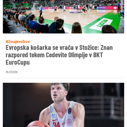
#ZmajevoSrce
Evropska košarka se vrača v Stožice: Znan
razpored tekem Cedevite Olimpije v BKT
EuroCupu
29.07.2026