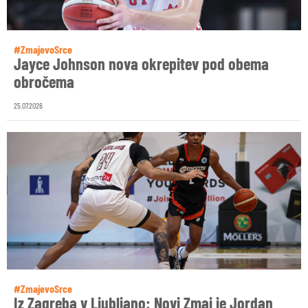
#ZmajevoSrce
Jayce Johnson nova okrepitev pod obema
obročema
25.07.2026
#ZmajevoSrce
Iz Zagreba v Ljubljano: Novi Zmaj je Jordan