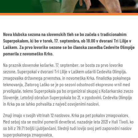
Nova klubska sezona na slovenskih tleh se bo začela s tradicionalnim
Superpokalom, ki bo v torek, 17. septembra, ob 18.00 v dvorani Tri Lilije v
Laškem. Za prvo lovorike sezone se bo članska zasedba Cedevite Olimpije
pomerila z novomeško Krko.
Na praznik slovenske košarke, 17. september, se bosta za prvo lovoriko
sezone, Superpokal v dvorani Tri Lilije v Laškem udarili Cedevita Olimpija,
zmagovalka državnega prvenstva, in novomeška Krka, finalistka pokalnega
tekmovanja. Zlatorog Laško se je po sezoni odsotnosti ekspresno vrnil med
prvoligaše, tekmo Superpokala pa bo organiziral skupaj s Košarkarsko zvezo
Slovenije. Letošnji obračun Superpokala bo 21. v zgodovini, Cedevita Olimpija
in Krka pa se lahko pohvalita z največ osvojenimi naslovi.
Zmaji imajo v svojih vitrinah 12 naslovov, Krka pa pet pokalov zmagovalcev.
Med seboj sta se moštvi pomerili devetkrat, nazadnje leta 2021 v Hali Tivoli, ko
so bili z 78:71 boljši Ljubljančani. Slednji tudi lovijo svoj peti zaporedni naslov
superpokalnega zmagovalca.