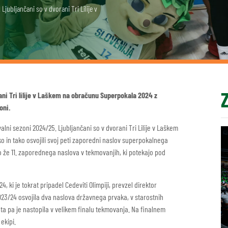
Ljubljančani so v dvorani Tri Lilije v
ani Tri lilije v Laškem na obračunu Superpokala 2024 z
oni.
lni sezoni 2024/25. Ljubljančani so v dvorani Tri Lilije v Laškem
in tako osvojili svoj peti zaporedni naslov superpokalnega
o že 11. zaporednega naslova v tekmovanjih, ki potekajo pod
ki je tokrat pripadel Cedeviti Olimpiji, prevzel direktor
2023/24 osvojila dva naslova državnega prvaka, v starostnih
. leta pa je nastopila v velikem finalu tekmovanja. Na finalnem
ekipi.