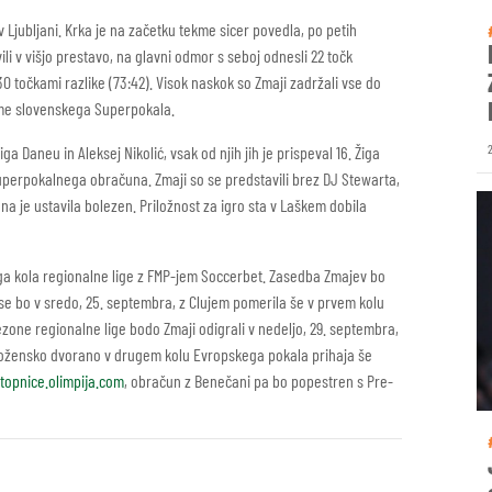
 v Ljubljani. Krka je na začetku tekme sicer povedla, po petih
ili v višjo prestavo, na glavni odmor s seboj odnesli 22 točk
t 30 točkami razlike (73:42). Visok naskok so Zmaji zadržali vse do
ekme slovenskega Superpokala.
a Daneu in Aleksej Nikolić, vsak od njih jih je prispeval 16. Žiga
superpokalnega obračuna. Zmaji so se predstavili brez DJ Stewarta,
na je ustavila bolezen. Priložnost za igro sta v Laškem dobila
ega kola regionalne lige z FMP-jem Soccerbet. Zasedba Zmajev bo
se bo v sredo, 25. septembra, z Clujem pomerila še v prvem kolu
ne regionalne lige bodo Zmaji odigrali v nedeljo, 29. septembra,
v stožensko dvorano v drugem kolu Evropskega pokala prihaja še
topnice.olimpija.com
, obračun z Benečani pa bo popestren s Pre-