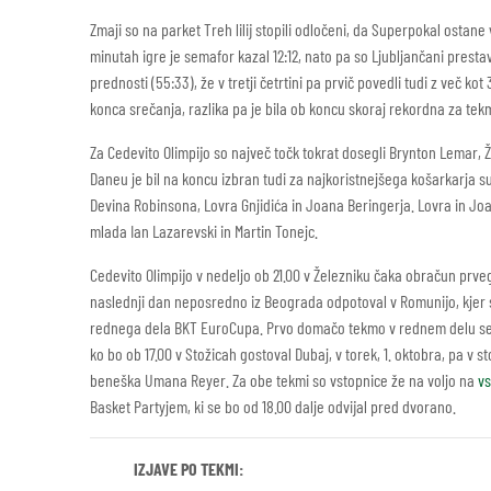
Zmaji so na parket Treh lilij stopili odločeni, da Superpokal ostane
minutah igre je semafor kazal 12:12, nato pa so Ljubljančani prestav
prednosti (55:33), že v tretji četrtini pa prvič povedli tudi z več ko
konca srečanja, razlika pa je bila ob koncu skoraj rekordna za t
Za Cedevito Olimpijo so največ točk tokrat dosegli Brynton Lemar, Žig
Daneu je bil na koncu izbran tudi za najkoristnejšega košarkarja 
Devina Robinsona, Lovra Gnjidića in Joana Beringerja. Lovra in Joa
mlada Ian Lazarevski in Martin Tonejc.
Cedevito Olimpijo v nedeljo ob 21.00 v Železniku čaka obračun prv
naslednji dan neposredno iz Beograda odpotoval v Romunijo, kjer 
rednega dela BKT EuroCupa. Prvo domačo tekmo v rednem delu sezo
ko bo ob 17.00 v Stožicah gostoval Dubaj, v torek, 1. oktobra, pa 
beneška Umana Reyer. Za obe tekmi so vstopnice že na voljo na
vs
Basket Partyjem, ki se bo od 18.00 dalje odvijal pred dvorano.
IZJAVE PO TEKMI: