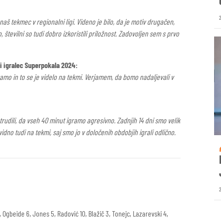
naš tekmec v regionalni ligi. Videno je bilo, da je motiv drugačen,
o, številni so tudi dobro izkoristili priložnost. Zadovoljen sem s prvo
ši igralec Superpokala 2024:
ramo in to se je videlo na tekmi. Verjamem, da bomo nadaljevali v
rudili, da vseh 40 minut igramo agresivno. Zadnjih 14 dni smo velik
vidno tudi na tekmi, saj smo jo v določenih obdobjih igrali odlično.
 6, Ogbeide 6, Jones 5, Radović 10, Blažič 3, Tonejc, Lazarevski 4,