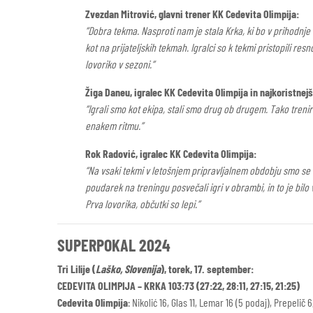
Zvezdan Mitrović, glavni trener KK Cedevita Olimpija:
“Dobra tekma. Nasproti nam je stala Krka, ki bo v prihodnje 
kot na prijateljskih tekmah. Igralci so k tekmi pristopili resn
lovoriko v sezoni.”
Žiga Daneu, igralec KK Cedevita Olimpija in najkoristnej
“Igrali smo kot ekipa, stali smo drug ob drugem. Tako treni
enakem ritmu.”
Rok Radović, igralec KK Cedevita Olimpija:
“Na vsaki tekmi v letošnjem pripravljalnem obdobju smo se t
poudarek na treningu posvečali igri v obrambi, in to je bilo 
Prva lovorika, občutki so lepi.”
SUPERPOKAL 2024
Tri Lilije (
Laško, Slovenija
), torek, 17. september:
CEDEVITA OLIMPIJA – KRKA 103:73 (27:22, 28:11, 27:15, 21:25)
Cedevita Olimpija
: Nikolić 16, Glas 11, Lemar 16 (5 podaj), Prepelič