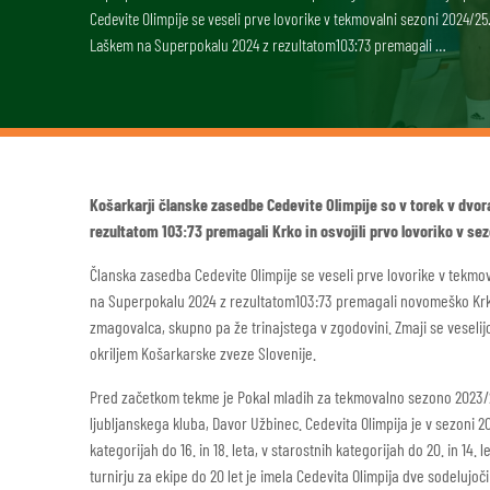
Cedevite Olimpije se veseli prve lovorike v tekmovalni sezoni 2024/25. 
Laškem na Superpokalu 2024 z rezultatom103:73 premagali …
Košarkarji članske zasedbe Cedevite Olimpije so v torek v dvor
rezultatom 103:73 premagali Krko in osvojili prvo lovoriko v sez
Članska zasedba Cedevite Olimpije se veseli prve lovorike v tekmova
na Superpokalu 2024 z rezultatom103:73 premagali novomeško Krko 
zmagovalca, skupno pa že trinajstega v zgodovini. Zmaji se veselij
okriljem Košarkarske zveze Slovenije.
Pred začetkom tekme je Pokal mladih za tekmovalno sezono 2023/24, 
ljubljanskega kluba, Davor Užbinec. Cedevita Olimpija je v sezoni 
kategorijah do 16. in 18. leta, v starostnih kategorijah do 20. in 14
turnirju za ekipe do 20 let je imela Cedevita Olimpija dve sodelujoči 