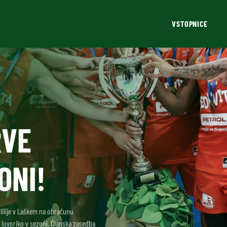
VSTOPNICE
RVE
ONI!
 lilije v Laškem na obračunu
 lovoriko v sezoni. Članska zasedba