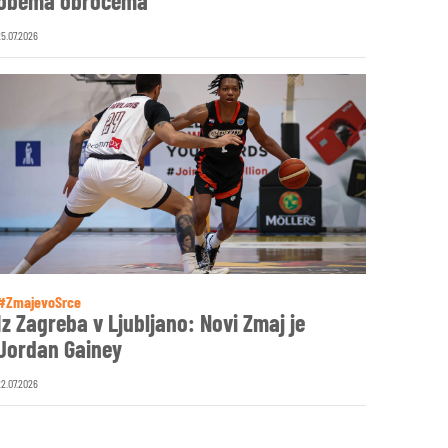
obema obročema
25.07.2026
#ZmajevoSrce
Iz Zagreba v Ljubljano: Novi Zmaj je
Jordan Gainey
22.07.2026