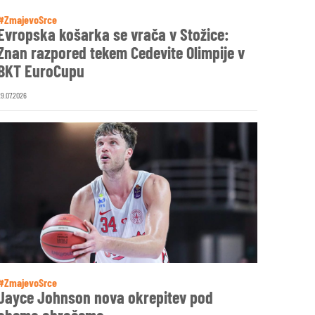
#ZmajevoSrce
Evropska košarka se vrača v Stožice:
Znan razpored tekem Cedevite Olimpije v
BKT EuroCupu
29.07.2026
#ZmajevoSrce
Jayce Johnson nova okrepitev pod