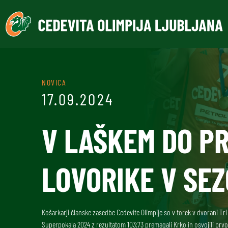
NOVICA
17.09.2024
V LAŠKEM DO P
LOVORIKE V SEZ
Košarkarji članske zasedbe Cedevite Olimpije so v torek v dvorani Tri
Superpokala 2024 z rezultatom 103:73 premagali Krko in osvojili prvo