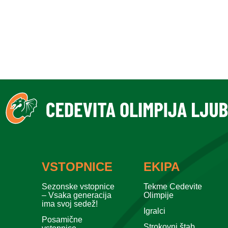
VSTOPNICE
EKIPA
Sezonske vstopnice
Tekme Cedevite
– Vsaka generacija
Olimpije
ima svoj sedež!
Igralci
Posamične
Strokovni štab