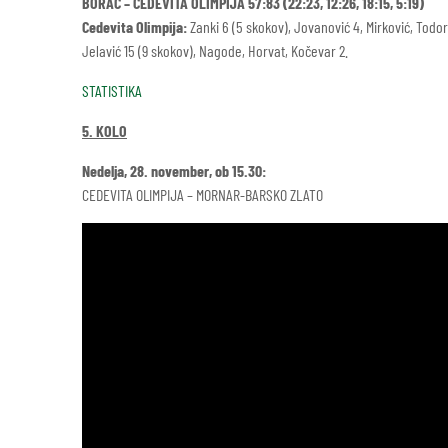
BORAC – CEDEVITA OLIMPIJA 57:83 (22:23, 12:26, 18:15, 5:19)
Cedevita Olimpija:
Zanki 6 (5 skokov), Jovanović 4, Mirković, Todorov
Jelavić 15 (9 skokov), Nagode, Horvat, Kočevar 2.
STATISTIKA
5. KOLO
Nedelja, 28. november, ob 15.30:
CEDEVITA OLIMPIJA – MORNAR-BARSKO ZLATO