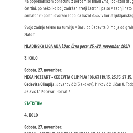
Na popoldanskem obračunu z Borcem so mladi Zmaji pokazali druga
četrtini, po nekoliko bolj zadržani tretji četrtini, pa so v zadnji n
semafor v Športni dvorani Topolica kazal 83:57 v korist ljubljansk
Svojo zadnjo tekmo na turnirju v Baru bo Cedevita Olimpija odigra
zlatom.
MLADINSKA LIGA ABA (
Bar, Črna gora; 25.-28. november 2021
)
3. KOLO
Sobota, 27. november:
MEGA MOZZART – CEDEVITA OLIMPIJA 106:63 (19:13, 23:15, 27:15,
Cedevita Olimpija:
Jovanović 2 (5 skokov), Mirković 2, Ličan 8, Todor
Jelavić 17, Kočevar, Horvat 7.
STATISTIKA
4. KOLO
Sobota, 27. november: