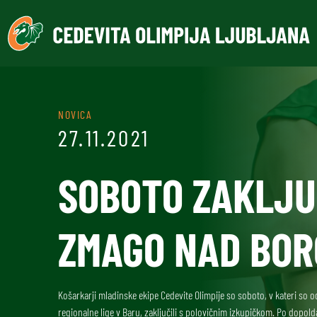
NOVICA
27.11.2021
SOBOTO ZAKLJUČ
ZMAGO NAD BO
Košarkarji mladinske ekipe Cedevite Olimpije so soboto, v kateri so o
regionalne lige v Baru, zaključili s polovičnim izkupičkom. Po dopo