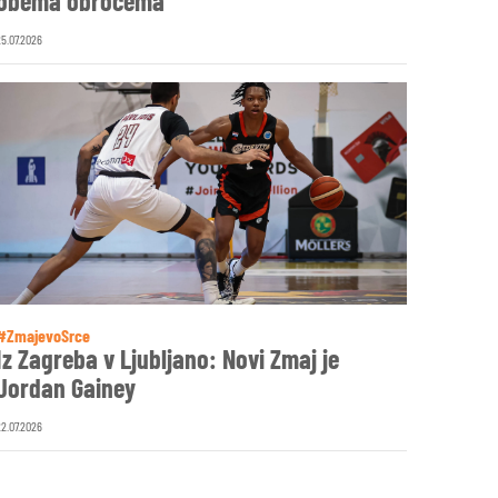
obema obročema
25.07.2026
#ZmajevoSrce
Iz Zagreba v Ljubljano: Novi Zmaj je
Jordan Gainey
22.07.2026