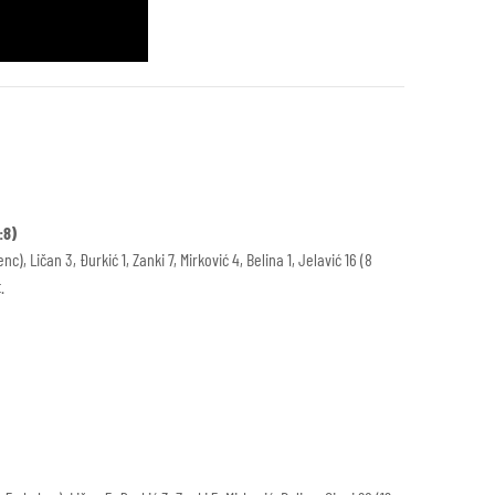
:8)
), Ličan 3, Đurkić 1, Zanki 7, Mirković 4, Belina 1, Jelavić 16 (8
.