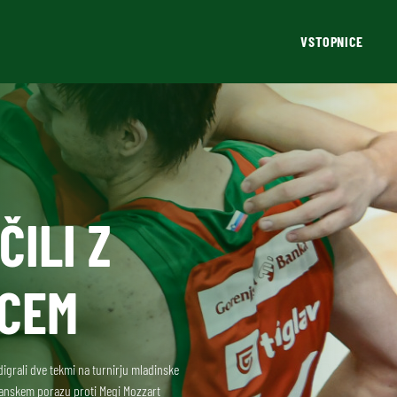
VSTOPNICE
ILI Z
RCEM
digrali dve tekmi na turnirju mladinske
ldanskem porazu proti Megi Mozzart