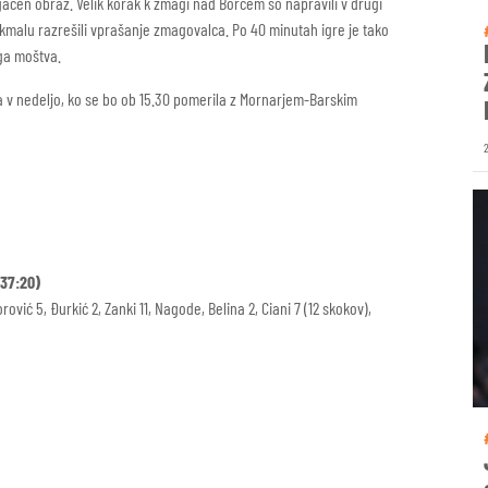
čen obraz. Velik korak k zmagi nad Borcem so napravili v drugi
ato kmalu razrešili vprašanje zmagovalca. Po 40 minutah igre je tako
ega moštva.
la v nedeljo, ko se bo ob 15.30 pomerila z Mornarjem-Barskim
 37:20)
ović 5, Đurkić 2, Zanki 11, Nagode, Belina 2, Ciani 7 (12 skokov),