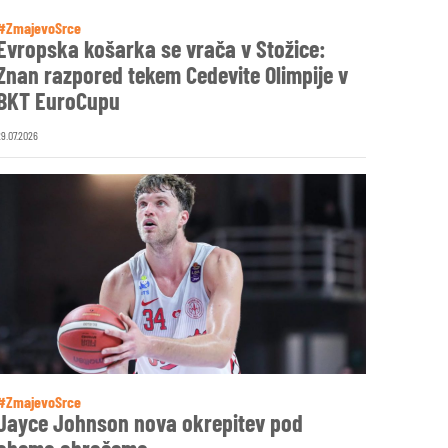
#ZmajevoSrce
Evropska košarka se vrača v Stožice:
Znan razpored tekem Cedevite Olimpije v
BKT EuroCupu
29.07.2026
#ZmajevoSrce
Jayce Johnson nova okrepitev pod