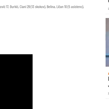
ić 17, Đurkić, Ciani 29 (13 skokov), Belina, Ličan 10 (5 asistenc),