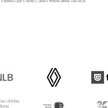
 skokov), Ličan 5, Đurkić 3, Zanki 5, Mirković, Belina, Ciani 26 (19