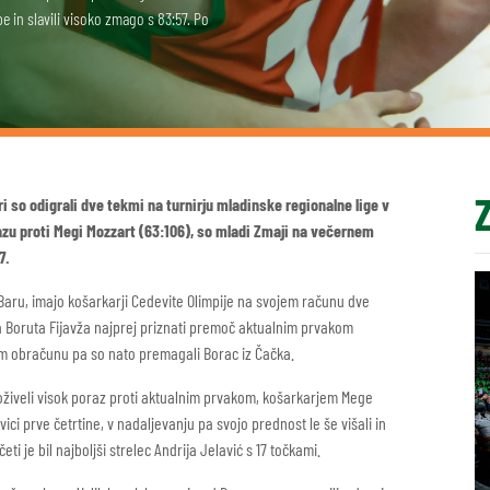
 in slavili visoko zmago s 83:57. Po
i so odigrali dve tekmi na turnirju mladinske regionalne lige v
zu proti Megi Mozzart (63:106), so mladi Zmaji na večernem
7.
 Baru, imajo košarkarji Cedevite Olimpije na svojem računu dve
a Boruta Fijavža najprej priznati premoč aktualnim prvakom
m obračunu pa so nato premagali Borac iz Čačka.
doživeli visok poraz proti aktualnim prvakom, košarkarjem Mege
vici prve četrtine, v nadaljevanju pa svojo prednost le še višali in
ti je bil najboljši strelec Andrija Jelavić s 17 točkami.