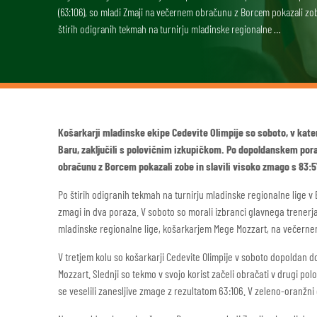
(63:106), so mladi Zmaji na večernem obračunu z Borcem pokazali zobe
štirih odigranih tekmah na turnirju mladinske regionalne …
Košarkarji mladinske ekipe Cedevite Olimpije so soboto, v kater
Baru, zaključili s polovičnim izkupičkom. Po dopoldanskem pora
obračunu z Borcem pokazali zobe in slavili visoko zmago s 83:5
Po štirih odigranih tekmah na turnirju mladinske regionalne lige v
zmagi in dva poraza. V soboto so morali izbranci glavnega trenerj
mladinske regionalne lige, košarkarjem Mege Mozzart, na večerne
V tretjem kolu so košarkarji Cedevite Olimpije v soboto dopoldan 
Mozzart. Slednji so tekmo v svojo korist začeli obračati v drugi polo
se veselili zanesljive zmage z rezultatom 63:106. V zeleno-oranžni če