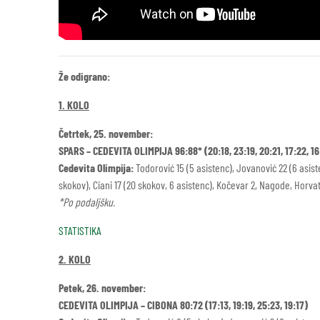
Že odigrano:
1. KOLO
Četrtek, 25. november:
SPARS – CEDEVITA OLIMPIJA 96:88* (20:18, 23:19, 20:21, 17:22, 16
Cedevita Olimpija:
Todorović 15 (5 asistenc), Jovanović 22 (6 asistenc
skokov), Ciani 17 (20 skokov, 6 asistenc), Kočevar 2, Nagode, Horvat
*Po podaljšku.
STATISTIKA
2. KOLO
Petek, 26. november:
CEDEVITA OLIMPIJA – CIBONA 80:72 (17:13, 19:19, 25:23, 19:17)