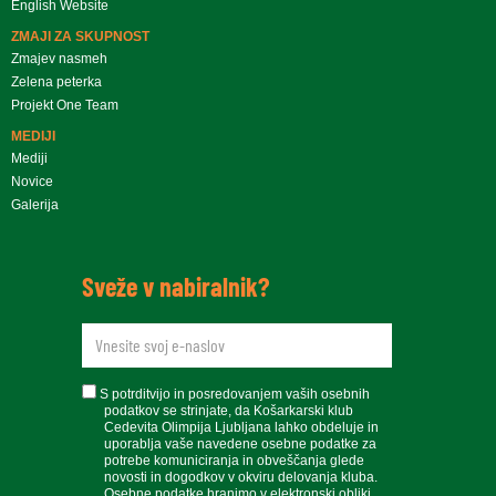
English Website
ZMAJI ZA SKUPNOST
Zmajev nasmeh
Zelena peterka
Projekt One Team
MEDIJI
Mediji
Novice
Galerija
Sveže v nabiralnik?
newsletteremail
soglasje
S potrditvijo in posredovanjem vaših osebnih
podatkov se strinjate, da Košarkarski klub
Cedevita Olimpija Ljubljana lahko obdeluje in
uporablja vaše navedene osebne podatke za
potrebe komuniciranja in obveščanja glede
novosti in dogodkov v okviru delovanja kluba.
Osebne podatke hranimo v elektronski obliki.