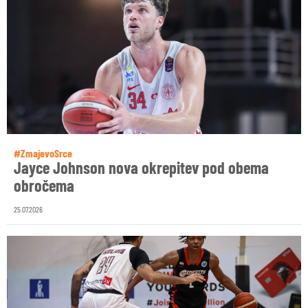
#ZmajevoSrce
Jayce Johnson nova okrepitev pod obema
obročema
25.07.2026