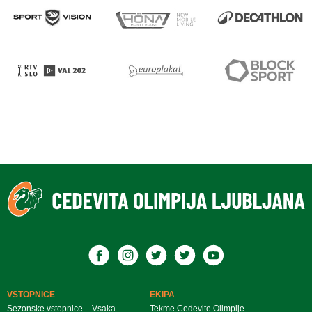
VSTOPNICE
EKIPA
Sezonske vstopnice – Vsaka
Tekme Cedevite Olimpije