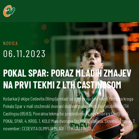
NOVICA
06.11.2023
POKAL SPAR: PORAZ MLADIH ZMAJEV
NA PRVI TEKMI Z LTH CASTINGSOM
Košarkarji ekipe Cedevita Olimpija mladi so v torek na prvi tekmi četrtega kroga
Pokala Spar v mali stoženski dvorani doživeli poraz proti škofjeloškemu LTH
Castingsu (65:83). Povratna tekma bo predvidoma 14. novembra v Škofji Loki.
POKAL SPAR, 4. KROG, 1. KOLO Mala dvorana Stožice (Ljubljana, Slovenija), torek, 7.
november: CEDEVITA OLIMPIJA MLADI – LTH CASTINGS …