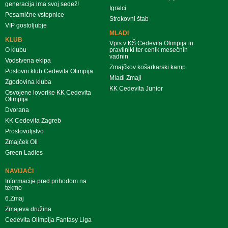
generacija ima svoj sedež!
Igralci
Posamične vstopnice
Strokovni štab
VIP gostoljubje
MLADI
KLUB
Vpis v KŠ Cedevita Olimpija in
O klubu
pravilniki ter cenik mesečnih
vadnin
Vodstvena ekipa
Zmajčkov košarkarski kamp
Poslovni klub Cedevita Olimpija
Mladi Zmaji
Zgodovina kluba
KK Cedevita Junior
Osvojene lovorike KK Cedevita
Olimpija
Dvorana
KK Cedevita Zagreb
Prostovoljstvo
Zmajček Oli
Green Ladies
NAVIJAČI
Informacije pred prihodom na
tekmo
6.Zmaj
Zmajeva družina
Cedevita Olimpija Fantasy Liga