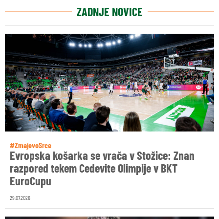
ZADNJE NOVICE
#ZmajevoSrce
Evropska košarka se vrača v Stožice: Znan
razpored tekem Cedevite Olimpije v BKT
EuroCupu
29.07.2026