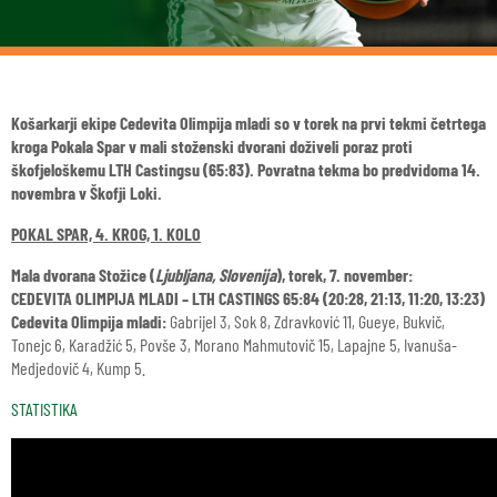
Košarkarji ekipe Cedevita Olimpija mladi so v torek na prvi tekmi četrtega
kroga Pokala Spar v mali stoženski dvorani doživeli poraz proti
škofjeloškemu LTH Castingsu (65:83). Povratna tekma bo predvidoma 14.
novembra v Škofji Loki.
POKAL SPAR, 4. KROG, 1. KOLO
Mala dvorana Stožice (
Ljubljana, Slovenija
), torek, 7. november:
CEDEVITA OLIMPIJA MLADI – LTH CASTINGS 65:84 (20:28, 21:13, 11:20, 13:23)
Cedevita Olimpija mladi:
Gabrijel 3, Sok 8, Zdravković 11, Gueye, Bukvič,
Tonejc 6, Karadžić 5, Povše 3, Morano Mahmutovič 15, Lapajne 5, Ivanuša-
Medjedovič 4, Kump 5.
STATISTIKA