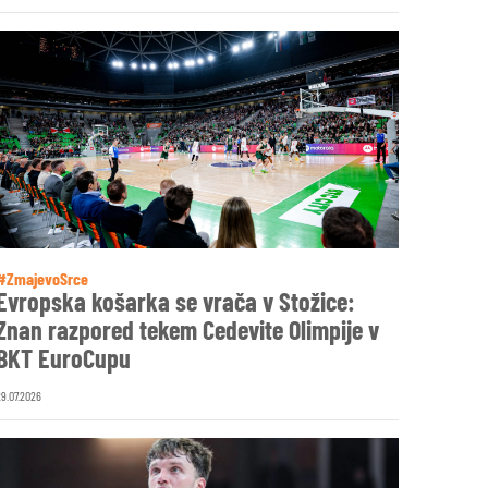
#ZmajevoSrce
Evropska košarka se vrača v Stožice:
Znan razpored tekem Cedevite Olimpije v
BKT EuroCupu
29.07.2026