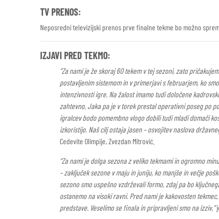
TV PRENOS:
Neposredni televizijski prenos prve finalne tekme bo možno spreml
IZJAVI PRED TEKMO:
“Za nami je že skoraj 60 tekem v tej sezoni, zato pričakujem
postavljenim sistemom in v primerjavi s februarjem, ko smo
intenzivnosti igre. Na žalost imamo tudi določene kadrovsk
zahtevno, Jaka pa je v torek prestal operativni poseg po p
igralcev bodo pomembno vlogo dobili tudi mladi domači košark
izkoristijo. Naš cilj ostaja jasen – osvojitev naslova državn
Cedevite Olimpije, Zvezdan Mitrović.
“Za nami je dolga sezona z veliko tekmami in ogromno minu
– zaključek sezone v maju in juniju, ko manjše in večje po
sezono smo uspešno vzdrževali formo, zdaj pa bo ključne
ostanemo na visoki ravni. Pred nami je kakovosten tekmec, 
predstave. Veselimo se finala in pripravljeni smo na izziv,”
j