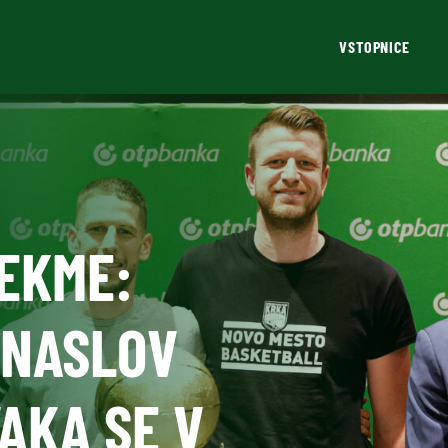
VSTOPNICE
EKME:
 NASLOV
AKA SE V