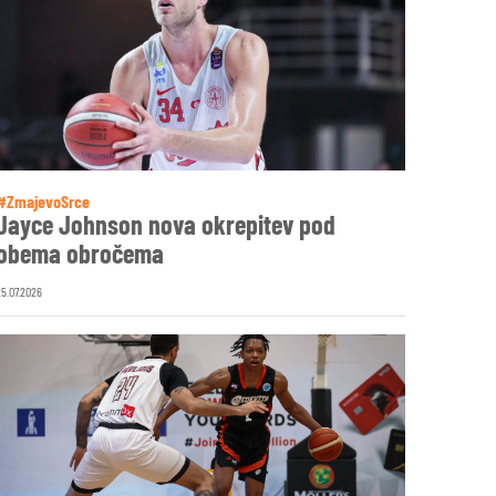
#ZmajevoSrce
Jayce Johnson nova okrepitev pod
obema obročema
25.07.2026