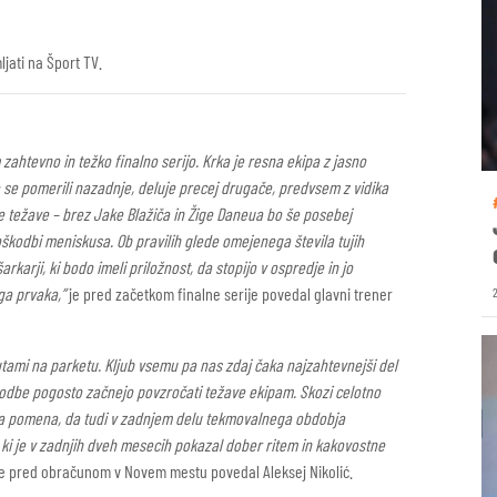
jati na Šport TV.
 zahtevno in težko finalno serijo. Krka je resna ekipa z jasno
 se pomerili nazadnje, deluje precej drugače, predvsem z vidika
e težave – brez Jake Blažiča in Žige Daneua bo še posebej
oškodbi meniskusa. Ob pravilih glede omejenega števila tujih
arji, ki bodo imeli priložnost, da stopijo v ospredje in jo
ega prvaka,”
je pred začetkom finalne serije povedal glavni trener
tami na parketu. Kljub vsemu pa nas zdaj čaka najzahtevnejši del
škodbe pogosto začnejo povzročati težave ekipam. Skozi celotno
ga pomena, da tudi v zadnjem delu tekmovalnega obdobja
ki je v zadnjih dveh mesecih pokazal dober ritem in kakovostne
e pred obračunom v Novem mestu povedal Aleksej Nikolić.