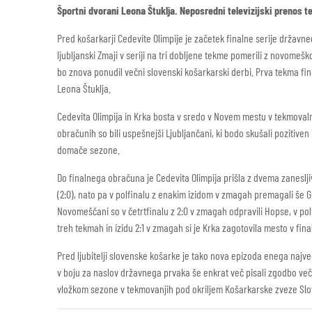
Športni dvorani Leona Štuklja. Neposredni televizijski prenos 
Pred košarkarji Cedevite Olimpije je začetek finalne serije držav
ljubljanski Zmaji v seriji na tri dobljene tekme pomerili z novomeš
bo znova ponudil večni slovenski košarkarski derbi. Prva tekma fi
Leona Štuklja.
Cedevita Olimpija in Krka bosta v sredo v Novem mestu v tekmovaln
obračunih so bili uspešnejši Ljubljančani, ki bodo skušali pozitiv
domače sezone.
Do finalnega obračuna je Cedevita Olimpija prišla z dvema zanesljiv
(2:0), nato pa v polfinalu z enakim izidom v zmagah premagali še GG
Novomeščani so v četrtfinalu z 2:0 v zmagah odpravili Hopse, v polfin
treh tekmah in izidu 2:1 v zmagah si je Krka zagotovila mesto v fin
Pred ljubitelji slovenske košarke je tako nova epizoda enega največ
v boju za naslov državnega prvaka še enkrat več pisali zgodbo več
vložkom sezone v tekmovanjih pod okriljem Košarkarske zveze Slo