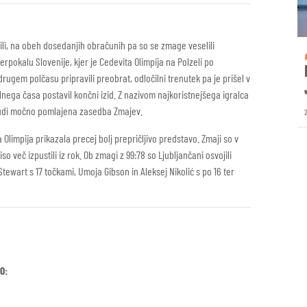
ili, na obeh dosedanjih obračunih pa so se zmage veselili
erpokalu Slovenije, kjer je Cedevita Olimpija na Polzeli po
drugem polčasu pripravili preobrat, odločilni trenutek pa je prišel v
alnega časa postavil končni izid. Z nazivom najkoristnejšega igralca
tudi močno pomlajena zasedba Zmajev.
a Olimpija prikazala precej bolj prepričljivo predstavo. Zmaji so v
o več izpustili iz rok. Ob zmagi z 99:78 so Ljubljančani osvojili
Stewart s 17 točkami, Umoja Gibson in Aleksej Nikolić s po 16 ter
0: