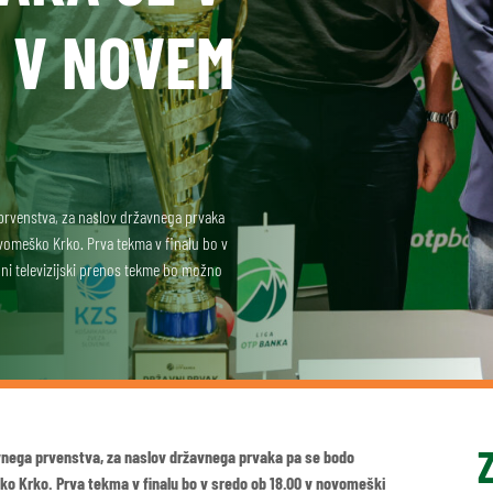
 V NOVEM
a prvenstva, za naslov državnega prvaka
novomeško Krko. Prva tekma v finalu bo v
ni televizijski prenos tekme bo možno
žavnega prvenstva, za naslov državnega prvaka pa se bodo
eško Krko. Prva tekma v finalu bo v sredo ob 18.00 v novomeški