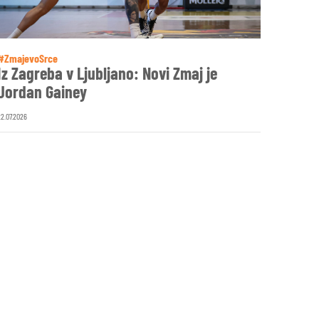
#ZmajevoSrce
Iz Zagreba v Ljubljano: Novi Zmaj je
Jordan Gainey
22.07.2026