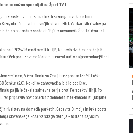
tekme bo možno spremljati na Šport TV 1.
nega prvenstva. V boju za naslov državnega prvaka se bodo
ko Krko, obračun dveh največjih slovenskih košarkarskih rivalov pa
nala bo na sporedu v sredo ob 18.00 v novomeški Športni dvorani
i sezoni 2025/26 moči merili tretjič. Na prvih dveh medsebojnih
en izkupiček proti Novomeščanom prenesti tudi v najpomembnejši del
ima serijama. V četrtfinalu so Zmaji brez poraza izločili Laško
D Šenčur (2:0). Nekoliko zahtevnejša je bila pot Krke.
alu pa jih je čakala zahtevna serija proti Perspektivi Iliriji. Po
alu ter pripravila nov obračun z dolgoletnim tekmecem iz Ljubljane.
jih rivalstev na domačih parketih. Cedevita Olimpija in Krka bosta
nega slovenskega košarkarskega derbija – tokrat z najvišjim
venije.