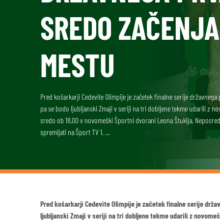
SREDO ZAČENJA
MESTU
Pred košarkarji Cedevite Olimpije je začetek finalne serije državneg
pa se bodo ljubljanski Zmaji v seriji na tri dobljene tekme udarili z 
sredo ob 18.00 v novomeški Športni dvorani Leona Štuklja. Neposred
spremljati na Šport TV 1. …
Pred košarkarji Cedevite Olimpije je začetek finalne serije dr
ljubljanski Zmaji v seriji na tri dobljene tekme udarili z novom