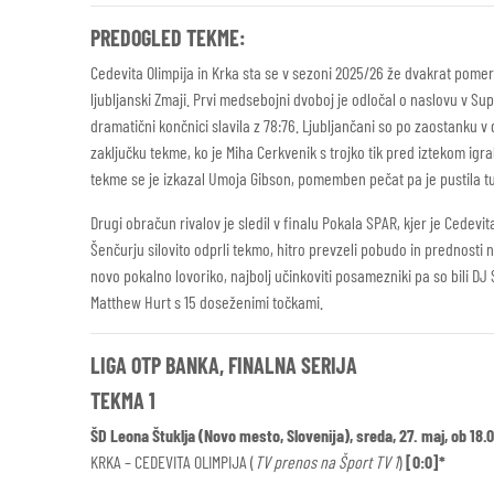
PREDOGLED TEKME:
Cedevita Olimpija in Krka sta se v sezoni 2025/26 že dvakrat pomer
ljubljanski Zmaji. Prvi medsebojni dvoboj je odločal o naslovu v Sup
dramatični končnici slavila z 78:76. Ljubljančani so po zaostanku v 
zaključku tekme, ko je Miha Cerkvenik s trojko tik pred iztekom igr
tekme se je izkazal Umoja Gibson, pomemben pečat pa je pustila 
Drugi obračun rivalov je sledil v finalu Pokala SPAR, kjer je Cedevit
Šenčurju silovito odprli tekmo, hitro prevzeli pobudo in prednosti nis
novo pokalno lovoriko, najbolj učinkoviti posamezniki pa so bili DJ 
Matthew Hurt s 15 doseženimi točkami.
LIGA OTP BANKA, FINALNA SERIJA
TEKMA 1
ŠD Leona Štuklja (Novo mesto, Slovenija), sreda, 27. maj, ob 18.0
KRKA – CEDEVITA OLIMPIJA (
TV prenos na Šport TV 1
)
[0:0]*