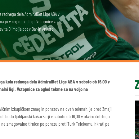
la rednega dela AdmiralBet Lige ABA v
zmago v regionalni ligi. Vstopnice za
vita Olimpija pot v Bar in Ankaro
ega kola rednega dela AdmiralBet Lige ABA v soboto ob 16.00 v
onalni ligi. Vstopnice za ogled tekme so na voljo na
olovičnim izkupičkom zmag in porazov na dveh tekmah, je pred Zmaji
li bodo ljubljanski košarkarji v soboto ob 16.00 v okviru četrtega
iti na zmagovalne tirnice po porazu proti Turk Telekomu, hkrati pa