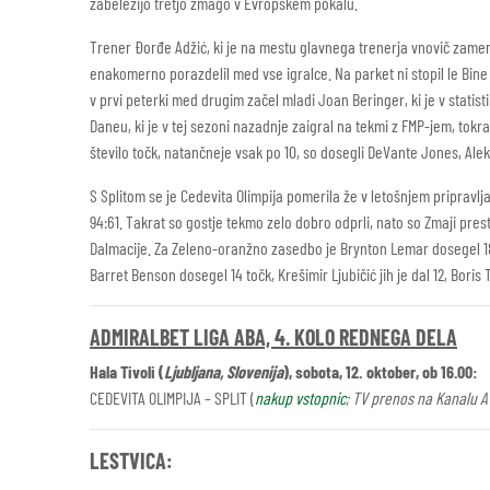
zabeležijo tretjo zmago v Evropskem pokalu.
Trener Đorđe Adžić, ki je na mestu glavnega trenerja vnovič zamenja
enakomerno porazdelil med vse igralce. Na parket ni stopil le Bine P
v prvi peterki med drugim začel mladi Joan Beringer, ki je v statistiko
Daneu, ki je v tej sezoni nazadnje zaigral na tekmi z FMP-jem, tokra
število točk, natančneje vsak po 10, so dosegli DeVante Jones, Alek
S Splitom se je Cedevita Olimpija pomerila že v letošnjem pripravl
94:61. Takrat so gostje tekmo zelo dobro odprli, nato so Zmaji prest
Dalmacije. Za Zeleno-oranžno zasedbo je Brynton Lemar dosegel 18 to
Barret Benson dosegel 14 točk, Krešimir Ljubičić jih je dal 12, Boris 
ADMIRALBET LIGA ABA, 4. KOLO REDNEGA DELA
Hala Tivoli (
Ljubljana, Slovenija
), sobota, 12. oktober, ob 16.00:
CEDEVITA OLIMPIJA – SPLIT (
nakup vstopnic
; TV prenos na Kanalu A 
LESTVICA: