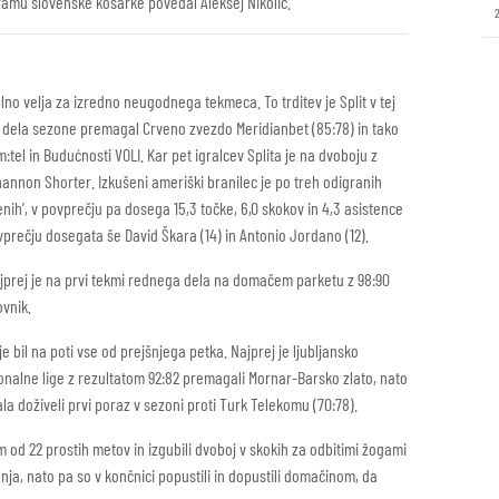
amu slovenske košarke povedal Aleksej Nikolić.
lno velja za izredno neugodnega tekmeca. To trditev je Split v tej
a dela sezone premagal Crveno zvezdo Meridianbet (85:78) in tako
tel in Budućnosti VOLI. Kar pet igralcev Splita je na dvoboju z
Shannon Shorter. Izkušeni ameriški branilec je po treh odigranih
nih’, v povprečju pa dosega 15,3 točke, 6,0 skokov in 4,3 asistence
vprečju dosegata še David Škara (14) in Antonio Jordano (12).
jprej je na prvi tekmi rednega dela na domačem parketu z 98:90
ovnik.
je bil na poti vse od prejšnjega petka. Najprej je ljubljansko
ionalne lige z rezultatom 92:82 premagali Mornar-Barsko zlato, nato
la doživeli prvi poraz v sezoni proti Turk Telekomu (70:78).
m od 22 prostih metov in izgubili dvoboj v skokih za odbitimi žogami
anja, nato pa so v končnici popustili in dopustili domačinom, da