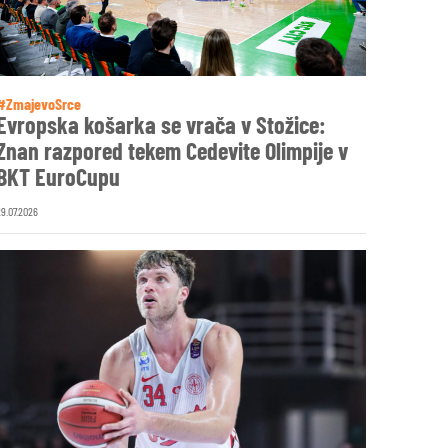
#ZmajevoSrce
Evropska košarka se vrača v Stožice:
Znan razpored tekem Cedevite Olimpije v
BKT EuroCupu
29.07.2026