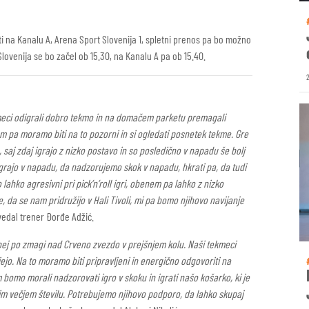
i na Kanalu A, Arena Sport Slovenija 1, spletni prenos pa bo možno
Slovenija se bo začel ob 15.30, na Kanalu A pa ob 15.40.
ekmeci odigrali dobro tekmo in na domačem parketu premagali
 pa moramo biti na to pozorni in si ogledati posnetek tekme. Gre
saj zdaj igrajo z nizko postavo in so posledično v napadu še bolj
grajo v napadu, da nadzorujemo skok v napadu, hkrati pa, da tudi
ahko agresivni pri pick’n’roll igri, obenem pa lahko z nizko
, da se nam pridružijo v Hali Tivoli, mi pa bomo njihovo navijanje
edal trener Đorđe Adžić.
ej po zmagi nad Crveno zvezdo v prejšnjem kolu. Naši tekmeci
ejo. Na to moramo biti pripravljeni in energično odgovoriti na
bomo morali nadzorovati igro v skoku in igrati našo košarko, ki je
čim večjem številu. Potrebujemo njihovo podporo, da lahko skupaj