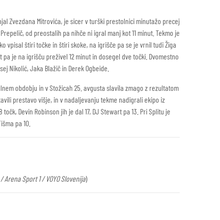
l Zvezdana Mitrovića, je sicer v turški prestolnici minutažo precej
repelič, od preostalih pa nihče ni igral manj kot 11 minut. Tekmo je
 vpisal štiri točke in štiri skoke, na igrišče pa se je vrnil tudi Žiga
t pa je na igrišču preživel 12 minut in dosegel dve točki. Dvomestno
sej Nikolić, Jaka Blažič in Derek Ogbeide.
jalnem obdobju in v Stožicah 25. avgusta slavila zmago z rezultatom
avili prestavo višje, in v nadaljevanju tekme nadigrali ekipo iz
čk, Devin Robinson jih je dal 17, DJ Stewart pa 13. Pri Splitu je
Tišma pa 10.
/ Arena Sport 1 / VOYO Slovenija
)