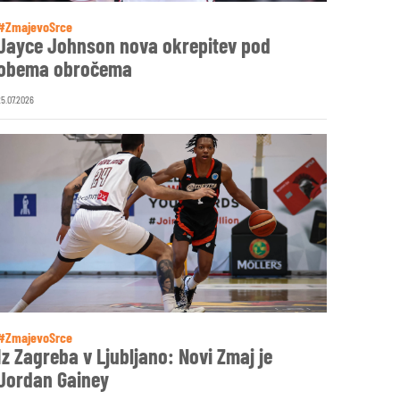
#ZmajevoSrce
Jayce Johnson nova okrepitev pod
obema obročema
25.07.2026
#ZmajevoSrce
Iz Zagreba v Ljubljano: Novi Zmaj je
Jordan Gainey