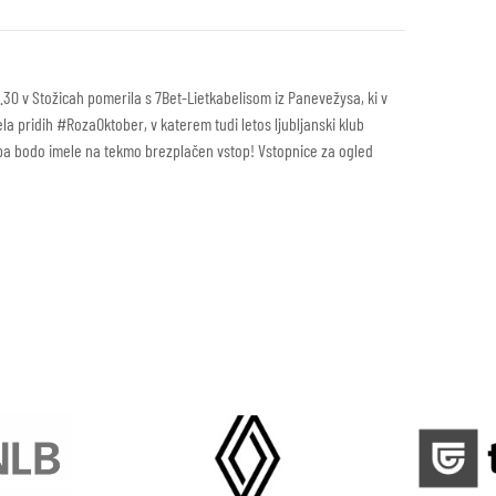
.30 v Stožicah pomerila s 7Bet-Lietkabelisom iz Panevežysa, ki v
a pridih #RozaOktober, v katerem tudi letos ljubljanski klub
pa bodo imele na tekmo brezplačen vstop! Vstopnice za ogled