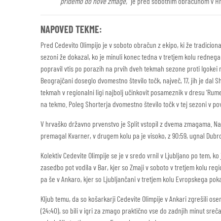
pridemo do nove zmage,”
je pred sobotnim obračunom v Hr
NAPOVED TEKME:
Pred Cedevito Olimpijo je v soboto obračun z ekipo, ki že tradiciona
sezoni že dokazal, ko je minuli konec tedna v tretjem kolu redneg
popravil vtis po porazih na prvih dveh tekmah sezone proti Igokei m:
Beograjčani doseglo dvomestno število točk, največ, 17, jih je dal 
tekmah v regionalni ligi najbolj učinkovit posameznik v dresu ‘Rume
na tekmo. Poleg Shorterja dvomestno število točk v tej sezoni v po
V hrvaško državno prvenstvo je Split vstopil z dvema zmagama. Na
premagal Kvarner, v drugem kolu pa je visoko, z 90:59, ugnal Dubr
Kolektiv Cedevite Olimpije se je v sredo vrnil v Ljubljano po tem, ko 
zasedbo pot vodila v Bar, kjer so Zmaji v soboto v tretjem kolu reg
pa še v Ankaro, kjer so Ljubljančani v tretjem kolu Evropskega poka
Kljub temu, da so košarkarji Cedevite Olimpije v Ankari zgrešili ose
(24:40), so bili v igri za zmago praktično vse do zadnjih minut sreč