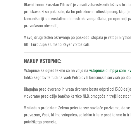
Glavni trener Zvezdan Mitrović je zaradi zdravstvenih težav s hrb
preiskave, ki so pokazale, da bo potreboval rutinski poseg, ki ga je
komunikaciji s preostalim delom strokovnega štaba, po operaciji pa
pravočasno obvestili.
V svoj drugi teden okrevanja po poškodbi stopala je vstopil Brytn
BKT EuroCupa z Umano Reyer v Stožicah.
NAKUP VSTOPNIC:
Vstopnice za ogled tekme so na voljo na
vstopnice.olimpija.com
,
Ev
lahko zagotovite tudi na vseh Petrolovih bencinskih servisih po Slov
Blagajna pred dvorano in vrata dvorane bosta odprti od 15.00 dalje.
v dvorano predložijo bančno kartico NLB, omogoča hitrejši dostop 
V skladu s projektom Zelena peterka vse navijače pozivamo, da se 
prevozom. Vsak, ki ima vstopnico, se lahko tri ure pred tekmo in t
potniškega prometa.