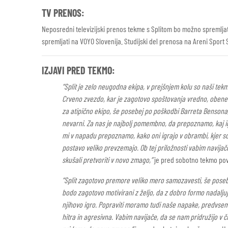
TV PRENOS:
Neposredni televizijski prenos tekme s Splitom bo možno spremljat
spremljati na VOYO Slovenija. Studijski del prenosa na Areni Sport 
IZJAVI PRED TEKMO:
“Split je zelo neugodna ekipa, v prejšnjem kolu so naši t
Crveno zvezdo, kar je zagotovo spoštovanja vredno, obenem
za atipično ekipo, še posebej po poškodbi Barreta Bensona, 
nevarni. Za nas je najbolj pomembno, da prepoznamo, kaj i
mi v napadu prepoznamo, kako oni igrajo v obrambi, kjer so l
postavo veliko prevzemajo. Ob tej priložnosti vabim navijače
skušali pretvoriti v novo zmago,”
je pred sobotno tekmo pov
“Split zagotovo premore veliko mero samozavesti, še poseb
bodo zagotovo motivirani z željo, da z dobro formo nadaljuj
njihovo igro. Popraviti moramo tudi naše napake, predvsem 
hitra in agresivna. Vabim navijače, da se nam pridružijo v 