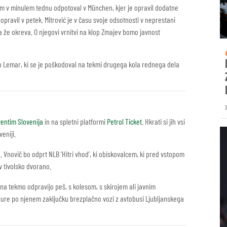
tom v minulem tednu odpotoval v München, kjer je opravil dodatne
 opravil v petek. Mitrović je v času svoje odsotnosti v neprestani
 že okreva. O njegovi vrnitvi na klop Zmajev bomo javnost
on Lemar, ki se je poškodoval na tekmi drugega kola rednega dela
entim Slovenija
in na spletni platformi
Petrol Ticket
. Hkrati si jih vsi
eniji.
 Vnovič bo odprt NLB ‘Hitri vhod’, ki obiskovalcem, ki pred vstopom
v tivolsko dvorano.
na tekmo odpravijo peš, s kolesom, s skirojem ali javnim
ri ure po njenem zaključku brezplačno vozi z avtobusi Ljubljanskega