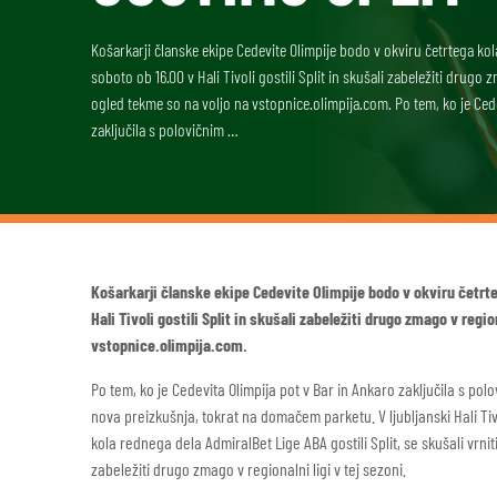
Košarkarji članske ekipe Cedevite Olimpije bodo v okviru četrtega ko
soboto ob 16.00 v Hali Tivoli gostili Split in skušali zabeležiti drugo 
ogled tekme so na voljo na vstopnice.olimpija.com. Po tem, ko je Cede
zaključila s polovičnim …
Košarkarji članske ekipe Cedevite Olimpije bodo v okviru četrt
Hali Tivoli gostili Split in skušali zabeležiti drugo zmago v regi
vstopnice.olimpija.com.
Po tem, ko je Cedevita Olimpija pot v Bar in Ankaro zaključila s p
nova preizkušnja, tokrat na domačem parketu. V ljubljanski Hali Tivo
kola rednega dela AdmiralBet Lige ABA gostili Split, se skušali vrn
zabeležiti drugo zmago v regionalni ligi v tej sezoni.