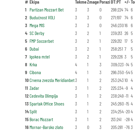
#
Ekipa
Tekme
Zmage
Porazi
DT:PT
+/-
To
1
Partizan Mozzart Bet
3
3
0
298:224
74
6
2
Budućnost VOLI
3
3
0
271:197
74
6
3
Mega MIS
3
3
0
246:230
16
6
4
SC Derby
3
2
1
239:213
26
5
5
FMP Soccerbet
3
2
1
229:212
17
5
6
Dubai
3
2
1
258:251
7
5
7
Igokea m:tel
3
2
1
229:226
3
5
8
Krka
4
1
3
309:323
-14
5
9
Cibona
4
1
3
296:350
-54
5
10
Crvena zvezda Meridianbet
3
1
2
253:243
10
4
11
Zadar
3
1
2
225:234
-9
4
12
Cedevita Olimpija
3
1
2
238:249
-11
4
13
Spartak Office Shoes
3
1
2
245:260
-15
4
14
Split
3
1
2
234:254
-20
4
15
Borac Mozzart
3
1
2
213:241
-28
4
16
Mornar-Barsko zlato
3
0
3
205:281
-76
3