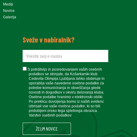
Mediji
Novice
Galerija
Sveže v nabiralnik?
newsletteremail
soglasje
S potrditvijo in posredovanjem vaših osebnih
podatkov se strinjate, da Košarkarski klub
Cedevita Olimpija Ljubljana lahko obdeluje in
uporablja vaše navedene osebne podatke za
potrebe komuniciranja in obveščanja glede
novosti in dogodkov v okviru delovanja kluba.
Osebne podatke hranimo v elektronski obliki.
Po preklicu dovoljenja bomo iz naših evidenc
izbrisali vse vaše osebne podatke, ki so bili
pridobljeni preko tega spletnega obrazca.
Varstvo osebnih podatkov