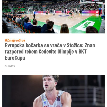
#ZmajevoSrce
Evropska košarka se vrača v Stožice: Znan
razpored tekem Cedevite Olimpije v BKT
EuroCupu
29.07.2026