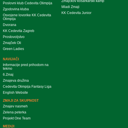
Zmajčkov košarkarski kamp
Poslovni klub Cedevita Olimpija
Mladi Zmaji
Zgodovina kluba
KK Cedevita Junior
Osvojene lovorike KK Cedevita
Olimpija
Dvorana
KK Cedevita Zagreb
Prostovoljstvo
Zmajček Oli
Green Ladies
NAVIJAČI
Informacije pred prihodom na
tekmo
6.Zmaj
Zmajeva družina
Cedevita Olimpija Fantasy Liga
English Website
ZMAJI ZA SKUPNOST
Zmajev nasmeh
Zelena peterka
Projekt One Team
MEDIJI