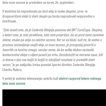
dela nove sezone je predviden za torek, 24. september.
V končnico bo napredovalo po šest ekip iz vsake skupine, prvo- in
drugouvrščeni ekipi iz obeh skupin pa bosta napredovali neposredno v
četrtfinale.
“Zelo veseli smo, da je Cedevita Olimpija ponovno del BKT EuroCupa. Skupina,
v kateri smo, je zelo atraktivna, zato sem prepričan, da so pred nami zanimive
tekme, enako pa velja za celotno sezono. Ker so vsi klubi, tudi mi, še vedno v
procesu sestavljanja svojih ekip za novo sezono, je prezgodaj govoriti o
favoritih za končno zmago, vendar vemo, da bo veliko klubov sestavilo
konkurenčne ekipe s ciljem poseči po vrhu. Osredotočiti se moramo nase, biti
iz dneva v dan vse boljši in boljši in izboljšati rezultate iz preteklih dveh
sezon,”
je po zaključku žreba povedal športni direktor Cedevite Olimpije,
Chechu Mulero.
V petek je vodstvo tekmovanja razkrilo tudi
okvirni razpored tekem rednega
dela nove sezone
.