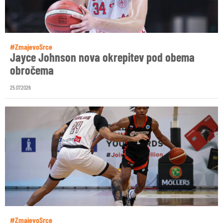
#ZmajevoSrce
Jayce Johnson nova okrepitev pod obema
obročema
25.07.2026
#ZmajevoSrce