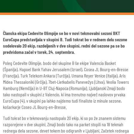
Članska ekipa Cedevite Olimpije se bo v novi tekmovalni sezoni BKT
EuroCupa predstavljala v skupini B. Tudi tokrat bo v rednem delu sezone
sodelovalo 20 ekip, razdeljenih v dve skupini, redni del sezone pa se bo
predvidoma začel v torek, 24. septembra.
Poleg Cedevite Olimpije, bodo del skupine B še ekipe Valencia Basket
(Španija), Hapoel Bank Yahav Jerusalem (Izrael), Cosea JL Bourg-en-Bresse
(Francija), Turk Telekom Ankara (Turčija), Umana Reyer Venice (Italija), Aris
Midea Thessaloniki (Grčija), 7bet-Lietkabelis Panevežys (Litva), Veolia Towers
Hamburg (Nemčija) in U-BT Cluj-Napoca (Romunija). Ljubljanski Zmaji bodo
tako nastopali v skupini z Valencio, ki ima trenutno največ naslovov prvaka
EuroCupa (4), v skupini pa lahko najdemo tudi finaliste iz minule sezone,
košarkarje Coseo JL Bourg-en-Bresse.
Tudi tokrat bo v tekmovanju nastopalo 20 ekip, ki so po že znanem sistemu
razporejene v dve skupini. Zmaji bodo tako na parket stopili na 18 tekmah
rednega dela sezone, devet tekem bo odigranih v Ljubljani. Začetek rednega