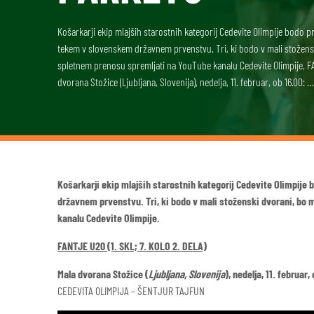
Košarkarji ekip mlajših starostnih kategorij Cedevite Olimpije bodo p
tekem v slovenskem državnem prvenstvu. Tri, ki bodo v mali stože
spletnem prenosu spremljati na YouTube kanalu Cedevite Olimpije. FA
dvorana Stožice (Ljubljana, Slovenija), nedelja, 11. februar, ob 16.00: …
Košarkarji ekip mlajših starostnih kategorij Cedevite Olimpije
državnem prvenstvu. Tri, ki bodo v mali stoženski dvorani, b
kanalu Cedevite Olimpije.
FANTJE U20 (1. SKL; 7. KOLO 2. DELA)
Mala dvorana Stožice (
Ljubljana, Slovenija
), nedelja, 11. februar,
CEDEVITA OLIMPIJA – ŠENTJUR TAJFUN