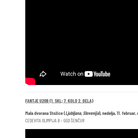
FANTJE U20B (1. SKL; 7. KOLO 2. DELA)
Mala dvorana Stožice (
Ljubljana, Slovenija
), nedelja, 11. februar,
CEDEVITA OLIMPIJA B – GGD ŠENČUR