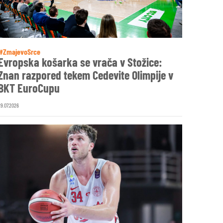
#ZmajevoSrce
Evropska košarka se vrača v Stožice:
Znan razpored tekem Cedevite Olimpije v
BKT EuroCupu
29.07.2026