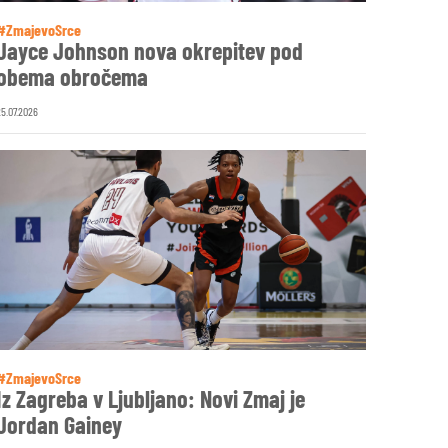
#ZmajevoSrce
Jayce Johnson nova okrepitev pod
obema obročema
25.07.2026
#ZmajevoSrce
Iz Zagreba v Ljubljano: Novi Zmaj je
Jordan Gainey