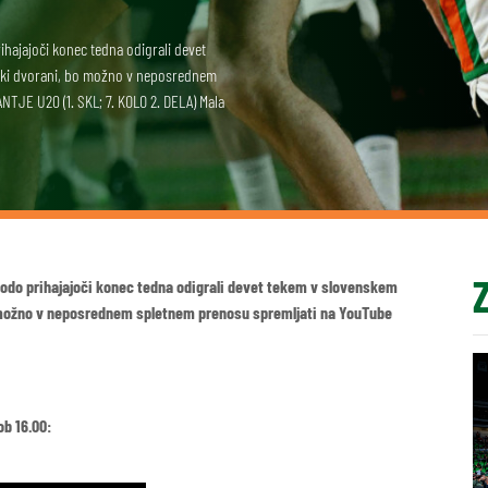
rihajajoči konec tedna odigrali devet
nski dvorani, bo možno v neposrednem
NTJE U20 (1. SKL; 7. KOLO 2. DELA) Mala
 bodo prihajajoči konec tedna odigrali devet tekem v slovenskem
o možno v neposrednem spletnem prenosu spremljati na YouTube
 ob 16.00: