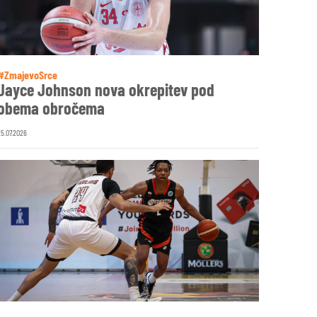
#ZmajevoSrce
Jayce Johnson nova okrepitev pod
obema obročema
25.07.2026