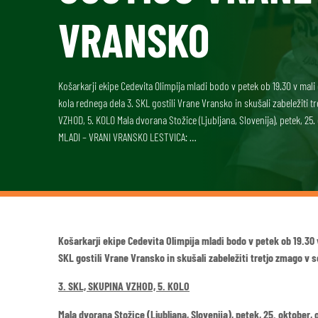
VRANSKO
Košarkarji ekipe Cedevita Olimpija mladi bodo v petek ob 19.30 v mal
kola rednega dela 3. SKL gostili Vrane Vransko in skušali zabeležiti 
VZHOD, 5. KOLO Mala dvorana Stožice (Ljubljana, Slovenija), petek, 25
MLADI – VRANI VRANSKO LESTVICA: …
Košarkarji ekipe Cedevita Olimpija mladi bodo v petek ob 19.30
SKL gostili Vrane Vransko in skušali zabeležiti tretjo zmago v s
3. SKL, SKUPINA VZHOD, 5. KOLO
Mala dvorana Stožice (Ljubljana, Slovenija), petek, 25. oktober, 