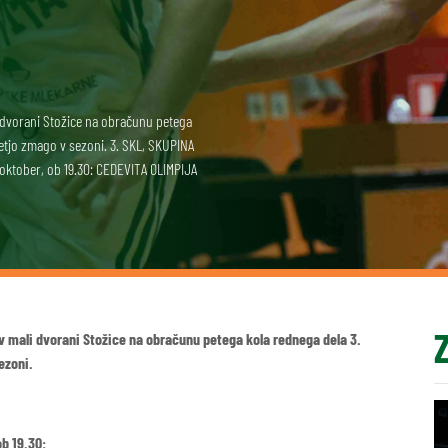
i dvorani Stožice na obračunu petega
tretjo zmago v sezoni. 3. SKL, SKUPINA
. oktober, ob 19.30: CEDEVITA OLIMPIJA
 v mali dvorani Stožice na obračunu petega kola rednega dela 3.
ezoni.
ob 19.30: