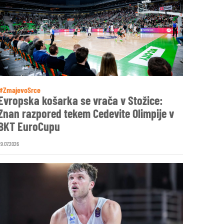
#ZmajevoSrce
Evropska košarka se vrača v Stožice:
Znan razpored tekem Cedevite Olimpije v
BKT EuroCupu
29.07.2026