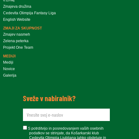
Zmajeva družina
Cedevita Olimpija Fantasy Liga
English Website
ZMAJI ZA SKUPNOST
Zmajev nasmeh
Zelena peterka
Projekt One Team
MEDIJI
Mediji
Novice
Galerija
Sveže v nabiralnik?
newsletteremail
soglasje
S potrditvijo in posredovanjem vaših osebnih
podatkov se strinjate, da Košarkarski klub
Cedevita Olimpija Ljubljana lahko obdeluje in