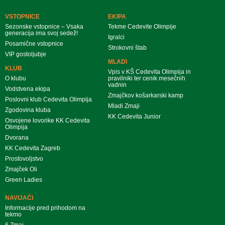
VSTOPNICE
EKIPA
Sezonske vstopnice – Vsaka
Tekme Cedevite Olimpije
generacija ima svoj sedež!
Igralci
Posamične vstopnice
Strokovni štab
VIP gostoljubje
MLADI
KLUB
Vpis v KŠ Cedevita Olimpija in
O klubu
pravilniki ter cenik mesečnih
vadnin
Vodstvena ekipa
Zmajčkov košarkarski kamp
Poslovni klub Cedevita Olimpija
Mladi Zmaji
Zgodovina kluba
KK Cedevita Junior
Osvojene lovorike KK Cedevita
Olimpija
Dvorana
KK Cedevita Zagreb
Prostovoljstvo
Zmajček Oli
Green Ladies
NAVIJAČI
Informacije pred prihodom na
tekmo
6.Zmaj