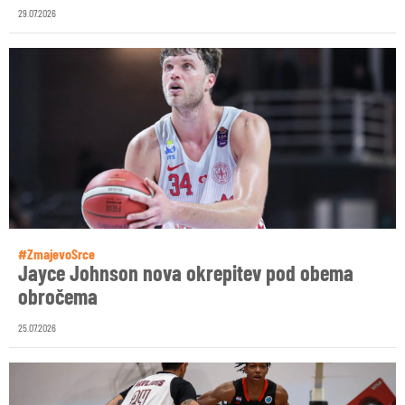
29.07.2026
#ZmajevoSrce
Jayce Johnson nova okrepitev pod obema
obročema
25.07.2026