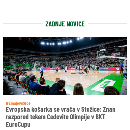
ZADNJE NOVICE
#ZmajevoSrce
Evropska košarka se vrača v Stožice: Znan
razpored tekem Cedevite Olimpije v BKT
EuroCupu