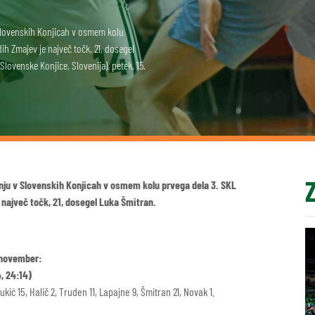
 Slovenskih Konjicah v osmem kolu
ih Zmajev je največ točk, 21, dosegel
lovenske Konjice, Slovenija), petek, 15.
nju v Slovenskih Konjicah v osmem kolu prvega dela 3. SKL
 največ točk, 21, dosegel Luka Šmitran.
. november:
, 24:14)
ć 15, Halič 2, Truden 11, Lapajne 9, Šmitran 21, Novak 1.