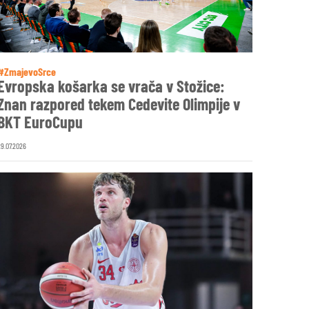
#ZmajevoSrce
Evropska košarka se vrača v Stožice:
Znan razpored tekem Cedevite Olimpije v
BKT EuroCupu
29.07.2026