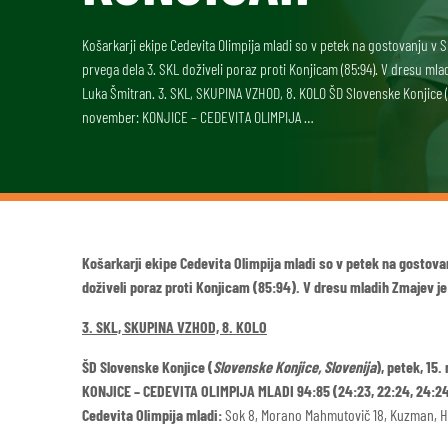
Košarkarji ekipe Cedevita Olimpija mladi so v petek na gostovanju v
prvega dela 3. SKL doživeli poraz proti Konjicam (85:94). V dresu mlad
Luka Šmitran. 3. SKL, SKUPINA VZHOD, 8. KOLO ŠD Slovenske Konjice (S
november: KONJICE – CEDEVITA OLIMPIJA …
Košarkarji ekipe Cedevita Olimpija mladi so v petek na gostova
doživeli poraz proti Konjicam (85:94). V dresu mladih Zmajev je
3. SKL, SKUPINA VZHOD, 8. KOLO
ŠD Slovenske Konjice (
Slovenske Konjice, Slovenija
), petek, 15
KONJICE – CEDEVITA OLIMPIJA MLADI 94:85 (24:23, 22:24, 24:24
Cedevita Olimpija mladi:
Sok 8, Morano Mahmutovič 18, Kuzman, Huki