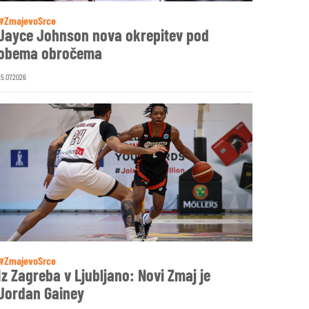
#ZmajevoSrce
Jayce Johnson nova okrepitev pod
obema obročema
25.07.2026
#ZmajevoSrce
Iz Zagreba v Ljubljano: Novi Zmaj je
Jordan Gainey