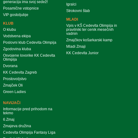
generacija ima svoj sedež!
Igralci
Posamične vstopnice
Strokovni štab
VIP gostoljubje
MLADI
KLUB
Vpis v KŠ Cedevita Olimpija in
O klubu
pravilniki ter cenik mesečnih
vadnin
Vodstvena ekipa
Zmajčkov košarkarski kamp
Poslovni klub Cedevita Olimpija
Mladi Zmaji
Zgodovina kluba
KK Cedevita Junior
Osvojene lovorike KK Cedevita
Olimpija
Dvorana
KK Cedevita Zagreb
Prostovoljstvo
Zmajček Oli
Green Ladies
NAVIJAČI
Informacije pred prihodom na
tekmo
6.Zmaj
Zmajeva družina
Cedevita Olimpija Fantasy Liga