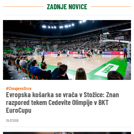
ZADNJE NOVICE
#ZmajevoSrce
Evropska košarka se vrača v Stožice: Znan
razpored tekem Cedevite Olimpije v BKT
EuroCupu
29.07.2026