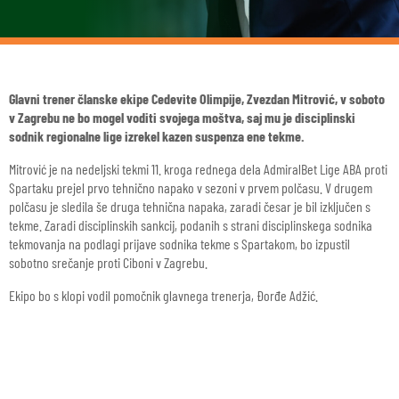
Glavni trener članske ekipe Cedevite Olimpije, Zvezdan Mitrović, v soboto
v Zagrebu ne bo mogel voditi svojega moštva, saj mu je disciplinski
sodnik regionalne lige izrekel kazen suspenza ene tekme.
Mitrović je na nedeljski tekmi 11. kroga rednega dela AdmiralBet Lige ABA proti
Spartaku prejel prvo tehnično napako v sezoni v prvem polčasu. V drugem
polčasu je sledila še druga tehnična napaka, zaradi česar je bil izključen s
tekme. Zaradi disciplinskih sankcij, podanih s strani disciplinskega sodnika
tekmovanja na podlagi prijave sodnika tekme s Spartakom, bo izpustil
sobotno srečanje proti Ciboni v Zagrebu.
Ekipo bo s klopi vodil pomočnik glavnega trenerja, Đorđe Adžić.