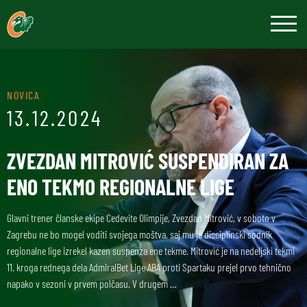
NOVICA
13.12.2024
ZVEZDAN MITROVIĆ SUSPENDIRAN ZA
ENO TEKMO REGIONALNE LIGE
Glavni trener članske ekipe Cedevite Olimpije, Zvezdan Mitrović, v soboto v
Zagrebu ne bo mogel voditi svojega moštva, saj mu je disciplinski sodnik
regionalne lige izrekel kazen suspenza ene tekme. Mitrović je na nedeljski tekmi
11. kroga rednega dela AdmiralBet Lige ABA proti Spartaku prejel prvo tehnično
napako v sezoni v prvem polčasu. V drugem …