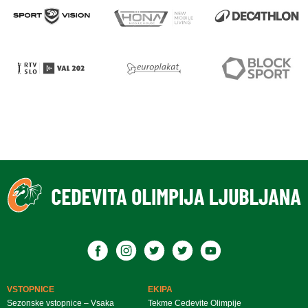
VSTOPNICE
EKIPA
Sezonske vstopnice – Vsaka
Tekme Cedevite Olimpije