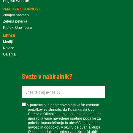
English Website
ZMAJI ZA SKUPNOST
Zmajev nasmeh
Zelena peterka
Projekt One Team
MEDIJI
Mediji
Novice
Galerija
Sveže v nabiralnik?
newsletteremail
soglasje
S potrditvijo in posredovanjem vaših osebnih
podatkov se strinjate, da Košarkarski klub
Cedevita Olimpija Ljubljana lahko obdeluje in
uporablja vaše navedene osebne podatke za
potrebe komuniciranja in obveščanja glede
novosti in dogodkov v okviru delovanja kluba.
Osebne podatke hranimo v elektronski obliki.