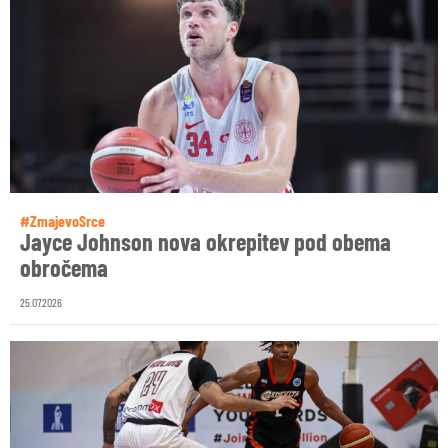
#ZmajevoSrce
Jayce Johnson nova okrepitev pod obema
obročema
25.07.2026