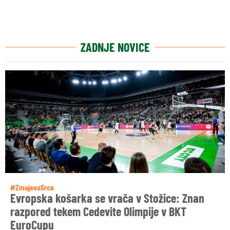
ZADNJE NOVICE
#ZmajevoSrce
Evropska košarka se vrača v Stožice: Znan
razpored tekem Cedevite Olimpije v BKT
EuroCupu