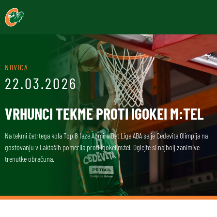
NOVICA
22.03.2026
VRHUNCI TEKME PROTI IGOKEI M:TEL
Na tekmi četrtega kola Top 8 faze AdmiralBet Lige ABA se je Cedevita Olimpija na
gostovanju v Laktaših pomerila proti Igokei m:tel. Oglejte si najbolj zanimive
trenutke obračuna.