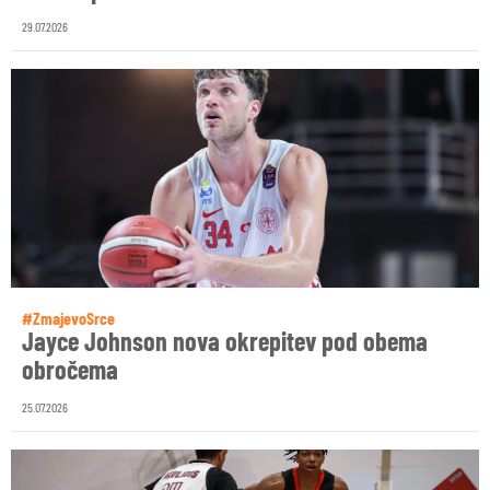
29.07.2026
#ZmajevoSrce
Jayce Johnson nova okrepitev pod obema
obročema
25.07.2026