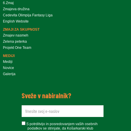
6.Zmaj
Zmajeva družina
Cedevita Olimpija Fantasy Liga
English Website
ZMAJI ZA SKUPNOST
Zmajev nasmeh
Zelena peterka
Projekt One Team
MEDIJI
Mediji
Novice
Galerija
Sveže v nabiralnik?
newsletteremail
soglasje
S potrditvijo in posredovanjem vaših osebnih
podatkov se strinjate, da Košarkarski klub