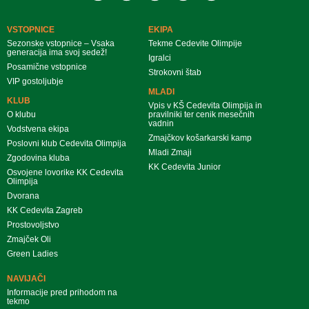
VSTOPNICE
EKIPA
Sezonske vstopnice – Vsaka
Tekme Cedevite Olimpije
generacija ima svoj sedež!
Igralci
Posamične vstopnice
Strokovni štab
VIP gostoljubje
MLADI
KLUB
Vpis v KŠ Cedevita Olimpija in
O klubu
pravilniki ter cenik mesečnih
vadnin
Vodstvena ekipa
Zmajčkov košarkarski kamp
Poslovni klub Cedevita Olimpija
Mladi Zmaji
Zgodovina kluba
KK Cedevita Junior
Osvojene lovorike KK Cedevita
Olimpija
Dvorana
KK Cedevita Zagreb
Prostovoljstvo
Zmajček Oli
Green Ladies
NAVIJAČI
Informacije pred prihodom na
tekmo