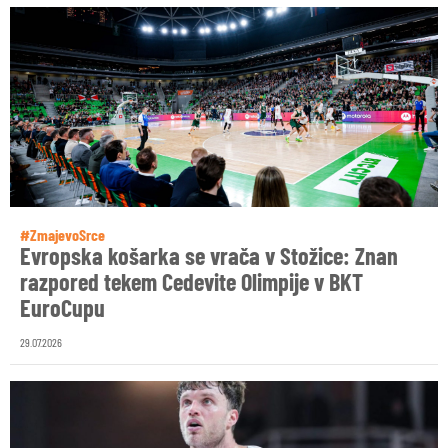
#ZmajevoSrce
Evropska košarka se vrača v Stožice: Znan
razpored tekem Cedevite Olimpije v BKT
EuroCupu
29.07.2026