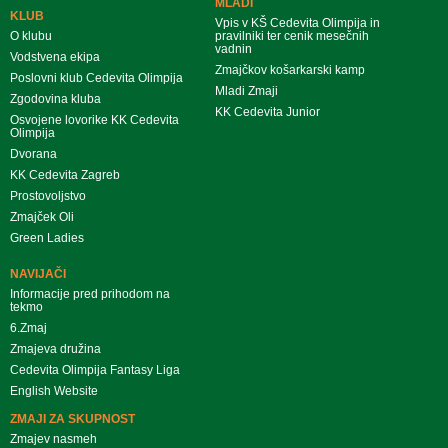
MLADI
KLUB
Vpis v KŠ Cedevita Olimpija in
O klubu
pravilniki ter cenik mesečnih
vadnin
Vodstvena ekipa
Zmajčkov košarkarski kamp
Poslovni klub Cedevita Olimpija
Mladi Zmaji
Zgodovina kluba
KK Cedevita Junior
Osvojene lovorike KK Cedevita
Olimpija
Dvorana
KK Cedevita Zagreb
Prostovoljstvo
Zmajček Oli
Green Ladies
NAVIJAČI
Informacije pred prihodom na
tekmo
6.Zmaj
Zmajeva družina
Cedevita Olimpija Fantasy Liga
English Website
ZMAJI ZA SKUPNOST
Zmajev nasmeh