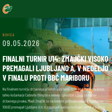
NOVICA
09.05.2026
FINALNI TURNIR U14: ZMAJČKI VISOKO
PREMAGALI LJUBLJANO A, V NEDELJO
V FINALU PROTI BBČ MARIBORU
Na finalnem turnirju državnega prvenstva za fante do 14 let v Mariboru bomo
lahko košarkarje Cedevite Olimpije v nedeljo spremljali v boju za naslov
državnega prvaka. Mladi Zmajčki so na sobotni polfinalni tekmi z rezultatom
106:63 premagali Ljubljano A in si zagotovili nastop na finalni tekmi, v boju za