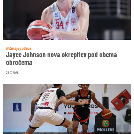
#ZmajevoSrce
Jayce Johnson nova okrepitev pod obema
obročema
25.07.2026