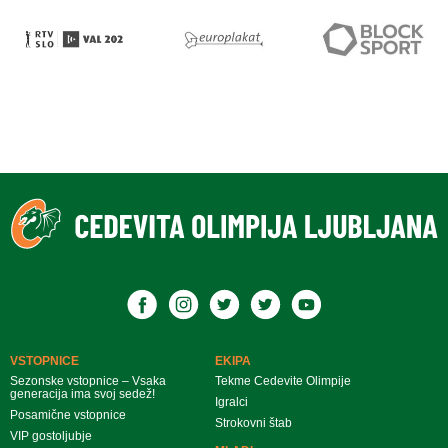
VSTOPNICE
EKIPA
Sezonske vstopnice – Vsaka
Tekme Cedevite Olimpije
generacija ima svoj sedež!
Igralci
Posamične vstopnice
Strokovni štab
VIP gostoljubje