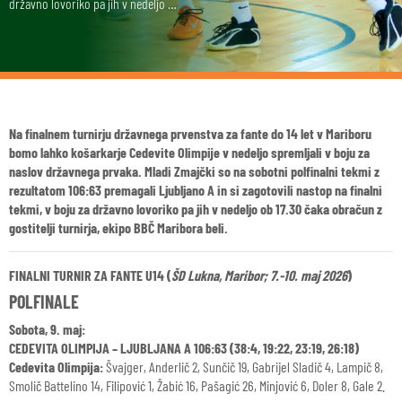
državno lovoriko pa jih v nedeljo …
Na finalnem turnirju državnega prvenstva za fante do 14 let v Mariboru
bomo lahko košarkarje Cedevite Olimpije v nedeljo spremljali v boju za
naslov državnega prvaka. Mladi Zmajčki so na sobotni polfinalni tekmi z
rezultatom 106:63 premagali Ljubljano A in si zagotovili nastop na finalni
tekmi, v boju za državno lovoriko pa jih v nedeljo ob 17.30 čaka obračun z
gostitelji turnirja, ekipo BBČ Maribora beli.
FINALNI TURNIR ZA FANTE U14 (
ŠD Lukna, Maribor; 7.-10. maj 2026
)
POLFINALE
Sobota, 9. maj:
CEDEVITA OLIMPIJA – LJUBLJANA A 106:63 (38:4, 19:22, 23:19, 26:18)
Cedevita Olimpija:
Švajger, Anderlič 2, Sunčič 19, Gabrijel Sladič 4, Lampič 8,
Smolič Battelino 14, Filipović 1, Žabić 16, Pašagić 26, Minjović 6, Doler 8, Gale 2.