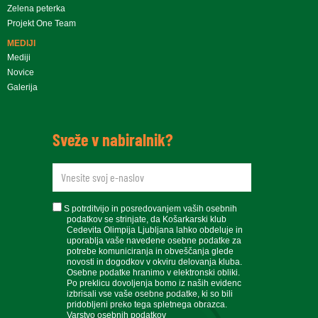
Zelena peterka
Projekt One Team
MEDIJI
Mediji
Novice
Galerija
Sveže v nabiralnik?
newsletteremail
soglasje
S potrditvijo in posredovanjem vaših osebnih
podatkov se strinjate, da Košarkarski klub
Cedevita Olimpija Ljubljana lahko obdeluje in
uporablja vaše navedene osebne podatke za
potrebe komuniciranja in obveščanja glede
novosti in dogodkov v okviru delovanja kluba.
Osebne podatke hranimo v elektronski obliki.
Po preklicu dovoljenja bomo iz naših evidenc
izbrisali vse vaše osebne podatke, ki so bili
pridobljeni preko tega spletnega obrazca.
Varstvo osebnih podatkov