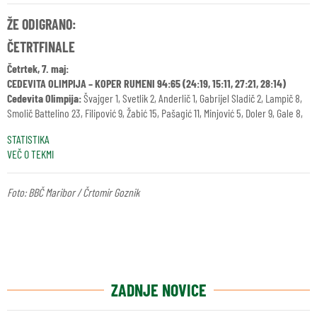
ŽE ODIGRANO:
ČETRTFINALE
Četrtek, 7. maj:
CEDEVITA OLIMPIJA – KOPER RUMENI 94:65 (24:19, 15:11, 27:21, 28:14)
Cedevita Olimpija:
Švajger 1, Svetlik 2, Anderlič 1, Gabrijel Sladič 2, Lampič 8,
Smolič Battelino 23, Filipović 9, Žabić 15, Pašagić 11, Minjović 5, Doler 9, Gale 8,
STATISTIKA
VEČ O TEKMI
Foto: BBČ Maribor / Črtomir Goznik
ZADNJE NOVICE