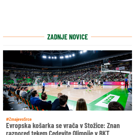
ZADNJE NOVICE
#ZmajevoSrce
Evropska košarka se vrača v Stožice: Znan
razpored tekem Cedevite Olimpije v BKT