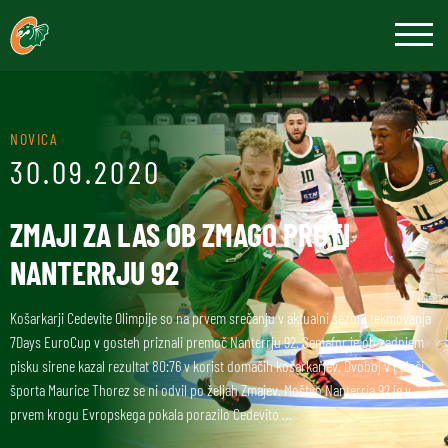
NOVICA
30.09.2020
ZMAJI ZA LAS OB ZMAGO PROTI
NANTERRJU 92
Košarkarji Cedevite Olimpije so na prvem srečanju v aktualni sezoni tekmovanja
7Days EuroCup v gosteh priznali premoč Nanterrju 92. Semafor je ob zadnjem
pisku sirene kazal rezultat 80:76 v korist domačih košarkarjev. Dvoboj v Palači
športa Maurice Thorez se ni odvil po željah Zmajev. Moštvo Nanterrja 92 je v
prvem krogu Evropskega pokala porazilo Cedevito …