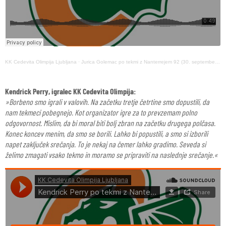
KK Cedevita Olimpija Ljubljana
·
Jurica Golemac po tekmi z Nanterrejem 92 (30. september 2020)
Kendrick Perry, igralec KK Cedevita Olimpija:
»Borbeno smo igrali v valovih. Na začetku tretje četrtine smo dopustili, da
nam tekmeci pobegnejo. Kot organizator igre za to prevzemam polno
odgovornost. Mislim, da bi moral biti bolj zbran na začetku drugega polčasa.
Konec koncev menim, da smo se borili. Lahko bi popustili, a smo si izborili
napet zaključek srečanja. To je nekaj na čemer lahko gradimo. Seveda si
želimo zmagati vsako tekmo in moramo se pripraviti na naslednje srečanje.«