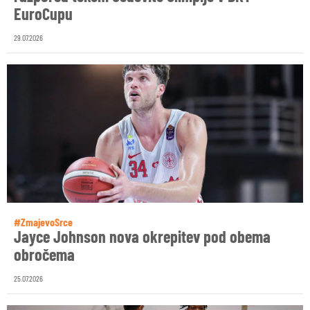
EuroCupu
29.07.2026
#ZmajevoSrce
Jayce Johnson nova okrepitev pod obema
obročema
25.07.2026