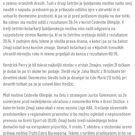
v zeleno-oranžnih dresih. Tudi v drugi četrtini je ljubljansko moštvo našlo svoj
navdih v napadu, predvsem pa je prikazalo odlično igro v obrambi in si
ustvarilo dvomestno prednost, ki pa se je pred polčasom stopila na dve točki.
Na odmor sta moštvi odšli z rezultatom 36:34 v korist Cedevite Olimpije. V
tretji četrtini košarkarji ljubljanskega moštva niso našli odgovora na
razpoložene strelce Nanterrja, ki so to četrtino srečanja dobili z rezultatom
20:14. V zadnjem delu tekme je sledila prava drama, v kateri pa so na žalost
Zmaji ostali brez končne zmage. Domači košarkarji so v ključnih trenutkih
ohranili mirnejšo roko in tekmo pripeljali do konca z rezultatom 80:76.
Kendrick Perry je bil tokrat najboljši strelec v vrstah Zmajev, svojim 21 točkam
je dodal še po tri skoke ter podaje. Sledil mu je Jaka Blažič z 19 točkami ter
devetimi skoki. Dvomestno število točk je dosegel še Edo Murić (12 točk), pri
devetih točkah pa se je ustavil Alen Hodžić.
Misli moštva Cedevite Olimpije, na čelu s strategom Jurico Golemcem, so že
usmerjene proti nedeljskemu obračunu z novomeško Krko v Areni Stožice, s
katerim bodo Zmaji zakorakali v novo sezono Lige ABA. Srečanje slovenskih
predstavnikov v regionalnem prvenstvu si bo možno ogledati v neposrednem
prenosu na Areni Sport ob 20.00. Zmaji bodo sredi naslednjega tedna
domačini tudi na evropskem prizorišču. V sredo, 7. oktobra, v stožensko areno
prihaja moštvo Frutti Extra Burasporja. Tekmo s turškim prvoligašem, ki bo na