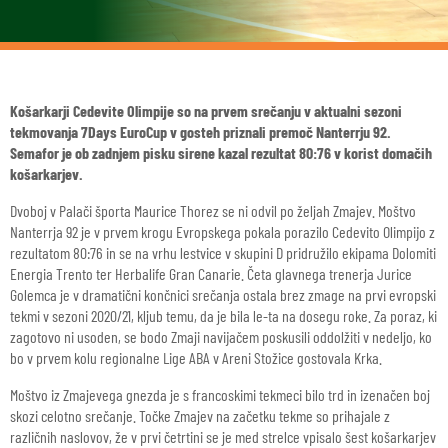
Košarkarji Cedevite Olimpije so na prvem srečanju v aktualni sezoni
tekmovanja 7Days EuroCup v gosteh priznali premoč Nanterrju 92.
Semafor je ob zadnjem pisku sirene kazal rezultat 80:76 v korist domačih
košarkarjev.
Dvoboj v Palači športa Maurice Thorez se ni odvil po željah Zmajev. Moštvo
Nanterrja 92 je v prvem krogu Evropskega pokala porazilo Cedevito Olimpijo z
rezultatom 80:76 in se na vrhu lestvice v skupini D pridružilo ekipama Dolomiti
Energia Trento ter Herbalife Gran Canarie. Četa glavnega trenerja Jurice
Golemca je v dramatični končnici srečanja ostala brez zmage na prvi evropski
tekmi v sezoni 2020/21, kljub temu, da je bila le-ta na dosegu roke. Za poraz, ki
zagotovo ni usoden, se bodo Zmaji navijačem poskusili oddolžiti v nedeljo, ko
bo v prvem kolu regionalne Lige ABA v Areni Stožice gostovala Krka.
Moštvo iz Zmajevega gnezda je s francoskimi tekmeci bilo trd in izenačen boj
skozi celotno srečanje. Točke Zmajev na začetku tekme so prihajale z
različnih naslovov, že v prvi četrtini se je med strelce vpisalo šest košarkarjev