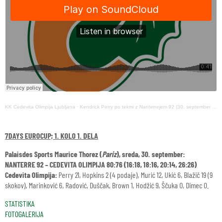
KK Cedevita Olimpija Ljubljana
·
Kendrick Perry po tekmi z Nanterrejem 92 (30. september 2020)
7DAYS EUROCUP; 1. KOLO 1. DELA
Palaisdes Sports Maurice Thorez (
Pariz
), sreda, 30. september:
NANTERRE 92 – CEDEVITA OLIMPIJA 80:76 (16:18, 18:16, 20:14, 26:26)
Cedevita Olimpija:
Perry 21, Hopkins 2 (4 podaje), Murić 12, Ukić 6, Blažič 19 (9
skokov), Marinković 6, Radović, Duščak, Brown 1, Hodžić 9, Ščuka 0, Dimec 0.
STATISTIKA
FOTOGALERIJA