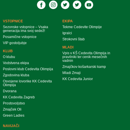
VSTOPNICE
EKIPA
Sezonske vstopnice – Vsaka
Tekme Cedevite Olimpije
generacija ima svoj sedež!
Igralci
Posamične vstopnice
Strokovni štab
VIP gostoljubje
MLADI
KLUB
Vpis v KŠ Cedevita Olimpija in
O klubu
pravilniki ter cenik mesečnih
vadnin
Vodstvena ekipa
Zmajčkov košarkarski kamp
Poslovni klub Cedevita Olimpija
Mladi Zmaji
Zgodovina kluba
KK Cedevita Junior
Osvojene lovorike KK Cedevita
Olimpija
Dvorana
KK Cedevita Zagreb
Prostovoljstvo
Zmajček Oli
Green Ladies
NAVIJAČI