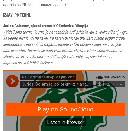
sporedu ob 20.00, bo prenašal Šport TV.
IZJAVI PO TEKMI:
Jurica Golemac, glavni trener KK Cedevita Olimpija:
»Videli smo tekmo, ki smo jo nenazadnje tudi pričakovali, z veliko nihanj v igri.
Še vedno nismo vsi na ravni, na kateri bi morali biti. Zato nismo uspeli držati
kontinuitete v obrambi in napadu. Imamo velike težave s skokom, manjkal
nam je center. Tekmeci so nam vzeli preveč skokov, v tem vidim prostor za
izboljšavo. Prav tako moramo biti boljši v obrambi, saj smo tekmecem
dopustili preveč lahkih košev.«