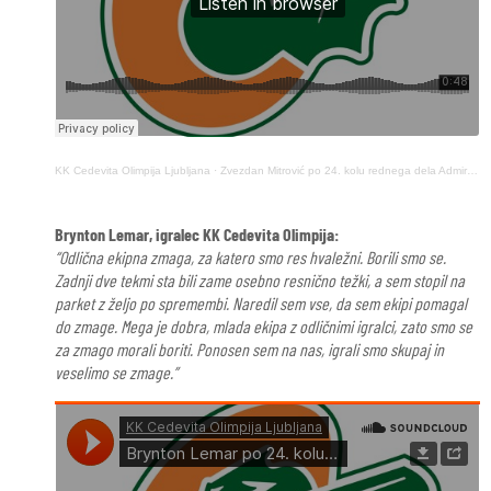
KK Cedevita Olimpija Ljubljana
·
Zvezdan Mitrović po 24. kolu rednega dela AdmiralBet Lige ABA (23. marec 2025)
Brynton Lemar, igralec KK Cedevita Olimpija:
“Odlična ekipna zmaga, za katero smo res hvaležni. Borili smo se.
Zadnji dve tekmi sta bili zame osebno resnično težki, a sem stopil na
parket z željo po spremembi. Naredil sem vse, da sem ekipi pomagal
do zmage. Mega je dobra, mlada ekipa z odličnimi igralci, zato smo se
za zmago morali boriti. Ponosen sem na nas, igrali smo skupaj in
veselimo se zmage.”