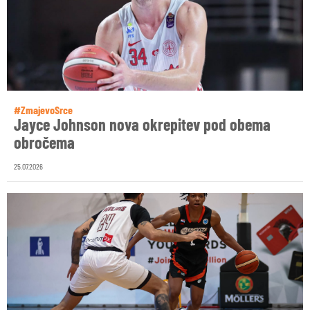
#ZmajevoSrce
Jayce Johnson nova okrepitev pod obema
obročema
25.07.2026