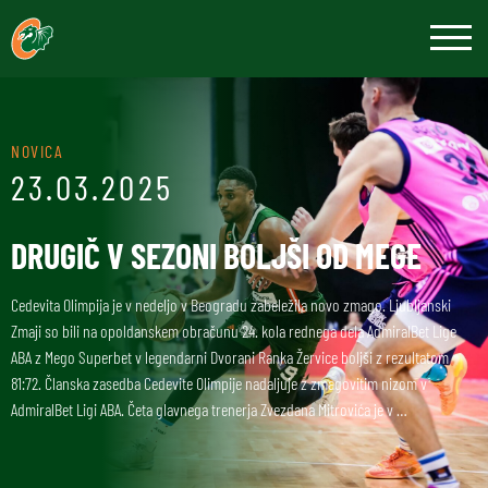
NOVICA
23.03.2025
DRUGIČ V SEZONI BOLJŠI OD MEGE
Cedevita Olimpija je v nedeljo v Beogradu zabeležila novo zmago. Ljubljanski
Zmaji so bili na opoldanskem obračunu 24. kola rednega dela AdmiralBet Lige
ABA z Mego Superbet v legendarni Dvorani Ranka Žervice boljši z rezultatom
81:72. Članska zasedba Cedevite Olimpije nadaljuje z zmagovitim nizom v
AdmiralBet Ligi ABA. Četa glavnega trenerja Zvezdana Mitrovića je v …