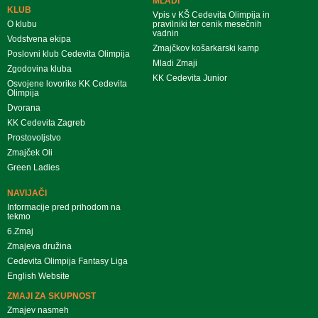
MLADI
KLUB
Vpis v KŠ Cedevita Olimpija in
O klubu
pravilniki ter cenik mesečnih
vadnin
Vodstvena ekipa
Zmajčkov košarkarski kamp
Poslovni klub Cedevita Olimpija
Mladi Zmaji
Zgodovina kluba
KK Cedevita Junior
Osvojene lovorike KK Cedevita
Olimpija
Dvorana
KK Cedevita Zagreb
Prostovoljstvo
Zmajček Oli
Green Ladies
NAVIJAČI
Informacije pred prihodom na
tekmo
6.Zmaj
Zmajeva družina
Cedevita Olimpija Fantasy Liga
English Website
ZMAJI ZA SKUPNOST
Zmajev nasmeh