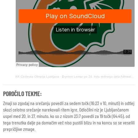
KK Cedevita Olimpija Ljubljana
·
Brynton Lemar po 24. kolu rednega dela AdmiralBet Lige ABA (23. marec 2025)
POROČILO TEKME:
Zmaji so zgodaj na srečanju povedli za sedem točk (16:23 v 10. minuti) in odtlej
skozi celotno srečanje narekovali ritem igre. Odločilni niz je Ljubljančanom
uspel med 20. in 27. minuto, ko so z nizom 23:7 povedli za 19 točk (64:45), od
tega trenutka dalje pa domačim več niso pustili blizu in na koncu so se veselili
prepričljive zmage.