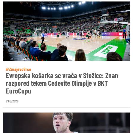
#ZmajevoSrce
Evropska košarka se vrača v Stožice: Znan
razpored tekem Cedevite Olimpije v BKT
EuroCupu
29.07.2026