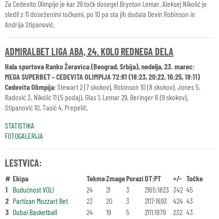
Za Cedevito Olimpijo je kar 29 točk dosegel Brynton Lemar. Aleksej Nikolić je
sledil z 11 doseženimi točkami, po 10 pa sta jih dodala Devin Robinson in
Andrija Stipanović.
ADMIRALBET LIGA ABA, 24. KOLO REDNEGA DELA
Hala sportova Ranko Žeravica (Beograd, Srbija), nedelja, 23. marec:
MEGA SUPERBET – CEDEVITA OLIMPIJA 72:81 (18:23, 20:22, 16:25, 18:11)
Cedevita Olimpija
: Stewart 2 (7 skokov), Robinson 10 (8 skokov), Jones 5,
Radović 3, Nikolić 11 (5 podaj), Glas 1, Lemar 29, Beringer 6 (9 skokov),
Stipanović 10, Tasić 4, Prepelič.
STATISTIKA
FOTOGALERIJA
LESTVICA:
#
Ekipa
Tekme
Zmage
Porazi
DT:PT
+/-
Točke
1
Budućnost VOLI
24
21
3
2165:1823
342
45
2
Partizan Mozzart Bet
23
20
3
2117:1693
424
43
3
Dubai Basketball
24
19
5
2111:1879
232
43