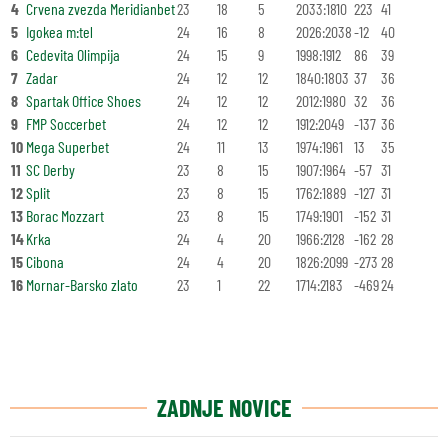
4
Crvena zvezda Meridianbet
23
18
5
2033:1810
223
41
5
Igokea m:tel
24
16
8
2026:2038
-12
40
6
Cedevita Olimpija
24
15
9
1998:1912
86
39
7
Zadar
24
12
12
1840:1803
37
36
8
Spartak Office Shoes
24
12
12
2012:1980
32
36
9
FMP Soccerbet
24
12
12
1912:2049
-137
36
10
Mega Superbet
24
11
13
1974:1961
13
35
11
SC Derby
23
8
15
1907:1964
-57
31
12
Split
23
8
15
1762:1889
-127
31
13
Borac Mozzart
23
8
15
1749:1901
-152
31
14
Krka
24
4
20
1966:2128
-162
28
15
Cibona
24
4
20
1826:2099
-273
28
16
Mornar-Barsko zlato
23
1
22
1714:2183
-469
24
ZADNJE NOVICE