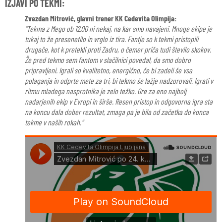
IZJAVI PO TEKMI:
Zvezdan Mitrović, glavni trener KK Cedevita Olimpija:
“Tekma z Mego ob 12.00 ni nekaj, na kar smo navajeni. Mnoge ekipe je
tukaj to že presenetilo in vrglo iz tira. Fantje so k tekmi pristopili
drugače, kot k pretekli proti Zadru, o čemer priča tudi število skokov.
Že pred tekmo sem fantom v slačilnici povedal, da smo dobro
pripravljeni. Igrali so kvalitetno, energično, če bi zadeli še vsa
polaganja in odprte mete za tri, bi tekmo še lažje nadzorovali. Igrati v
ritmu mladega nasprotnika je zelo težko. Gre za eno najbolj
nadarjenih ekip v Evropi in širše. Resen pristop in odgovorna igra sta
na koncu dala dober rezultat, zmaga pa je bila od začetka do konca
tekme v naših rokah.”