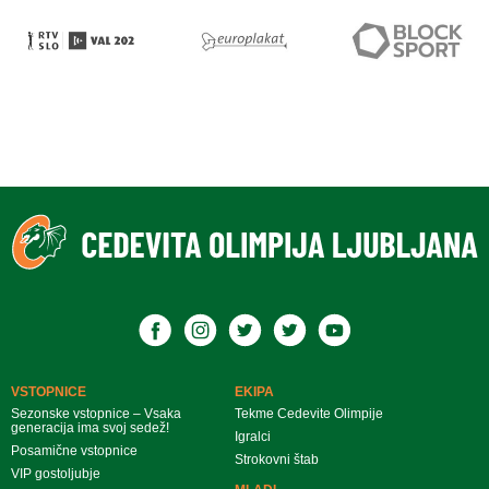
VSTOPNICE
EKIPA
Sezonske vstopnice – Vsaka
Tekme Cedevite Olimpije
generacija ima svoj sedež!
Igralci
Posamične vstopnice
Strokovni štab
VIP gostoljubje