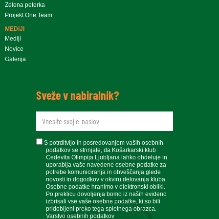
Zelena peterka
Projekt One Team
MEDIJI
Mediji
Novice
Galerija
Sveže v nabiralnik?
newsletteremail
soglasje
S potrditvijo in posredovanjem vaših osebnih
podatkov se strinjate, da Košarkarski klub
Cedevita Olimpija Ljubljana lahko obdeluje in
uporablja vaše navedene osebne podatke za
potrebe komuniciranja in obveščanja glede
novosti in dogodkov v okviru delovanja kluba.
Osebne podatke hranimo v elektronski obliki.
Po preklicu dovoljenja bomo iz naših evidenc
izbrisali vse vaše osebne podatke, ki so bili
pridobljeni preko tega spletnega obrazca.
Varstvo osebnih podatkov