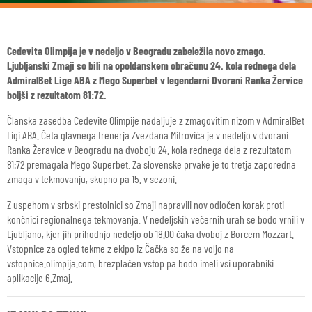
Cedevita Olimpija je v nedeljo v Beogradu zabeležila novo zmago.
Ljubljanski Zmaji so bili na opoldanskem obračunu 24. kola rednega dela
AdmiralBet Lige ABA z Mego Superbet v legendarni Dvorani Ranka Žervice
boljši z rezultatom 81:72.
Članska zasedba Cedevite Olimpije nadaljuje z zmagovitim nizom v AdmiralBet
Ligi ABA. Četa glavnega trenerja Zvezdana Mitrovića je v nedeljo v dvorani
Ranka Žeravice v Beogradu na dvoboju 24. kola rednega dela z rezultatom
81:72 premagala Mego Superbet. Za slovenske prvake je to tretja zaporedna
zmaga v tekmovanju, skupno pa 15. v sezoni.
Z uspehom v srbski prestolnici so Zmaji napravili nov odločen korak proti
končnici regionalnega tekmovanja. V nedeljskih večernih urah se bodo vrnili v
Ljubljano, kjer jih prihodnjo nedeljo ob 18.00 čaka dvoboj z Borcem Mozzart.
Vstopnice za ogled tekme z ekipo iz Čačka so že na voljo na
vstopnice.olimpija.com, brezplačen vstop pa bodo imeli vsi uporabniki
aplikacije 6.Zmaj.