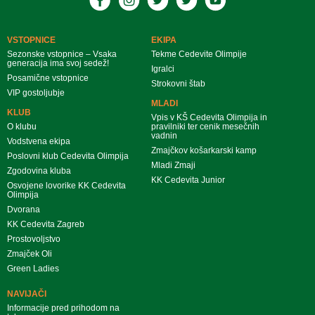
VSTOPNICE
EKIPA
Sezonske vstopnice – Vsaka
Tekme Cedevite Olimpije
generacija ima svoj sedež!
Igralci
Posamične vstopnice
Strokovni štab
VIP gostoljubje
MLADI
KLUB
Vpis v KŠ Cedevita Olimpija in
O klubu
pravilniki ter cenik mesečnih
vadnin
Vodstvena ekipa
Zmajčkov košarkarski kamp
Poslovni klub Cedevita Olimpija
Mladi Zmaji
Zgodovina kluba
KK Cedevita Junior
Osvojene lovorike KK Cedevita
Olimpija
Dvorana
KK Cedevita Zagreb
Prostovoljstvo
Zmajček Oli
Green Ladies
NAVIJAČI
Informacije pred prihodom na