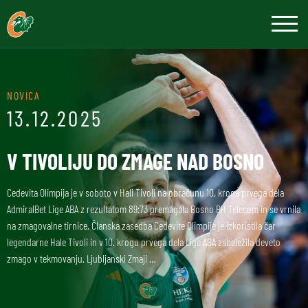
NOVICA
13.12.2025
V TIVOLIJU DO ZMAGE NAD BOSNO
Cedevita Olimpija je v soboto v Hali Tivoli na obračunu 10. kroga prvega dela
AdmiralBet Lige ABA z rezultatom 89:73 premagala Bosno BH Telecom in se vrnila
na zmagovalne tirnice. Članska zasedba Cedevite Olimpije je izkoristila čar
legendarne Hale Tivoli in v 10. krogu prvega dela Lige ABA zabeležila deveto
zmago v tekmovanju. Ljubljanski Zmaji …