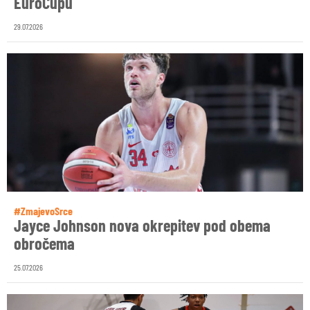
EuroCupu
29.07.2026
#ZmajevoSrce
Jayce Johnson nova okrepitev pod obema
obročema
25.07.2026