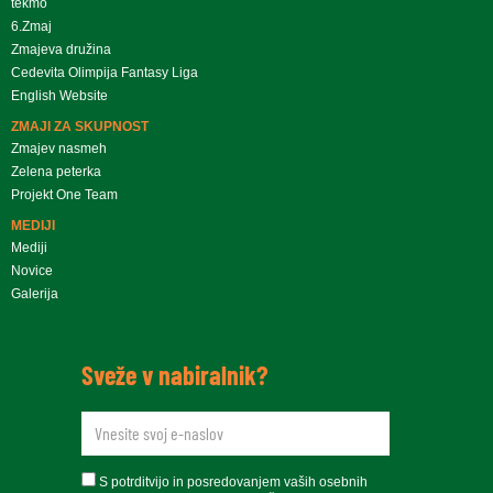
tekmo
6.Zmaj
Zmajeva družina
Cedevita Olimpija Fantasy Liga
English Website
ZMAJI ZA SKUPNOST
Zmajev nasmeh
Zelena peterka
Projekt One Team
MEDIJI
Mediji
Novice
Galerija
Sveže v nabiralnik?
newsletteremail
soglasje
S potrditvijo in posredovanjem vaših osebnih