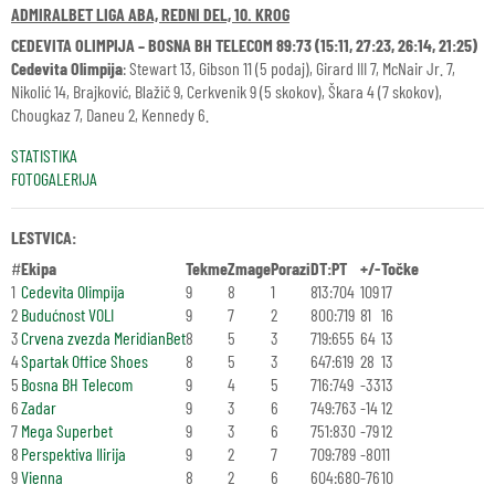
ADMIRALBET LIGA ABA, REDNI DEL, 10. KROG
CEDEVITA OLIMPIJA – BOSNA BH TELECOM 89:73 (15:11, 27:23, 26:14, 21:25)
Cedevita Olimpija
: Stewart 13, Gibson 11 (5 podaj), Girard III 7, McNair Jr. 7,
Nikolić 14, Brajković, Blažič 9, Cerkvenik 9 (5 skokov), Škara 4 (7 skokov),
Chougkaz 7, Daneu 2, Kennedy 6.
STATISTIKA
FOTOGALERIJA
LESTVICA:
#
Ekipa
Tekme
Zmage
Porazi
DT:PT
+/-
Točke
1
Cedevita Olimpija
9
8
1
813:704
109
17
2
Budućnost VOLI
9
7
2
800:719
81
16
3
Crvena zvezda MeridianBet
8
5
3
719:655
64
13
4
Spartak Office Shoes
8
5
3
647:619
28
13
5
Bosna BH Telecom
9
4
5
716:749
-33
13
6
Zadar
9
3
6
749:763
-14
12
7
Mega Superbet
9
3
6
751:830
-79
12
8
Perspektiva Ilirija
9
2
7
709:789
-80
11
9
Vienna
8
2
6
604:680
-76
10