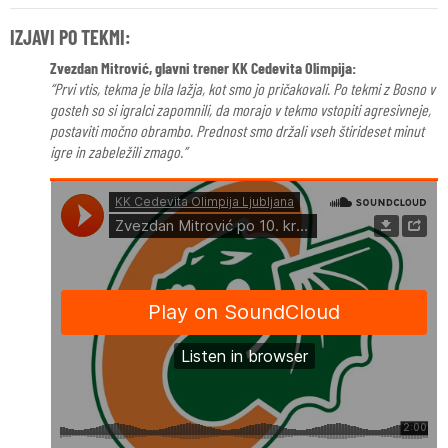
IZJAVI PO TEKMI:
Zvezdan Mitrović, glavni trener KK Cedevita Olimpija:
“Prvi vtis, tekma je bila lažja, kot smo jo pričakovali. Po tekmi z Bosno v
gosteh so si igralci zapomnili, da morajo v tekmo vstopiti agresivneje,
postaviti močno obrambo. Prednost smo držali vseh štirideset minut
igre in zabeležili zmago.”