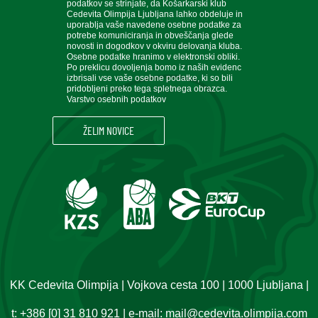
podatkov se strinjate, da Košarkarski klub
Cedevita Olimpija Ljubljana lahko obdeluje in
uporablja vaše navedene osebne podatke za
potrebe komuniciranja in obveščanja glede
novosti in dogodkov v okviru delovanja kluba.
Osebne podatke hranimo v elektronski obliki.
Po preklicu dovoljenja bomo iz naših evidenc
izbrisali vse vaše osebne podatke, ki so bili
pridobljeni preko tega spletnega obrazca.
Varstvo osebnih podatkov
KK Cedevita Olimpija | Vojkova cesta 100 | 1000 Ljubljana |
t:
+386 [0] 31 810 921
| e-mail:
mail@cedevita.olimpija.com