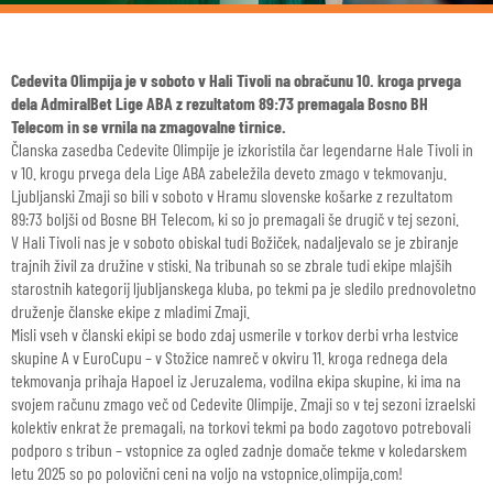
Cedevita Olimpija je v soboto v Hali Tivoli na obračunu 10. kroga prvega
dela AdmiralBet Lige ABA z rezultatom 89:73 premagala Bosno BH
Telecom in se vrnila na zmagovalne tirnice.
Članska zasedba Cedevite Olimpije je izkoristila čar legendarne Hale Tivoli in
v 10. krogu prvega dela Lige ABA zabeležila deveto zmago v tekmovanju.
Ljubljanski Zmaji so bili v soboto v Hramu slovenske košarke z rezultatom
89:73 boljši od Bosne BH Telecom, ki so jo premagali še drugič v tej sezoni.
V Hali Tivoli nas je v soboto obiskal tudi Božiček, nadaljevalo se je zbiranje
trajnih živil za družine v stiski. Na tribunah so se zbrale tudi ekipe mlajših
starostnih kategorij ljubljanskega kluba, po tekmi pa je sledilo prednovoletno
druženje članske ekipe z mladimi Zmaji.
Misli vseh v članski ekipi se bodo zdaj usmerile v torkov derbi vrha lestvice
skupine A v EuroCupu – v Stožice namreč v okviru 11. kroga rednega dela
tekmovanja prihaja Hapoel iz Jeruzalema, vodilna ekipa skupine, ki ima na
svojem računu zmago več od Cedevite Olimpije. Zmaji so v tej sezoni izraelski
kolektiv enkrat že premagali, na torkovi tekmi pa bodo zagotovo potrebovali
podporo s tribun – vstopnice za ogled zadnje domače tekme v koledarskem
letu 2025 so po polovični ceni na voljo na vstopnice.olimpija.com!