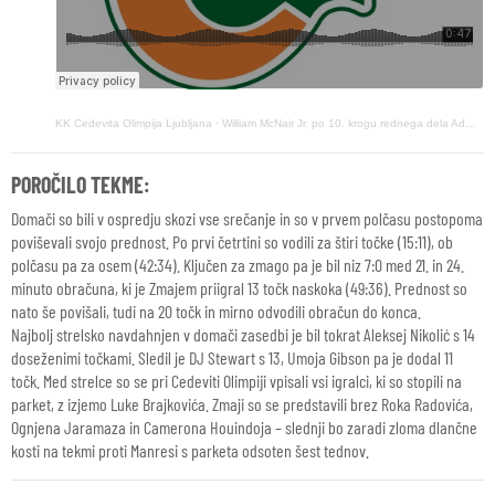
KK Cedevita Olimpija Ljubljana
·
William McNair Jr. po 10. krogu rednega dela AdmiralBet Lige ABA (13. december 2025)
POROČILO TEKME:
Domači so bili v ospredju skozi vse srečanje in so v prvem polčasu postopoma
poviševali svojo prednost. Po prvi četrtini so vodili za štiri točke (15:11), ob
polčasu pa za osem (42:34). Ključen za zmago pa je bil niz 7:0 med 21. in 24.
minuto obračuna, ki je Zmajem priigral 13 točk naskoka (49:36). Prednost so
nato še povišali, tudi na 20 točk in mirno odvodili obračun do konca.
Najbolj strelsko navdahnjen v domači zasedbi je bil tokrat Aleksej Nikolić s 14
doseženimi točkami. Sledil je DJ Stewart s 13, Umoja Gibson pa je dodal 11
točk. Med strelce so se pri Cedeviti Olimpiji vpisali vsi igralci, ki so stopili na
parket, z izjemo Luke Brajkovića. Zmaji so se predstavili brez Roka Radovića,
Ognjena Jaramaza in Camerona Houindoja – slednji bo zaradi zloma dlančne
kosti na tekmi proti Manresi s parketa odsoten šest tednov.