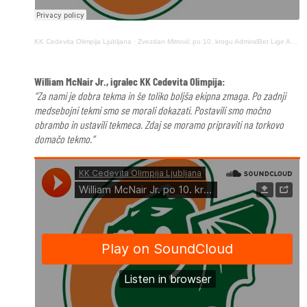
KK Cedevita Olimpija Ljubljana
·
Zvezdan Mitrović po 10. krogu AdmiralBet Lige ABA (13. december 2025)
William McNair Jr., igralec KK Cedevita Olimpija:
“Za nami je dobra tekma in še toliko boljša ekipna zmaga. Po zadnji
medsebojni tekmi smo se morali dokazati. Postavili smo močno
obrambo in ustavili tekmeca. Zdaj se moramo pripraviti na torkovo
domačo tekmo.”