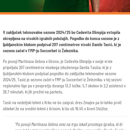
V zaključek tekmovalne sezone 2024/25 bo Cedevita Olimpija vstopila
okrepljena na visokih igralnih položajih. Pogodbo do konca sezone je z
ljubljanskim klubom podpisal 207 centimetrov visoki Danilo Tasić, ki je
sezono začel v FMP-ju Soccerbet iz Železnika.
Po posoji Martinasa Gebna v Girono, je Cedevita Olimpija v svoje vrste
pripeljala 207 centimetrov visokega izkušenega Danila Tasića, ki je z
ljubljanskim klubom podpisal pogodbo do zaključka tekmovalne sezone
2024/25. Tasić je sezono začel v FMP-ju Soccerbet iz Železnika, v tej sezoni
regionalne lige pa v povprečju dosega 13,3 točke, 5,7 skokov in 2,2 asistenci v
26,7 minutah, ki jih preživi na parketu.
Tasić na nedeljski tekmi s Krko ne bo zaigral, dres Zmajev pa bi lahko prvič
oblekel že na sredini tekmi z Arisom, ki bo ob 18.45 v Areni Stožice.
“Po posoji Martinasa Gebna smo na trgu iskali prostega igralca, ki bi