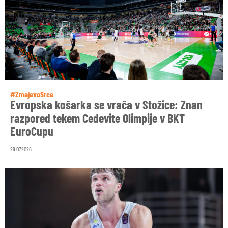
#ZmajevoSrce
Evropska košarka se vrača v Stožice: Znan
razpored tekem Cedevite Olimpije v BKT
EuroCupu
29.07.2026