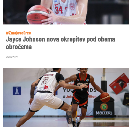
#ZmajevoSrce
Jayce Johnson nova okrepitev pod obema
obročema
25.07.2026