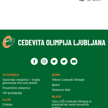
VSTOPNICE
EKIPA
Sezonske vstopnice – Vsaka
Tekme Cedevite Olimpije
generacija ima svoj sedež!
Igralci
Posamične vstopnice
Strokovni štab
VIP gostoljubje
MLADI
KLUB
Vpis v KŠ Cedevita Olimpija in
O klubu
pravilniki ter cenik mesečnih
vadnin