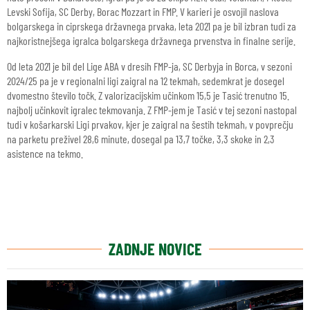
Levski Sofija, SC Derby, Borac Mozzart in FMP. V karieri je osvojil naslova
bolgarskega in ciprskega državnega prvaka, leta 2021 pa je bil izbran tudi za
najkoristnejšega igralca bolgarskega državnega prvenstva in finalne serije.
Od leta 2021 je bil del Lige ABA v dresih FMP-ja, SC Derbyja in Borca, v sezoni
2024/25 pa je v regionalni ligi zaigral na 12 tekmah, sedemkrat je dosegel
dvomestno število točk. Z valorizacijskim učinkom 15,5 je Tasić trenutno 15.
najbolj učinkovit igralec tekmovanja. Z FMP-jem je Tasić v tej sezoni nastopal
tudi v košarkarski Ligi prvakov, kjer je zaigral na šestih tekmah, v povprečju
na parketu preživel 28,6 minute, dosegal pa 13,7 točke, 3,3 skoke in 2,3
asistence na tekmo.
ZADNJE NOVICE