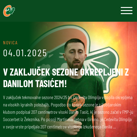
NOVICA
04.01.2025
V ZAKLJUČEK SEZONE OKREPLJENI Z
DANILOM TASIĆEM!
V zaključek tekmovalne sezone 2024/25 bo Cedevita Olimpija vstopila okrepljena
na visokih igralnih položajih. Pogodbo do konca sezone je z ljubljanskim
klubom podpisal 207 centimetrov visoki Danilo Tasić, ki je sezono začel v FMP-ju
Soccerbet iz Železnika. Po posoji Martinasa Gebna v Girono, je Cedevita Olimpija
v svoje vrste pripeljala 207 centimetrov visokega izkušenega Danila …