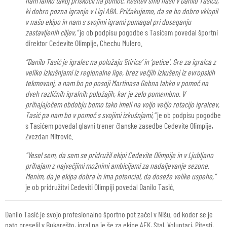
nam lahko takoj priskočil na pomoč. Rešitev smo našli v Danilu Tasiću,
ki dobro pozna igranje v Ligi ABA. Pričakujemo, da se bo dobro vklopil
v našo ekipo in nam s svojimi igrami pomagal pri doseganju
zastavljenih ciljev,”
je ob podpisu pogodbe s Tasićem povedal športni
direktor Cedevite Olimpije, Chechu Mulero.
“Danilo Tasić je igralec na položaju ‘štirice’ in ‘petice’. Gre za igralca z
veliko izkušnjami iz regionalne lige, brez večjih izkušenj iz evropskih
tekmovanj, a nam bo po posoji Martinasa Gebna lahko v pomoč na
dveh različnih igralnih položajih, kar je zelo pomembno. V
prihajajočem obdobju bomo tako imeli na voljo večjo rotacijo igralcev,
Tasić pa nam bo v pomoč s svojimi izkušnjami,”
je ob podpisu pogodbe
s Tasićem povedal glavni trener članske zasedbe Cedevite Olimpije,
Zvezdan Mitrović.
“Vesel sem, da sem se pridružil ekipi Cedevite Olimpije in v Ljubljano
prihajam z največjimi možnimi ambicijami za nadaljevanje sezone.
Menim, da je ekipa dobra in ima potencial, da doseže velike uspehe,”
je ob pridružitvi Cedeviti Olimpiji povedal Danilo Tasić.
Danilo Tasić je svojo profesionalno športno pot začel v Nišu, od koder se je
nato preselil v Bukarešto, igral pa je še za ekipe AEK, Stal, Voluntari, Pitesti,