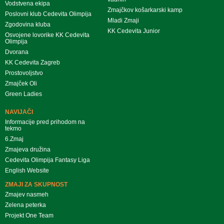
Vodstvena ekipa
Zmajčkov košarkarski kamp
Poslovni klub Cedevita Olimpija
Mladi Zmaji
Zgodovina kluba
KK Cedevita Junior
Osvojene lovorike KK Cedevita
Olimpija
Dvorana
KK Cedevita Zagreb
Prostovoljstvo
Zmajček Oli
Green Ladies
NAVIJAČI
Informacije pred prihodom na
tekmo
6.Zmaj
Zmajeva družina
Cedevita Olimpija Fantasy Liga
English Website
ZMAJI ZA SKUPNOST
Zmajev nasmeh
Zelena peterka
Projekt One Team