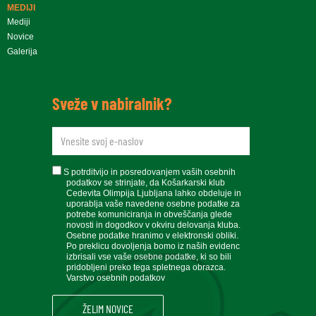
MEDIJI
Mediji
Novice
Galerija
Sveže v nabiralnik?
newsletteremail
soglasje
S potrditvijo in posredovanjem vaših osebnih
podatkov se strinjate, da Košarkarski klub
Cedevita Olimpija Ljubljana lahko obdeluje in
uporablja vaše navedene osebne podatke za
potrebe komuniciranja in obveščanja glede
novosti in dogodkov v okviru delovanja kluba.
Osebne podatke hranimo v elektronski obliki.
Po preklicu dovoljenja bomo iz naših evidenc
izbrisali vse vaše osebne podatke, ki so bili
pridobljeni preko tega spletnega obrazca.
Varstvo osebnih podatkov