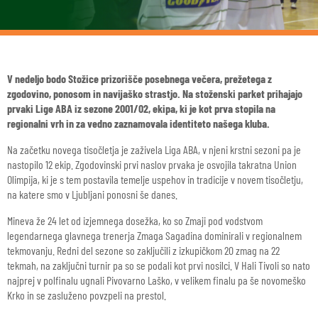
V nedeljo bodo Stožice prizorišče posebnega večera, prežetega z
zgodovino, ponosom in navijaško strastjo. Na stoženski parket prihajajo
prvaki Lige ABA iz sezone 2001/02, ekipa, ki je kot prva stopila na
regionalni vrh in za vedno zaznamovala identiteto našega kluba.
Na začetku novega tisočletja je zaživela Liga ABA, v njeni krstni sezoni pa je
nastopilo 12 ekip. Zgodovinski prvi naslov prvaka je osvojila takratna Union
Olimpija, ki je s tem postavila temelje uspehov in tradicije v novem tisočletju,
na katere smo v Ljubljani ponosni še danes.
Mineva že 24 let od izjemnega dosežka, ko so Zmaji pod vodstvom
legendarnega glavnega trenerja Zmaga Sagadina dominirali v regionalnem
tekmovanju. Redni del sezone so zaključili z izkupičkom 20 zmag na 22
tekmah, na zaključni turnir pa so se podali kot prvi nosilci. V Hali Tivoli so nato
najprej v polfinalu ugnali Pivovarno Laško, v velikem finalu pa še novomeško
Krko in se zasluženo povzpeli na prestol.