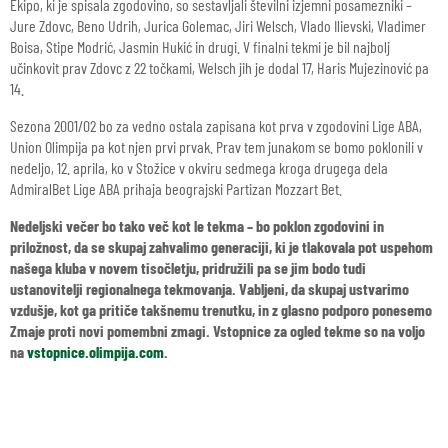
Ekipo, ki je spisala zgodovino, so sestavljali številni izjemni posamezniki –
Jure Zdovc, Beno Udrih, Jurica Golemac, Jiri Welsch, Vlado Ilievski, Vladimer
Boisa, Stipe Modrić, Jasmin Hukić in drugi. V finalni tekmi je bil najbolj
učinkovit prav Zdovc z 22 točkami, Welsch jih je dodal 17, Haris Mujezinović pa
14.
Sezona 2001/02 bo za vedno ostala zapisana kot prva v zgodovini Lige ABA,
Union Olimpija pa kot njen prvi prvak. Prav tem junakom se bomo poklonili v
nedeljo, 12. aprila, ko v Stožice v okviru sedmega kroga drugega dela
AdmiralBet Lige ABA prihaja beograjski Partizan Mozzart Bet.
Nedeljski večer bo tako več kot le tekma – bo poklon zgodovini in
priložnost, da se skupaj zahvalimo generaciji, ki je tlakovala pot uspehom
našega kluba v novem tisočletju, pridružili pa se jim bodo tudi
ustanovitelji regionalnega tekmovanja. Vabljeni, da skupaj ustvarimo
vzdušje, kot ga pritiče takšnemu trenutku, in z glasno podporo ponesemo
Zmaje proti novi pomembni zmagi. Vstopnice za ogled tekme so na voljo
na
vstopnice.olimpija.com
.