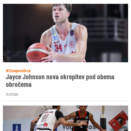
#ZmajevoSrce
Jayce Johnson nova okrepitev pod obema
obročema
25.07.2026