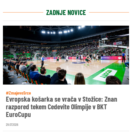
ZADNJE NOVICE
#ZmajevoSrce
Evropska košarka se vrača v Stožice: Znan
razpored tekem Cedevite Olimpije v BKT
EuroCupu
29.07.2026