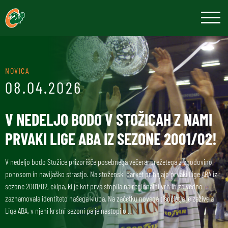
NOVICA
08.04.2026
V NEDELJO BODO V STOŽICAH Z NAMI
PRVAKI LIGE ABA IZ SEZONE 2001/02!
V nedeljo bodo Stožice prizorišče posebnega večera, prežetega z zgodovino,
ponosom in navijaško strastjo. Na stoženski parket prihajajo prvaki Lige ABA iz
sezone 2001/02, ekipa, ki je kot prva stopila na regionalni vrh in za vedno
zaznamovala identiteto našega kluba. Na začetku novega tisočletja je zaživela
Liga ABA, v njeni krstni sezoni pa je nastopilo …