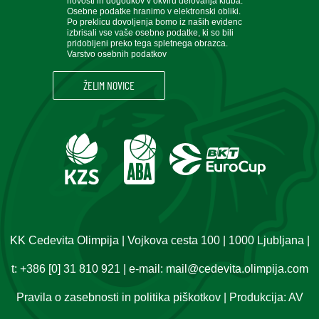
novosti in dogodkov v okviru delovanja kluba.
Osebne podatke hranimo v elektronski obliki.
Po preklicu dovoljenja bomo iz naših evidenc
izbrisali vse vaše osebne podatke, ki so bili
pridobljeni preko tega spletnega obrazca.
Varstvo osebnih podatkov
KK Cedevita Olimpija | Vojkova cesta 100 | 1000 Ljubljana |
t:
+386 [0] 31 810 921
| e-mail:
mail@cedevita.olimpija.com
Pravila o zasebnosti in politika piškotkov
| Produkcija:
AV