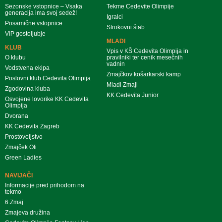
Sezonske vstopnice – Vsaka
Tekme Cedevite Olimpije
generacija ima svoj sedež!
Igralci
Posamične vstopnice
Strokovni štab
VIP gostoljubje
MLADI
KLUB
Vpis v KŠ Cedevita Olimpija in
O klubu
pravilniki ter cenik mesečnih
vadnin
Vodstvena ekipa
Zmajčkov košarkarski kamp
Poslovni klub Cedevita Olimpija
Mladi Zmaji
Zgodovina kluba
KK Cedevita Junior
Osvojene lovorike KK Cedevita
Olimpija
Dvorana
KK Cedevita Zagreb
Prostovoljstvo
Zmajček Oli
Green Ladies
NAVIJAČI
Informacije pred prihodom na
tekmo
6.Zmaj
Zmajeva družina