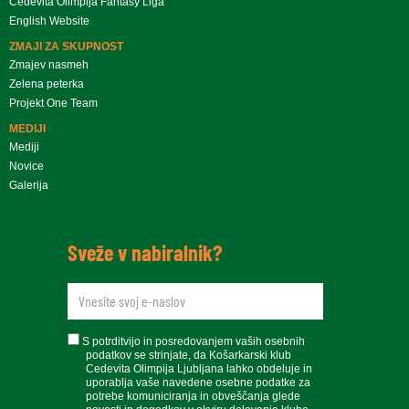
Cedevita Olimpija Fantasy Liga
English Website
ZMAJI ZA SKUPNOST
Zmajev nasmeh
Zelena peterka
Projekt One Team
MEDIJI
Mediji
Novice
Galerija
Sveže v nabiralnik?
newsletteremail
soglasje
S potrditvijo in posredovanjem vaših osebnih
podatkov se strinjate, da Košarkarski klub
Cedevita Olimpija Ljubljana lahko obdeluje in
uporablja vaše navedene osebne podatke za
potrebe komuniciranja in obveščanja glede