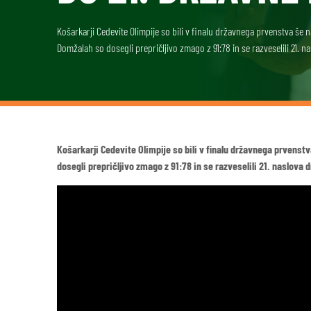
Košarkarji Cedevite Olimpije so bili v finalu državnega prvenstva še na
Domžalah so dosegli prepričljivo zmago z 91:78 in se razveselili 21. 
Košarkarji Cedevite Olimpije so bili v finalu državnega prvenstv
dosegli prepričljivo zmago z 91:78 in se razveselili 21. naslova