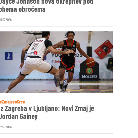
Jayce Johnson nova okrepitev pod
obema obročema
25.07.2026
#ZmajevoSrce
Iz Zagreba v Ljubljano: Novi Zmaj je
Jordan Gainey
22.07.2026