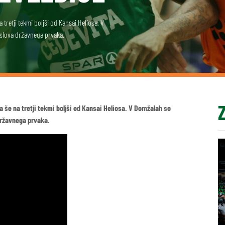
 tretji tekmi boljši od Kansai Heliosa. V
naslova državnega prvaka.
a še na tretji tekmi boljši od Kansai Heliosa. V Domžalah so
 državnega prvaka.