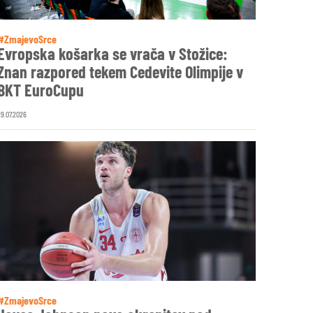
#ZmajevoSrce
Evropska košarka se vrača v Stožice:
Znan razpored tekem Cedevite Olimpije v
BKT EuroCupu
29.07.2026
#ZmajevoSrce