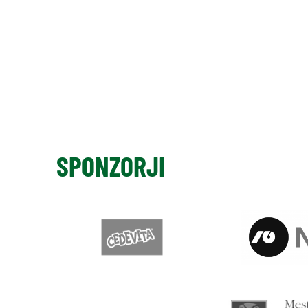
SPONZORJI