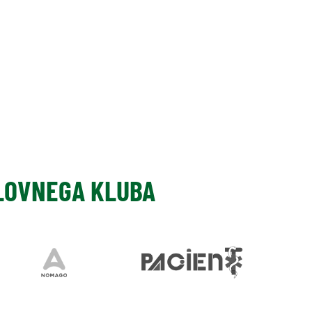
SLOVNEGA KLUBA