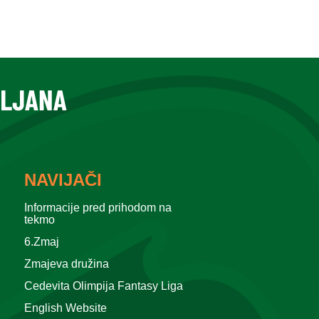
NAVIJAČI
Informacije pred prihodom na
tekmo
6.Zmaj
Zmajeva družina
Cedevita Olimpija Fantasy Liga
English Website