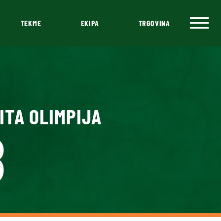
TEKME
EKIPA
TRGOVINA
ITA OLIMPIJA
8