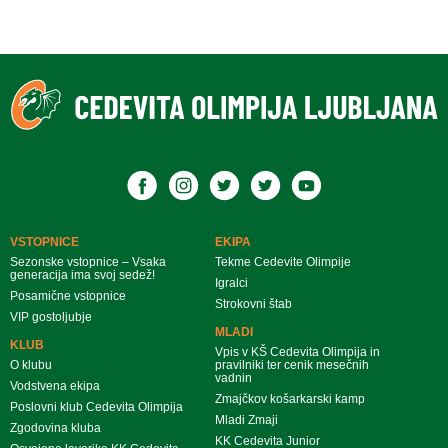
VSTOPNICE
EKIPA
Sezonske vstopnice – Vsaka
Tekme Cedevite Olimpije
generacija ima svoj sedež!
Igralci
Posamične vstopnice
Strokovni štab
VIP gostoljubje
MLADI
KLUB
Vpis v KŠ Cedevita Olimpija in
O klubu
pravilniki ter cenik mesečnih
vadnin
Vodstvena ekipa
Zmajčkov košarkarski kamp
Poslovni klub Cedevita Olimpija
Mladi Zmaji
Zgodovina kluba
KK Cedevita Junior