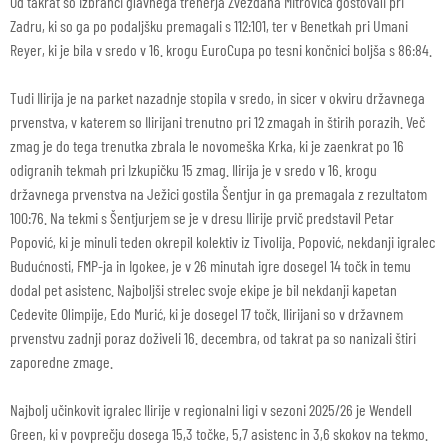
Od takrat so izbranci glavnega trenerja Zvezdana Mitrovića gostovali pri
Zadru, ki so ga po podaljšku premagali s 112:101, ter v Benetkah pri Umani
Reyer, ki je bila v sredo v 16. krogu EuroCupa po tesni končnici boljša s 86:84.
Tudi Ilirija je na parket nazadnje stopila v sredo, in sicer v okviru državnega
prvenstva, v katerem so Ilirijani trenutno pri 12 zmagah in štirih porazih. Več
zmag je do tega trenutka zbrala le novomeška Krka, ki je zaenkrat po 16
odigranih tekmah pri Izkupičku 15 zmag. Ilirija je v sredo v 16. krogu
državnega prvenstva na Ježici gostila Šentjur in ga premagala z rezultatom
100:76. Na tekmi s Šentjurjem se je v dresu Ilirije prvič predstavil Petar
Popović, ki je minuli teden okrepil kolektiv iz Tivolija. Popović, nekdanji igralec
Budućnosti, FMP-ja in Igokee, je v 26 minutah igre dosegel 14 točk in temu
dodal pet asistenc. Najboljši strelec svoje ekipe je bil nekdanji kapetan
Cedevite Olimpije, Edo Murić, ki je dosegel 17 točk. Ilirijani so v državnem
prvenstvu zadnji poraz doživeli 16. decembra, od takrat pa so nanizali štiri
zaporedne zmage.
Najbolj učinkovit igralec Ilirije v regionalni ligi v sezoni 2025/26 je Wendell
Green, ki v povprečju dosega 15,3 točke, 5,7 asistenc in 3,6 skokov na tekmo.