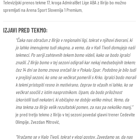
Televizijski prenos tekme 17. kroga AdmiralBet Lige ABA z Ilirijo bo možno
spremljati na Arena Sport Slovenija 1 Premium.
IZJAVI PRED TEKMO:
“Čaka nas obračun z Ilirijo v regionalni ligi, tokrat v njihovi dvorani, ki
jo lahko imenujemo tudi skupna, a vemo, da v Hali Tivoli domujejo naši
tekmeci. Po seriji zahtevnih tekem bomo videli, kako se bodo igralci
znašli. Z Ilirijo bomo v tej sezoni odigrali kar nekaj medsebojnih tekem;
čez 14 dni se bomo znova srečali še v Pokalu Spar. Podobno je bilo tudi
v prejšnji sezoni, ko smo se večkrat pomerili s Krko. Igralci bodo morali
k tekmi pristopiti resno in motivirano, čeprav to včasih ni lahko, ko se
večkrat soočiš z istim nasprotnikom. Upam, da bodo priložnost
izkoristili tudi nekateri, ki običajno ne dobijo veliko minut. Vemo, da
ima tekma za Ilirijo velik rezultatski pomen, za nas pa nekoliko manj,”
je pred tretjo tekmo z Ilirijo v tej sezoni povedal glavni trener Cedevite
Olimpije, Zvezdan Mitrović.
“Vračamo se v Halo Tivoli, tokrat v vlogi gostov. Zavedamo se, da nas