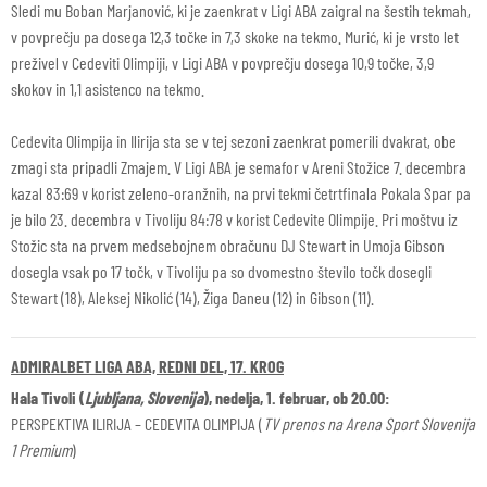
Sledi mu Boban Marjanović, ki je zaenkrat v Ligi ABA zaigral na šestih tekmah,
v povprečju pa dosega 12,3 točke in 7,3 skoke na tekmo. Murić, ki je vrsto let
preživel v Cedeviti Olimpiji, v Ligi ABA v povprečju dosega 10,9 točke, 3,9
skokov in 1,1 asistenco na tekmo.
Cedevita Olimpija in Ilirija sta se v tej sezoni zaenkrat pomerili dvakrat, obe
zmagi sta pripadli Zmajem. V Ligi ABA je semafor v Areni Stožice 7. decembra
kazal 83:69 v korist zeleno-oranžnih, na prvi tekmi četrtfinala Pokala Spar pa
je bilo 23. decembra v Tivoliju 84:78 v korist Cedevite Olimpije. Pri moštvu iz
Stožic sta na prvem medsebojnem obračunu DJ Stewart in Umoja Gibson
dosegla vsak po 17 točk, v Tivoliju pa so dvomestno število točk dosegli
Stewart (18), Aleksej Nikolić (14), Žiga Daneu (12) in Gibson (11).
ADMIRALBET LIGA ABA, REDNI DEL, 17. KROG
Hala Tivoli (
Ljubljana, Slovenija
), nedelja, 1. februar, ob 20.00:
PERSPEKTIVA ILIRIJA – CEDEVITA OLIMPIJA (
TV prenos na Arena Sport Slovenija
1 Premium
)