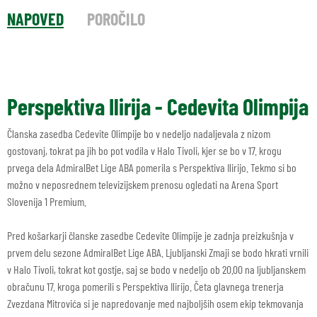
NAPOVED
POROČILO
Perspektiva Ilirija - Cedevita Olimpija
Članska zasedba Cedevite Olimpije bo v nedeljo nadaljevala z nizom
gostovanj, tokrat pa jih bo pot vodila v Halo Tivoli, kjer se bo v 17. krogu
prvega dela AdmiralBet Lige ABA pomerila s Perspektiva Ilirijo. Tekmo si bo
možno v neposrednem televizijskem prenosu ogledati na Arena Sport
Slovenija 1 Premium.
Pred košarkarji članske zasedbe Cedevite Olimpije je zadnja preizkušnja v
prvem delu sezone AdmiralBet Lige ABA. Ljubljanski Zmaji se bodo hkrati vrnili
v Halo Tivoli, tokrat kot gostje, saj se bodo v nedeljo ob 20.00 na ljubljanskem
obračunu 17. kroga pomerili s Perspektiva Ilirijo. Četa glavnega trenerja
Zvezdana Mitrovića si je napredovanje med najboljših osem ekip tekmovanja