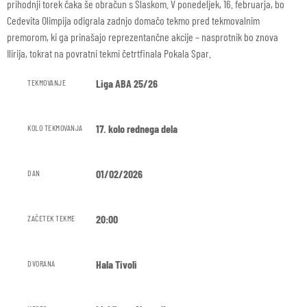
prihodnji torek čaka še obračun s Slaskom. V ponedeljek, 16. februarja, bo
Cedevita Olimpija odigrala zadnjo domačo tekmo pred tekmovalnim
premorom, ki ga prinašajo reprezentančne akcije – nasprotnik bo znova
Ilirija, tokrat na povratni tekmi četrtfinala Pokala Spar.
Liga ABA 25/26
TEKMOVANJE
17. kolo rednega dela
KOLO TEKMOVANJA
01/02/2026
DAN
20:00
ZAČETEK TEKME
Hala Tivoli
DVORANA