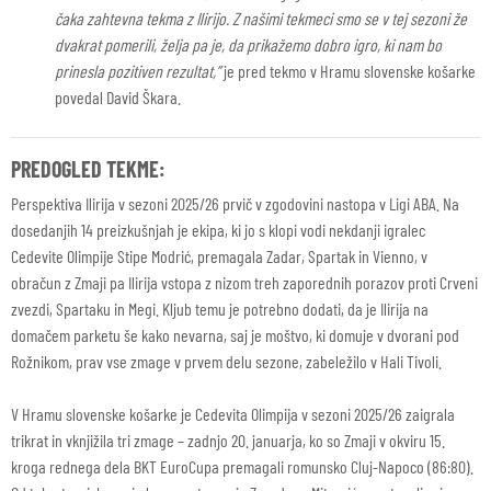
čaka zahtevna tekma z Ilirijo. Z našimi tekmeci smo se v tej sezoni že
dvakrat pomerili, želja pa je, da prikažemo dobro igro, ki nam bo
prinesla pozitiven rezultat,”
je pred tekmo v Hramu slovenske košarke
povedal David Škara.
PREDOGLED TEKME:
Perspektiva Ilirija v sezoni 2025/26 prvič v zgodovini nastopa v Ligi ABA. Na
dosedanjih 14 preizkušnjah je ekipa, ki jo s klopi vodi nekdanji igralec
Cedevite Olimpije Stipe Modrić, premagala Zadar, Spartak in Vienno, v
obračun z Zmaji pa Ilirija vstopa z nizom treh zaporednih porazov proti Crveni
zvezdi, Spartaku in Megi. Kljub temu je potrebno dodati, da je Ilirija na
domačem parketu še kako nevarna, saj je moštvo, ki domuje v dvorani pod
Rožnikom, prav vse zmage v prvem delu sezone, zabeležilo v Hali Tivoli.
V Hramu slovenske košarke je Cedevita Olimpija v sezoni 2025/26 zaigrala
trikrat in vknjižila tri zmage – zadnjo 20. januarja, ko so Zmaji v okviru 15.
kroga rednega dela BKT EuroCupa premagali romunsko Cluj-Napoco (86:80).