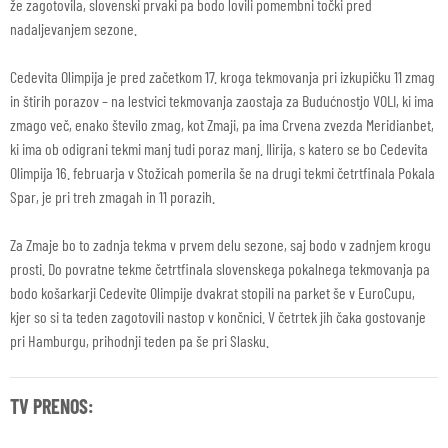
že zagotovila, slovenski prvaki pa bodo lovili pomembni točki pred
nadaljevanjem sezone.
Cedevita Olimpija je pred začetkom 17. kroga tekmovanja pri izkupičku 11 zmag
in štirih porazov – na lestvici tekmovanja zaostaja za Budućnostjo VOLI, ki ima
zmago več, enako število zmag, kot Zmaji, pa ima Crvena zvezda Meridianbet,
ki ima ob odigrani tekmi manj tudi poraz manj. Ilirija, s katero se bo Cedevita
Olimpija 16. februarja v Stožicah pomerila še na drugi tekmi četrtfinala Pokala
Spar, je pri treh zmagah in 11 porazih.
Za Zmaje bo to zadnja tekma v prvem delu sezone, saj bodo v zadnjem krogu
prosti. Do povratne tekme četrtfinala slovenskega pokalnega tekmovanja pa
bodo košarkarji Cedevite Olimpije dvakrat stopili na parket še v EuroCupu,
kjer so si ta teden zagotovili nastop v končnici. V četrtek jih čaka gostovanje
pri Hamburgu, prihodnji teden pa še pri Slasku.
TV PRENOS: