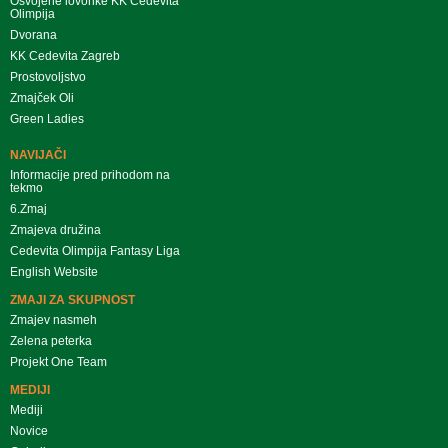
Osvojene lovorike KK Cedevita
Olimpija
Dvorana
KK Cedevita Zagreb
Prostovoljstvo
Zmajček Oli
Green Ladies
NAVIJAČI
Informacije pred prihodom na
tekmo
6.Zmaj
Zmajeva družina
Cedevita Olimpija Fantasy Liga
English Website
ZMAJI ZA SKUPNOST
Zmajev nasmeh
Zelena peterka
Projekt One Team
MEDIJI
Mediji
Novice