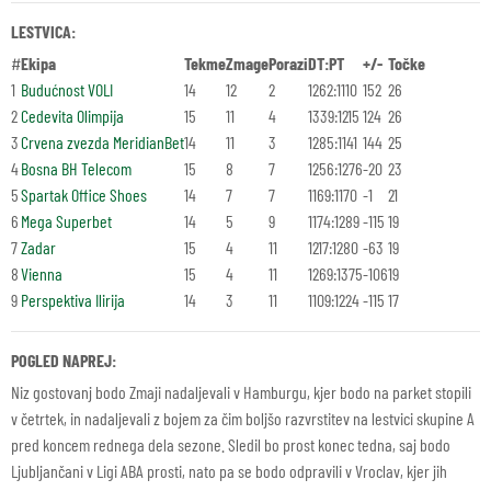
LESTVICA:
#
Ekipa
Tekme
Zmage
Porazi
DT:PT
+/-
Točke
1
Budućnost VOLI
14
12
2
1262:1110
152
26
2
Cedevita Olimpija
15
11
4
1339:1215
124
26
3
Crvena zvezda MeridianBet
14
11
3
1285:1141
144
25
4
Bosna BH Telecom
15
8
7
1256:1276
-20
23
5
Spartak Office Shoes
14
7
7
1169:1170
-1
21
6
Mega Superbet
14
5
9
1174:1289
-115
19
7
Zadar
15
4
11
1217:1280
-63
19
8
Vienna
15
4
11
1269:1375
-106
19
9
Perspektiva Ilirija
14
3
11
1109:1224
-115
17
POGLED NAPREJ:
Niz gostovanj bodo Zmaji nadaljevali v Hamburgu, kjer bodo na parket stopili
v četrtek, in nadaljevali z bojem za čim boljšo razvrstitev na lestvici skupine A
pred koncem rednega dela sezone. Sledil bo prost konec tedna, saj bodo
Ljubljančani v Ligi ABA prosti, nato pa se bodo odpravili v Vroclav, kjer jih