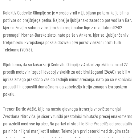
Kolektiv Cedevite Olimpije se je v sredo vrnil v Ljubljano po tem, ko je bil na
poti vse od prejšnjega petka. Najprej je ljubljansko zasedbo pot vodila v Bar,
kjer so Zmaji v soboto v tretjem kolu regionalne lige z rezultatom 92:82
premagali Mornar-Barsko zlato, nato pa še v Ankaro, kjer so Ljubljančani v
tretjem kolu Evropskega pokala doživeli prvi poraz v sezoni proti Turk
Telekomu (70:78).
Kljub temu, da so košarkarji Cedevite Olimpije v Ankari zgrešili osem od 22
prostih metov in izgubili dvoboj v skokih za odbitimi žogami (24:40), so bili v
igri za zmago praktično vse do zadnjih minut srečanja, nato pa so v končnici
popustili in dopustili domačinom, da zabeležijo tretjo zmago v Evropskem
pokalu.
Trener Đorđe Adžić, ki je na mestu glavnega trenerja vnovič zamenjal
Zvezdana Mitrovića, je sicer v turški prestolnici minutažo precej enakomerno
porazdelil med vse igralce. Na parket ni stopil le Bine Prepelič, od preostalih
pa nihče ni igral manj kot 11 minut. Tekmo je v prvi peterki med drugim začel