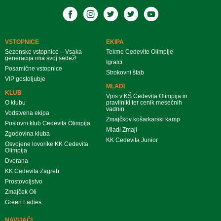
VSTOPNICE
EKIPA
Sezonske vstopnice – Vsaka
Tekme Cedevite Olimpije
generacija ima svoj sedež!
Igralci
Posamične vstopnice
Strokovni štab
VIP gostoljubje
MLADI
KLUB
Vpis v KŠ Cedevita Olimpija in
O klubu
pravilniki ter cenik mesečnih
vadnin
Vodstvena ekipa
Zmajčkov košarkarski kamp
Poslovni klub Cedevita Olimpija
Mladi Zmaji
Zgodovina kluba
KK Cedevita Junior
Osvojene lovorike KK Cedevita
Olimpija
Dvorana
KK Cedevita Zagreb
Prostovoljstvo
Zmajček Oli
Green Ladies
NAVIJAČI