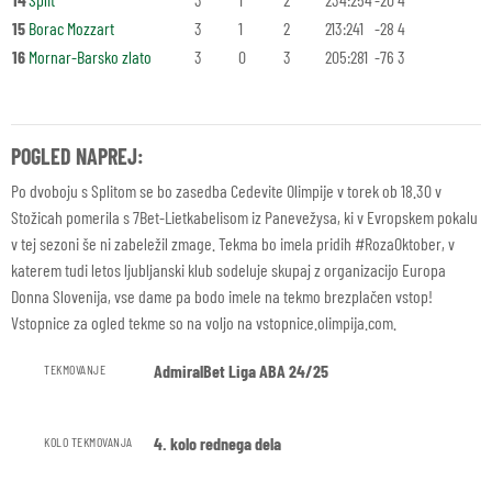
15
Borac Mozzart
3
1
2
213:241
-28
4
16
Mornar-Barsko zlato
3
0
3
205:281
-76
3
POGLED NAPREJ:
Po dvoboju s Splitom se bo zasedba Cedevite Olimpije v torek ob 18.30 v
Stožicah pomerila s 7Bet-Lietkabelisom iz Panevežysa, ki v Evropskem pokalu
v tej sezoni še ni zabeležil zmage. Tekma bo imela pridih #RozaOktober, v
katerem tudi letos ljubljanski klub sodeluje skupaj z organizacijo Europa
Donna Slovenija, vse dame pa bodo imele na tekmo brezplačen vstop!
Vstopnice za ogled tekme so na voljo na vstopnice.olimpija.com.
AdmiralBet Liga ABA 24/25
TEKMOVANJE
4. kolo rednega dela
KOLO TEKMOVANJA