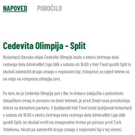
NAPOVED
POROČILO
Cedevita Olimpija - Split
Košarkarji članske ekipe Cedevite Olimpije bodo v okviru četrtega kola
rednega dela AdmiralBet Lige ABA v soboto ob 16.00 v Hali Tivoli gostili Split in
skušali zabeležiti drugo zmago v regionalni ligi. Vstopnice za ogled tekme so
na voljo na vstopnice.olimpija.com.
Po tem, ko je Cedevita Olimpija pot v Bar in Ankaro zaključila s polovičnim
izkupičkom zmag in porazov na dveh tekmah, je pred Zmaji nova preizkušnja,
tokrat na domačem parketu. V ljubljanski Hali Tivoli bodo ljubljanski košarkarji
v soboto ob 16.00 v okviru četrtega kola rednega dela AdmiralBet Lige ABA
gostili Split, se skušali vrniti na zmagovalne tirnice po porazu proti Turk
Telekomu, hkrati pa zabeležiti drugo zmago v regionalni ligi v tej sezoni.