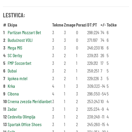
LESTVICA:
#
Ekipa
Tekme
Zmage
Porazi
DT:PT
+/-
Točke
1
Partizan Mozzart Bet
3
3
0
298:224
74
6
2
Budućnost VOLI
3
3
0
271:197
74
6
3
Mega MIS
3
3
0
246:230
16
6
4
SC Derby
3
2
1
239:213
26
5
5
FMP Soccerbet
3
2
1
229:212
17
5
6
Dubai
3
2
1
258:251
7
5
7
Igokea m:tel
3
2
1
229:226
3
5
8
Krka
4
1
3
309:323
-14
5
9
Cibona
4
1
3
296:350
-54
5
10
Crvena zvezda Meridianbet
3
1
2
253:243
10
4
11
Zadar
3
1
2
225:234
-9
4
12
Cedevita Olimpija
3
1
2
238:249
-11
4
13
Spartak Office Shoes
3
1
2
245:260
-15
4
14
Split
3
1
2
234:254
-20
4