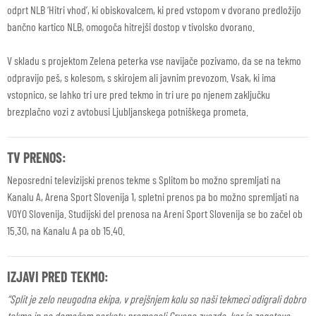
odprt NLB ‘Hitri vhod’, ki obiskovalcem, ki pred vstopom v dvorano predložijo
bančno kartico NLB, omogoča hitrejši dostop v tivolsko dvorano.
V skladu s projektom Zelena peterka vse navijače pozivamo, da se na tekmo
odpravijo peš, s kolesom, s skirojem ali javnim prevozom. Vsak, ki ima
vstopnico, se lahko tri ure pred tekmo in tri ure po njenem zaključku
brezplačno vozi z avtobusi Ljubljanskega potniškega prometa.
TV PRENOS:
Neposredni televizijski prenos tekme s Splitom bo možno spremljati na
Kanalu A, Arena Sport Slovenija 1, spletni prenos pa bo možno spremljati na
VOYO Slovenija. Studijski del prenosa na Areni Sport Slovenija se bo začel ob
15.30, na Kanalu A pa ob 15.40.
IZJAVI PRED TEKMO:
“Split je zelo neugodna ekipa, v prejšnjem kolu so naši tekmeci odigrali dobro
tekmo in na domačem parketu premagali Crveno zvezdo, kar je zagotovo