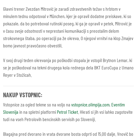
Glavni trener Zvezdan Mitrović je zaradi zdravstvenih težav s hrbtom v
minulem tednu odpotoval v München, kjer je opravil dodatne preiskave, ki so
pokazale, da bo potreboval rutinski poseg, ki ga je opravil v petek. Mitrović je
v času svoje odsotnosti v neprestani komunikaciji s preostalim delom
strokovnega štaba, po operaciji pa že okreva. O njegovi vrnitvi na klop Zmajev
bomo javnost pravočasno obvestili.
V svoj drugi teden okrevanja po poškodbi stopala je vstopil Brytnon Lemar, ki
se je poškodoval na tekmi drugega kola rednega dela BKT EuroCupa z Umano
Reyer v Stožicah.
NAKUP VSTOPNIC:
Vstopnice za ogled tekme so na voljo na
vstopnice.olimpija.com
,
Eventim
Slovenija
in na spletni platformi
Petrol Ticket
. Hkrati si jih vsi lahko zagotovite
tudi na vseh Petrolovih bencinskih servisih po Sloveniji.
Blagajna pred dvorano in vrata dvorane bosta odprti od 15.00 dalje. Vnovič bo