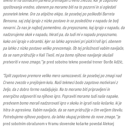
spoštovanja vredno, obenem pa moramo biti na to pozorni in si ogledati
posnetek tekme. Gre za atipično ekipo, še posebej po poškodbi Barreta
Bensona, saj zdaj igrajo z nizko postavo in so posledično v napadu še bolj
nevarni. Za nas je najbolj pomembno, da prepoznamo, kaj igrajo v napadu, da
nadzorujemo skok v napadu, hkrati pa, da tudi mi v napadu prepoznamo,
kako oni igrajo v obrambi, kjer so lahko agresivni pri pick’n’roll igri, obenem
pa lahko z nizko postavo veliko prevzemajo. Ob tej priložnosti vabim navijače,
da se nam pridružijo v Hali Tivoli, mi pa bomo njihovo navijanje skušali
pretvoriti v novo zmago,”
je pred sobotno tekmo povedal trener Đorđe Adžić.
“Split zagotovo premore veliko mero samozavesti, še posebej po zmagi nad
Crveno zvezdo v prejšnjem kolu. Naši tekmeci bodo zagotovo motivirani z
željo, da z dobro formo nadaljujejo. Na to moramo biti pripravljeni in
energično odgovoriti na njihovo igro. Popraviti moramo tudi naše napake,
predvsem bomo morali nadzorovati igro v skoku in igrati našo košarko, ki je
hitra in agresivna. Vabim navijače, da se nam pridružijo v čim večjem številu.
Potrebujemo njihovo podporo, da lahko skupaj pridemo do nove zmage,”
je
pred sobotnim obračunom v Hramu slovenske košarke povedal Aleksej