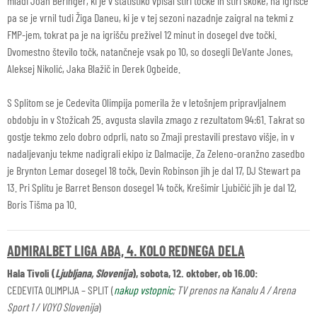
mladi Joan Beringer, ki je v statistiko vpisal štiri točke in štiri skoke, na igrišče
pa se je vrnil tudi Žiga Daneu, ki je v tej sezoni nazadnje zaigral na tekmi z
FMP-jem, tokrat pa je na igrišču preživel 12 minut in dosegel dve točki.
Dvomestno število točk, natančneje vsak po 10, so dosegli DeVante Jones,
Aleksej Nikolić, Jaka Blažič in Derek Ogbeide.
S Splitom se je Cedevita Olimpija pomerila že v letošnjem pripravljalnem
obdobju in v Stožicah 25. avgusta slavila zmago z rezultatom 94:61. Takrat so
gostje tekmo zelo dobro odprli, nato so Zmaji prestavili prestavo višje, in v
nadaljevanju tekme nadigrali ekipo iz Dalmacije. Za Zeleno-oranžno zasedbo
je Brynton Lemar dosegel 18 točk, Devin Robinson jih je dal 17, DJ Stewart pa
13. Pri Splitu je Barret Benson dosegel 14 točk, Krešimir Ljubičić jih je dal 12,
Boris Tišma pa 10.
ADMIRALBET LIGA ABA, 4. KOLO REDNEGA DELA
Hala Tivoli (
Ljubljana, Slovenija
), sobota, 12. oktober, ob 16.00:
CEDEVITA OLIMPIJA – SPLIT (
nakup vstopnic
; TV prenos na Kanalu A / Arena
Sport 1 / VOYO Slovenija
)