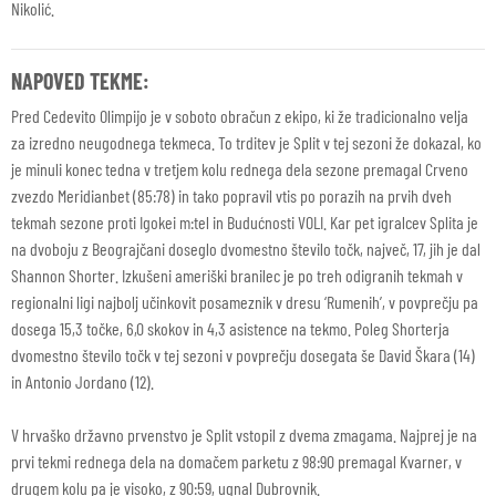
Nikolić.
NAPOVED TEKME:
Pred Cedevito Olimpijo je v soboto obračun z ekipo, ki že tradicionalno velja
za izredno neugodnega tekmeca. To trditev je Split v tej sezoni že dokazal, ko
je minuli konec tedna v tretjem kolu rednega dela sezone premagal Crveno
zvezdo Meridianbet (85:78) in tako popravil vtis po porazih na prvih dveh
tekmah sezone proti Igokei m:tel in Budućnosti VOLI. Kar pet igralcev Splita je
na dvoboju z Beograjčani doseglo dvomestno število točk, največ, 17, jih je dal
Shannon Shorter. Izkušeni ameriški branilec je po treh odigranih tekmah v
regionalni ligi najbolj učinkovit posameznik v dresu ‘Rumenih’, v povprečju pa
dosega 15,3 točke, 6,0 skokov in 4,3 asistence na tekmo. Poleg Shorterja
dvomestno število točk v tej sezoni v povprečju dosegata še David Škara (14)
in Antonio Jordano (12).
V hrvaško državno prvenstvo je Split vstopil z dvema zmagama. Najprej je na
prvi tekmi rednega dela na domačem parketu z 98:90 premagal Kvarner, v
drugem kolu pa je visoko, z 90:59, ugnal Dubrovnik.