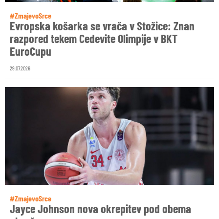
#ZmajevoSrce
Evropska košarka se vrača v Stožice: Znan
razpored tekem Cedevite Olimpije v BKT
EuroCupu
29.07.2026
#ZmajevoSrce
Jayce Johnson nova okrepitev pod obema