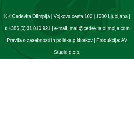
KK Cedevita Olimpija | Vojkova cesta 100 | 1000 Ljubljana |
t:
+386 [0] 31 810 921
| e-mail:
mail@cedevita.olimpija.com
Pravila o zasebnosti in politika piškotkov
| Produkcija:
AV
Studio d.o.o.