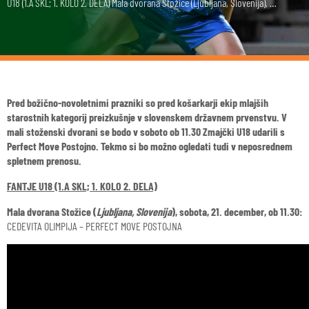
U18 (1.A SKL; 1. KOLO 2. DELA) Mala dvorana Stožice (Ljubljana, Slovenija), …
Pred božično-novoletnimi prazniki so pred košarkarji ekip mlajših
starostnih kategorij preizkušnje v slovenskem državnem prvenstvu. V
mali stoženski dvorani se bodo v soboto ob 11.30 Zmajčki U18 udarili s
Perfect Move Postojno. Tekmo si bo možno ogledati tudi v neposrednem
spletnem prenosu.
FANTJE U18 (1.A SKL; 1. KOLO 2. DELA)
Mala dvorana Stožice (
Ljubljana, Slovenija
), sobota, 21. december, ob 11.30:
CEDEVITA OLIMPIJA – PERFECT MOVE POSTOJNA