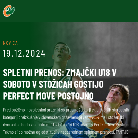
NOVICA
19.12.2024
SPLETNI PRENOS: ZMAJČKI U18 V
SOBOTO V STOŽICAH GOSTIJO
PERFECT MOVE POSTOJNO
Pred božično-novoletnimi prazniki so pred košarkarji ekip mlajših starostnih
kategorij preizkušnje v slovenskem državnem prvenstvu. V mali stoženski
dvorani se bodo v soboto ob 11.30 Zmajčki U18 udarili s Perfect Move Postojno.
Tekmo si bo možno ogledati tudi v neposrednem spletnem prenosu. FANTJE