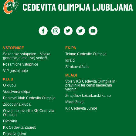
VSTOPNICE
EKIPA
Sezonske vstopnice – Vsaka
Tekme Cedevite Olimpije
generacija ima svoj sedež!
Igralci
Posamične vstopnice
Strokovni štab
VIP gostoljubje
MLADI
KLUB
Vpis v KŠ Cedevita Olimpija in
O klubu
pravilniki ter cenik mesečnih
vadnin
Vodstvena ekipa
Zmajčkov košarkarski kamp
Poslovni klub Cedevita Olimpija
Mladi Zmaji
Zgodovina kluba
KK Cedevita Junior
Osvojene lovorike KK Cedevita
Olimpija
Dvorana
KK Cedevita Zagreb
Prostovoljstvo