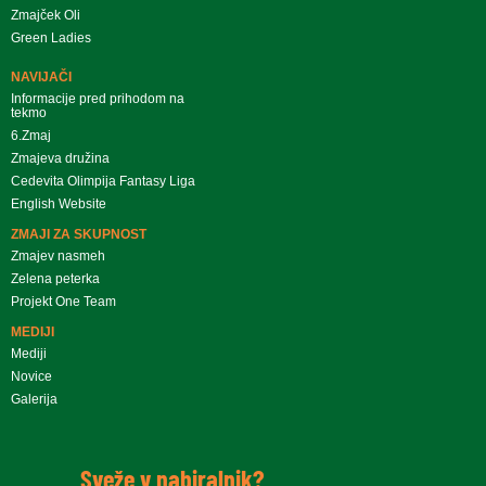
Zmajček Oli
Green Ladies
NAVIJAČI
Informacije pred prihodom na
tekmo
6.Zmaj
Zmajeva družina
Cedevita Olimpija Fantasy Liga
English Website
ZMAJI ZA SKUPNOST
Zmajev nasmeh
Zelena peterka
Projekt One Team
MEDIJI
Mediji
Novice
Galerija
Sveže v nabiralnik?