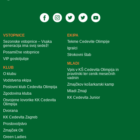
VSTOPNICE
EKIPA
Sezonske vstopnice – Vsaka
Tekme Cedevite Olimpije
generacija ima svoj sedež!
Igralci
Posamične vstopnice
Strokovni štab
VIP gostoljubje
MLADI
KLUB
Vpis v KŠ Cedevita Olimpija in
O klubu
pravilniki ter cenik mesečnih
vadnin
Vodstvena ekipa
Zmajčkov košarkarski kamp
Poslovni klub Cedevita Olimpija
Mladi Zmaji
Zgodovina kluba
KK Cedevita Junior
Osvojene lovorike KK Cedevita
Olimpija
Dvorana
KK Cedevita Zagreb
Prostovoljstvo
Zmajček Oli
Green Ladies