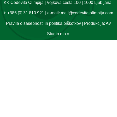
KK Cedevita Olimpija | Vojkova cesta 100 | 1000 Ljubljana |
t:
+386 [0] 31 810 921
| e-mail:
mail@cedevita.olimpija.com
Pravila o zasebnosti in politika piškotkov
| Produkcija:
AV
Studio d.o.o.