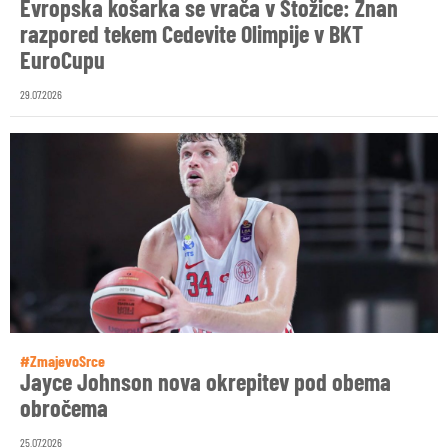
Evropska košarka se vrača v Stožice: Znan
razpored tekem Cedevite Olimpije v BKT
EuroCupu
29.07.2026
#ZmajevoSrce
Jayce Johnson nova okrepitev pod obema
obročema
25.07.2026