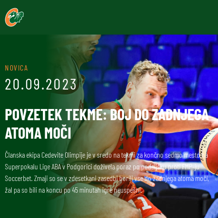
NOVICA
20.09.2023
POVZETEK TEKME: BOJ DO ZADNJEGA
ATOMA MOČI
Članska ekipa Cedevite Olimpije je v sredo na tekmi za končno sedmo mesto na
Superpokalu Lige ABA v Podgorici doživela poraz po podaljšku proti FMP-ju
Soccerbet. Zmaji so se v zdesetkani zasedbi borili vse do zadnjega atoma moči,
žal pa so bili na koncu po 45 minutah igre neuspešni.