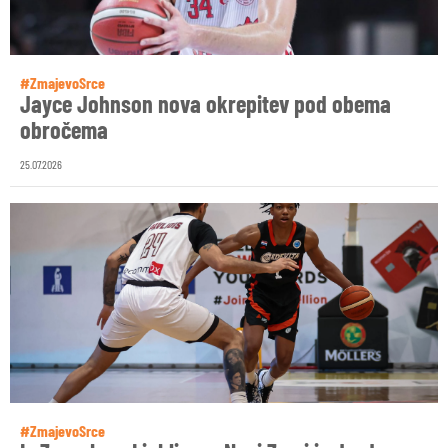
#ZmajevoSrce
Jayce Johnson nova okrepitev pod obema
obročema
25.07.2026
#ZmajevoSrce