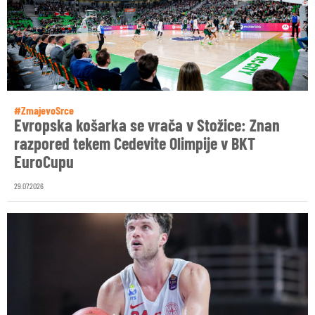
#ZmajevoSrce
Evropska košarka se vrača v Stožice: Znan
razpored tekem Cedevite Olimpije v BKT
EuroCupu
29.07.2026