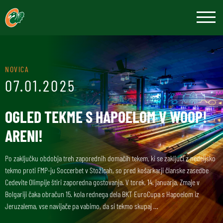
NOVICA
07.01.2025
OGLED TEKME S HAPOELOM V WOOP!
ARENI!
Po zaključku obdobja treh zaporednih domačih tekem, ki se zaključi z nedeljsko
tekmo proti FMP-ju Soccerbet v Stožicah, so pred košarkarji članske zasedbe
Cedevite Olimpije štiri zaporedna gostovanja. V torek, 14. januarja, Zmaje v
Bolgariji čaka obračun 15. kola rednega dela BKT EuroCupa s Hapoelom iz
Jeruzalema, vse navijače pa vabimo, da si tekmo skupaj …