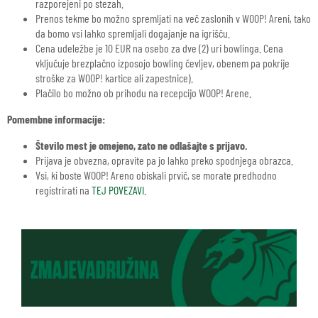
razporejeni po stezah.
Prenos tekme bo možno spremljati na več zaslonih v WOOP! Areni, tako
da bomo vsi lahko spremljali dogajanje na igrišču.
Cena udeležbe je 10 EUR na osebo za dve (2) uri bowlinga. Cena
vključuje brezplačno izposojo bowling čevljev, obenem pa pokrije
stroške za WOOP! kartice ali zapestnice).
Plačilo bo možno ob prihodu na recepcijo WOOP! Arene.
Pomembne informacije:
Število mest je omejeno, zato ne odlašajte s prijavo.
Prijava je obvezna, opravite pa jo lahko preko spodnjega obrazca.
Vsi, ki boste WOOP! Areno obiskali prvič, se morate predhodno
registrirati na
TEJ POVEZAVI
.