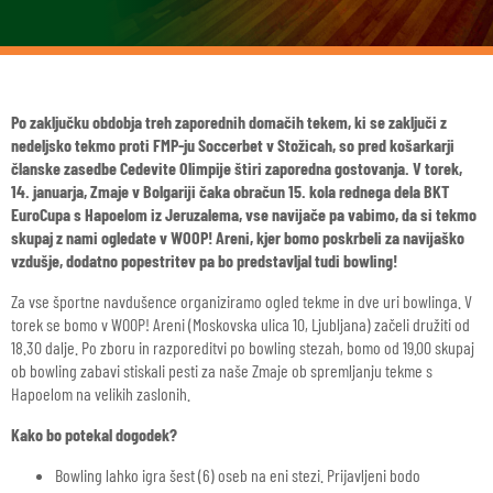
Po zaključku obdobja treh zaporednih domačih tekem, ki se zaključi z
nedeljsko tekmo proti FMP-ju Soccerbet v Stožicah, so pred košarkarji
članske zasedbe Cedevite Olimpije štiri zaporedna gostovanja. V torek,
14. januarja, Zmaje v Bolgariji čaka obračun 15. kola rednega dela BKT
EuroCupa s Hapoelom iz Jeruzalema, vse navijače pa vabimo, da si tekmo
skupaj z nami ogledate v WOOP! Areni, kjer bomo poskrbeli za navijaško
vzdušje, dodatno popestritev pa bo predstavljal tudi bowling!
Za vse športne navdušence organiziramo ogled tekme in dve uri bowlinga. V
torek se bomo v WOOP! Areni (Moskovska ulica 10, Ljubljana) začeli družiti od
18.30 dalje. Po zboru in razporeditvi po bowling stezah, bomo od 19.00 skupaj
ob bowling zabavi stiskali pesti za naše Zmaje ob spremljanju tekme s
Hapoelom na velikih zaslonih.
Kako bo potekal dogodek?
Bowling lahko igra šest (6) oseb na eni stezi. Prijavljeni bodo