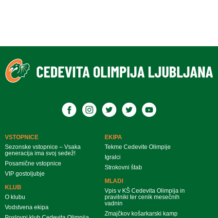
VSTOPNICE
EKIPA
Sezonske vstopnice – Vsaka
Tekme Cedevite Olimpije
generacija ima svoj sedež!
Igralci
Posamične vstopnice
Strokovni štab
VIP gostoljubje
MLADI
KLUB
Vpis v KŠ Cedevita Olimpija in
O klubu
pravilniki ter cenik mesečnih
vadnin
Vodstvena ekipa
Zmajčkov košarkarski kamp
Poslovni klub Cedevita Olimpija