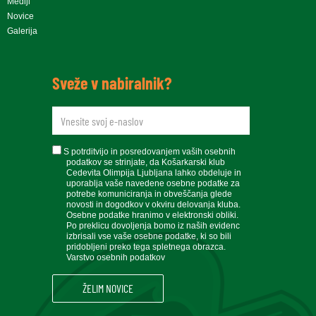
Mediji
Novice
Galerija
Sveže v nabiralnik?
newsletteremail
soglasje
S potrditvijo in posredovanjem vaših osebnih
podatkov se strinjate, da Košarkarski klub
Cedevita Olimpija Ljubljana lahko obdeluje in
uporablja vaše navedene osebne podatke za
potrebe komuniciranja in obveščanja glede
novosti in dogodkov v okviru delovanja kluba.
Osebne podatke hranimo v elektronski obliki.
Po preklicu dovoljenja bomo iz naših evidenc
izbrisali vse vaše osebne podatke, ki so bili
pridobljeni preko tega spletnega obrazca.
Varstvo osebnih podatkov