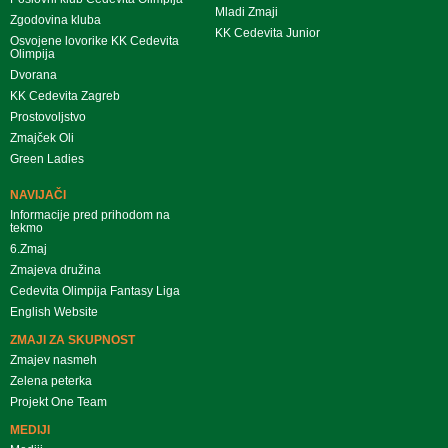
Mladi Zmaji
Zgodovina kluba
KK Cedevita Junior
Osvojene lovorike KK Cedevita
Olimpija
Dvorana
KK Cedevita Zagreb
Prostovoljstvo
Zmajček Oli
Green Ladies
NAVIJAČI
Informacije pred prihodom na
tekmo
6.Zmaj
Zmajeva družina
Cedevita Olimpija Fantasy Liga
English Website
ZMAJI ZA SKUPNOST
Zmajev nasmeh
Zelena peterka
Projekt One Team
MEDIJI