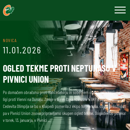
NOVICA
11.01.2026
OGLED TEKME PROTI NEPTUNASU V
PIVNICI UNION
Po domačem obračunu proti Bahčešehirju in sobotnem obračunu v regionalni
ligi proti Vienni na Dunaju, Zmaje v torek čaka nov izziv v BKT EuroCupu.
Cedevita Olimpija se bo v Klaipedi pomerila z ekipo Neptunasa, ob tej priložnosti
pa v Pivnici Union znova pripravljamo skupen ogled tekme. Dogodek bo potekal
v torek, 13. januarja, v Pivnici …