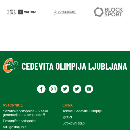
VSTOPNICE
EKIPA
Sezonske vstopnice – Vsaka
Tekme Cedevite Olimpije
generacija ima svoj sedež!
Igralci
Posamične vstopnice
Strokovni štab
VIP gostoljubje