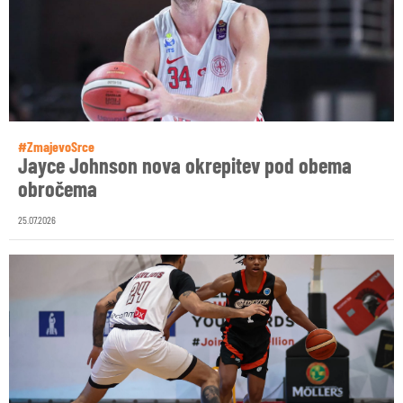
#ZmajevoSrce
Jayce Johnson nova okrepitev pod obema
obročema
25.07.2026