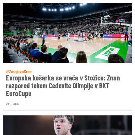
#ZmajevoSrce
Evropska košarka se vrača v Stožice: Znan
razpored tekem Cedevite Olimpije v BKT
EuroCupu
29.07.2026