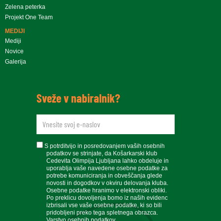
Zelena peterka
Projekt One Team
MEDIJI
Mediji
Novice
Galerija
Sveže v nabiralnik?
newsletteremail
soglasje
S potrditvijo in posredovanjem vaših osebnih
podatkov se strinjate, da Košarkarski klub
Cedevita Olimpija Ljubljana lahko obdeluje in
uporablja vaše navedene osebne podatke za
potrebe komuniciranja in obveščanja glede
novosti in dogodkov v okviru delovanja kluba.
Osebne podatke hranimo v elektronski obliki.
Po preklicu dovoljenja bomo iz naših evidenc
izbrisali vse vaše osebne podatke, ki so bili
pridobljeni preko tega spletnega obrazca.
Varstvo osebnih podatkov