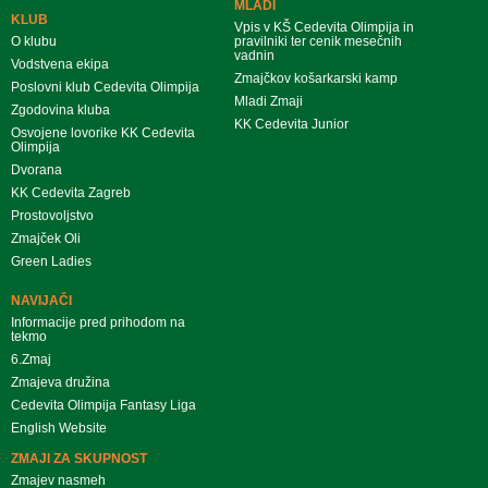
MLADI
KLUB
Vpis v KŠ Cedevita Olimpija in
O klubu
pravilniki ter cenik mesečnih
vadnin
Vodstvena ekipa
Zmajčkov košarkarski kamp
Poslovni klub Cedevita Olimpija
Mladi Zmaji
Zgodovina kluba
KK Cedevita Junior
Osvojene lovorike KK Cedevita
Olimpija
Dvorana
KK Cedevita Zagreb
Prostovoljstvo
Zmajček Oli
Green Ladies
NAVIJAČI
Informacije pred prihodom na
tekmo
6.Zmaj
Zmajeva družina
Cedevita Olimpija Fantasy Liga
English Website
ZMAJI ZA SKUPNOST
Zmajev nasmeh