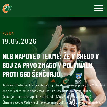
NOVICA
19.05.2026
NLB NAPOVED TEKME: ŽE V SREDO V
BOJ ZA PRVO ZMAGO V POLFINALU
PROTI GGD ŠENČURJU
Košarkarji Cedevite Olimpije vstopajo v polfinale državnega prvenstva. V seriji na
dve dobljeni tekmi se bodo Zmaji udarili z Gorenjsko gradbeno družbo
Šenčurjem, prva tekma pa bo v sredo ob 18.00 v Športni dvorani Šenčur.
Članska zasedba Cedevite Olimpije začenja s polfinalom državnega prvenstva, v