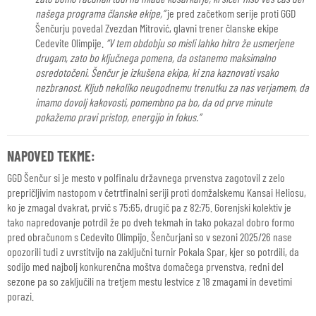
našega programa članske ekipe,”
je pred začetkom serije proti GGD
Šenčurju povedal Zvezdan Mitrović, glavni trener članske ekipe
Cedevite Olimpije.
“V tem obdobju so misli lahko hitro že usmerjene
drugam, zato bo ključnega pomena, da ostanemo maksimalno
osredotočeni. Šenčur je izkušena ekipa, ki zna kaznovati vsako
nezbranost. Kljub nekoliko neugodnemu trenutku za nas verjamem, da
imamo dovolj kakovosti, pomembno pa bo, da od prve minute
pokažemo pravi pristop, energijo in fokus.”
NAPOVED TEKME:
GGD Šenčur si je mesto v polfinalu državnega prvenstva zagotovil z zelo
prepričljivim nastopom v četrtfinalni seriji proti domžalskemu Kansai Heliosu,
ko je zmagal dvakrat, prvič s 75:65, drugič pa z 82:75. Gorenjski kolektiv je
tako napredovanje potrdil že po dveh tekmah in tako pokazal dobro formo
pred obračunom s Cedevito Olimpijo. Šenčurjani so v sezoni 2025/26 nase
opozorili tudi z uvrstitvijo na zaključni turnir Pokala Spar, kjer so potrdili, da
sodijo med najbolj konkurenčna moštva domačega prvenstva, redni del
sezone pa so zaključili na tretjem mestu lestvice z 18 zmagami in devetimi
porazi.