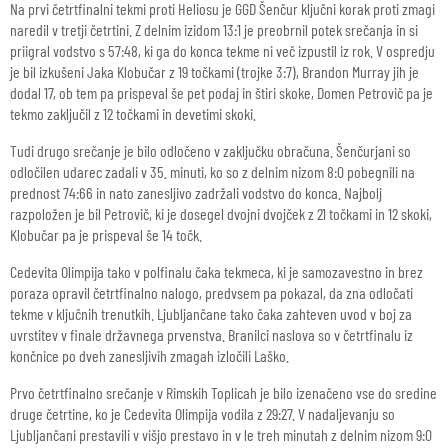
Na prvi četrtfinalni tekmi proti Heliosu je GGD Šenčur ključni korak proti zmagi
naredil v tretji četrtini. Z delnim izidom 13:1 je preobrnil potek srečanja in si
priigral vodstvo s 57:48, ki ga do konca tekme ni več izpustil iz rok. V ospredju
je bil izkušeni Jaka Klobučar z 19 točkami (trojke 3:7), Brandon Murray jih je
dodal 17, ob tem pa prispeval še pet podaj in štiri skoke, Domen Petrovič pa je
tekmo zaključil z 12 točkami in devetimi skoki.
Tudi drugo srečanje je bilo odločeno v zaključku obračuna. Šenčurjani so
odločilen udarec zadali v 35. minuti, ko so z delnim nizom 8:0 pobegnili na
prednost 74:66 in nato zanesljivo zadržali vodstvo do konca. Najbolj
razpoložen je bil Petrovič, ki je dosegel dvojni dvojček z 21 točkami in 12 skoki,
Klobučar pa je prispeval še 14 točk.
Cedevita Olimpija tako v polfinalu čaka tekmeca, ki je samozavestno in brez
poraza opravil četrtfinalno nalogo, predvsem pa pokazal, da zna odločati
tekme v ključnih trenutkih. Ljubljančane tako čaka zahteven uvod v boj za
uvrstitev v finale državnega prvenstva. Branilci naslova so v četrtfinalu iz
končnice po dveh zanesljivih zmagah izločili Laško.
Prvo četrtfinalno srečanje v Rimskih Toplicah je bilo izenačeno vse do sredine
druge četrtine, ko je Cedevita Olimpija vodila z 29:27. V nadaljevanju so
Ljubljančani prestavili v višjo prestavo in v le treh minutah z delnim nizom 9:0