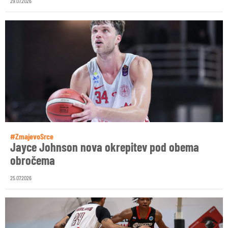
29.07.2026
#ZmajevoSrce
Jayce Johnson nova okrepitev pod obema
obročema
25.07.2026