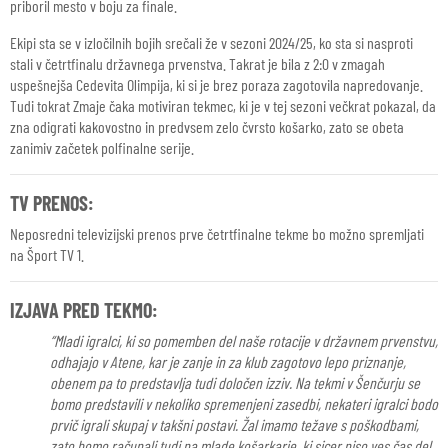
priboril mesto v boju za finale.
Ekipi sta se v izločilnih bojih srečali že v sezoni 2024/25, ko sta si nasproti
stali v četrtfinalu državnega prvenstva. Takrat je bila z 2:0 v zmagah
uspešnejša Cedevita Olimpija, ki si je brez poraza zagotovila napredovanje.
Tudi tokrat Zmaje čaka motiviran tekmec, ki je v tej sezoni večkrat pokazal, da
zna odigrati kakovostno in predvsem zelo čvrsto košarko, zato se obeta
zanimiv začetek polfinalne serije.
TV PRENOS:
Neposredni televizijski prenos prve četrtfinalne tekme bo možno spremljati
na Šport TV 1.
IZJAVA PRED TEKMO:
“Mladi igralci, ki so pomemben del naše rotacije v državnem prvenstvu,
odhajajo v Atene, kar je zanje in za klub zagotovo lepo priznanje,
obenem pa to predstavlja tudi določen izziv. Na tekmi v Šenčurju se
bomo predstavili v nekoliko spremenjeni zasedbi, nekateri igralci bodo
prvič igrali skupaj v takšni postavi. Žal imamo težave s poškodbami,
zato bomo računali tudi na mlade košarkarje, ki sicer niso ves čas del