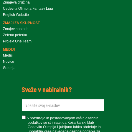
Zmajeva družina
Cedevita Olimpija Fantasy Liga
English Website
ZMAJI ZA SKUPNOST
Zmajev nasmeh
Zelena peterka
Projekt One Team
MEDIJI
Mediji
Novice
Galerija
Sveže v nabiralnik?
newsletteremail
soglasje
S potrditvijo in posredovanjem vaših osebnih
podatkov se strinjate, da Košarkarski klub
Cedevita Olimpija Ljubljana lahko obdeluje in
uporablja vaše navedene osebne podatke za