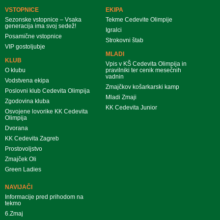
VSTOPNICE
EKIPA
Sezonske vstopnice – Vsaka
Tekme Cedevite Olimpije
generacija ima svoj sedež!
Igralci
Posamične vstopnice
Strokovni štab
VIP gostoljubje
MLADI
KLUB
Vpis v KŠ Cedevita Olimpija in
O klubu
pravilniki ter cenik mesečnih
vadnin
Vodstvena ekipa
Zmajčkov košarkarski kamp
Poslovni klub Cedevita Olimpija
Mladi Zmaji
Zgodovina kluba
KK Cedevita Junior
Osvojene lovorike KK Cedevita
Olimpija
Dvorana
KK Cedevita Zagreb
Prostovoljstvo
Zmajček Oli
Green Ladies
NAVIJAČI
Informacije pred prihodom na
tekmo
6.Zmaj