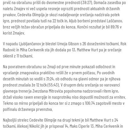
prvič na obračunu prišli do dvomestne prednosti (38:27). Domača zasedba po
naletu Zmajev ni več uspela resneje ogroziti prednosti aktualnih državnih
prvakov. Cedevita Olimpija je skozi nadaljevanje srečanja nadzirala potek
igre, prednost povišala tudi na 22 točk in, kljub borbeni predstavi Laščanov,
brez večjih težav obračun pripeljala do konca. Končni rezultat je bil 89:76 v
korist Zmajev.
V napadu Ljubljančanov je blestel Umoja Gibson s 26 doseženimi točkami. Rok
Radović in Miha Cerkvenik sta jih dodala po 13, Matthew Hurt pa je srečanje
sklenil z 11 točkami.
Na povratnem obračunu so Zmaji od prve minute pokazali odločnost in
vprašanje zmagovalca praktično rešili že v prvem polčasu. Po uvodnih
desetih minutah so vodili s 31:24, ob odhodu na glavni odmor pa je njihova
prednost znašala že 12 točk (55:43). V drugem delu srečanja so varovanci
glavnega trenerja Zvezdana Mitrovića popolnoma nadzorovali ritem igre,
držali visoko raven energije in nasprotniku niso dopustili možnosti za vrnitev.
Tekmo so mirno pripeljali do konca ter si z zmago s 106:74 zagotovili mesto v
polfinalu državnega prvenstva.
Najboljši strelec Cedevite Olimpije na drugi tekmi je bil Matthew Hurt s 24
točkami, Aleksej Nikolić jih je prispeval 14, Maks Ciperle 13, Miha Cerkvenik in