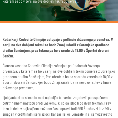
katerem se bo v seriji na dve dobljeni tekmi pomerila …
Košarkarji Cedevite Olimpije vstopajo v polfinale državnega prvenstva. V
seriji na dve dobljeni tekmi se bodo Zmaji udarili z Gorenjsko gradbeno
družbo Šenčurjem, prva tekma pa bo v sredo ob 18.00 v Športni dvorani
Šenčur.
Članska zasedba Cedevite Olimpije začenja s polfinalom državnega
prvenstva, v katerem se bo v seriji na dve dobljeni tekmi pomerila z Gorenjsko
gradbeno družbo Šenčurjem. Prvi obračun bo na sporedu v sredo ob 18.00 v
Športni dvorani Šenčur, kjer bodo Zmaji začeli lov na novo uvrstitev v finale
državnega prvenstva.
Ljubljančani so si mesto med najboljšo četverico zagotovili po uspešnem
četrtfinalnem nastopu proti Laškemu, ki so ga izločili po dveh tekmah. Prav
tako je delo v najkrajšem možnem času opravil tudi GGD Šenčur, ki je z 2:0 v
zmagah v četrtfinalni seriji izločil Kansai Helios Domžale in si samozavestno