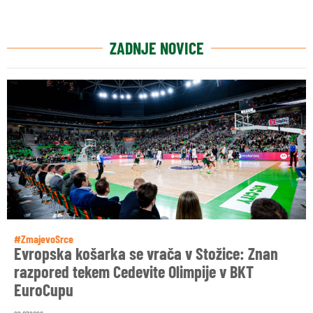
ZADNJE NOVICE
#ZmajevoSrce
Evropska košarka se vrača v Stožice: Znan
razpored tekem Cedevite Olimpije v BKT
EuroCupu