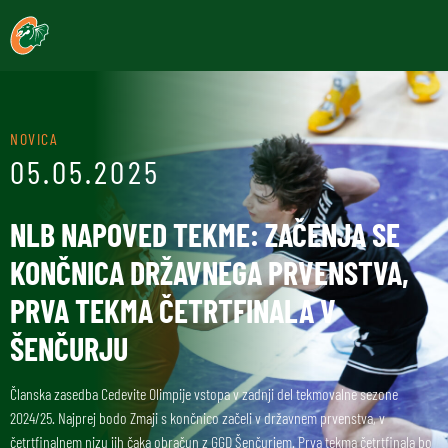
NOVICA
05.05.2025
NLB NAPOVED TEKME: ZAČENJA SE
KONČNICA DRŽAVNEGA PRVENSTVA,
PRVA TEKMA ČETRTFINALA V
ŠENČURJU
Članska zasedba Cedevite Olimpije vstopa v zadnji del tekmovalne sezone
2024/25. Najprej bodo Zmaji s končnico začeli v državnem prvenstva, v
četrtfinalnem nizu jih čaka obračun z GGD Šenčurjem. Prva tekma četrtfinala bo