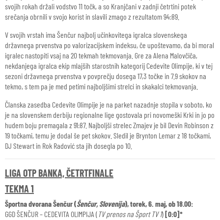
svojih rokah držali vodstvo 11 točk, a so Kranjčani v zadnji četrtini potek
srečanja obrnili v svojo korist in slavili zmago z rezultatom 94:89.
V svojih vrstah ima Šenčur najbolj učinkovitega igralca slovenskega
državnega prvenstva po valorizacijskem indeksu, če upoštevamo, da bi moral
igralec nastopiti vsaj na 20 tekmah tekmovanja. Gre za Alena Malovčiča,
nekdanjega igralca ekip mlajših starostnih kategorij Cedevite Olimpije, ki v tej
sezoni državnega prvenstva v povprečju dosega 17,3 točke in 7.9 skokov na
tekmo, s tem pa je med petimi najboljšimi strelci in skakalci tekmovanja.
Članska zasedba Cedevite Olimpije je na parket nazadnje stopila v soboto, ko
je na slovenskem derbiju regionalne lige gostovala pri novomeški Krki in jo po
hudem boju premagala z 91:87. Najboljši strelec Zmajev je bil Devin Robinson z
19 točkami, temu je dodal še pet skokov. Sledil je Brynton Lemar z 18 točkami,
DJ Stewart in Rok Radović sta jih dosegla po 10.
LIGA OTP BANKA, ČETRTFINALE
TEKMA 1
Športna dvorana Šenčur (
Šenčur, Slovenija
), torek, 6. maj, ob 18.00:
GGD ŠENČUR – CEDEVITA OLIMPIJA (
TV prenos na Šport TV 1
)
[0:0]*