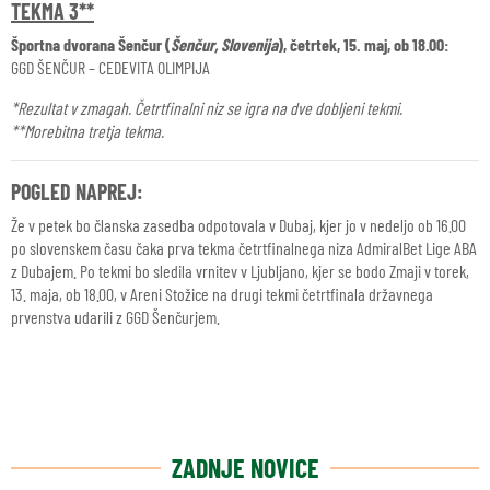
TEKMA 3**
Športna dvorana Šenčur (
Šenčur, Slovenija
), četrtek, 15. maj, ob 18.00:
GGD ŠENČUR – CEDEVITA OLIMPIJA
*Rezultat v zmagah. Četrtfinalni niz se igra na dve dobljeni tekmi.
**Morebitna tretja tekma.
POGLED NAPREJ:
Že v petek bo članska zasedba odpotovala v Dubaj, kjer jo v nedeljo ob 16.00
po slovenskem času čaka prva tekma četrtfinalnega niza AdmiralBet Lige ABA
z Dubajem. Po tekmi bo sledila vrnitev v Ljubljano, kjer se bodo Zmaji v torek,
13. maja, ob 18.00, v Areni Stožice na drugi tekmi četrtfinala državnega
prvenstva udarili z GGD Šenčurjem.
ZADNJE NOVICE