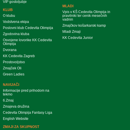
VIP gostoljubje
MLADI
KLUB
Vpis v KŠ Cedevita Olimpija in
O klubu
pravilniki ter cenik mesečnih
vadnin
Vodstvena ekipa
Zmajčkov košarkarski kamp
Poslovni klub Cedevita Olimpija
Mladi Zmaji
Zgodovina kluba
KK Cedevita Junior
Osvojene lovorike KK Cedevita
Olimpija
Dvorana
KK Cedevita Zagreb
Prostovoljstvo
Zmajček Oli
Green Ladies
NAVIJAČI
Informacije pred prihodom na
tekmo
6.Zmaj
Zmajeva družina
Cedevita Olimpija Fantasy Liga
English Website
ZMAJI ZA SKUPNOST