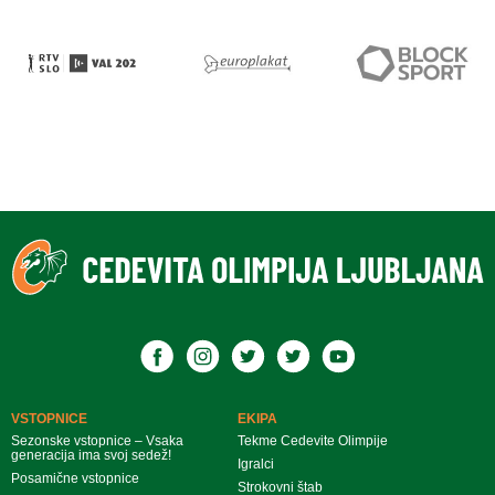
VSTOPNICE
EKIPA
Sezonske vstopnice – Vsaka
Tekme Cedevite Olimpije
generacija ima svoj sedež!
Igralci
Posamične vstopnice
Strokovni štab