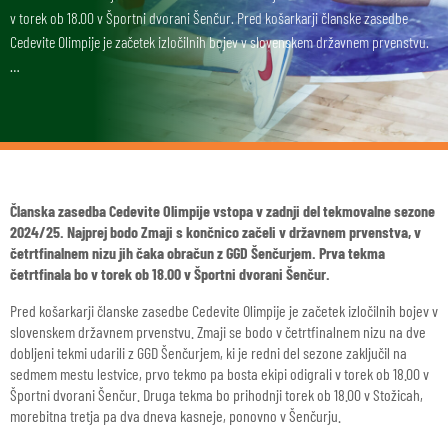
v torek ob 18.00 v Športni dvorani Šenčur. Pred košarkarji članske zasedbe
Cedevite Olimpije je začetek izločilnih bojev v slovenskem državnem prvenstvu.
…
Članska zasedba Cedevite Olimpije vstopa v zadnji del tekmovalne sezone
2024/25. Najprej bodo Zmaji s končnico začeli v državnem prvenstva, v
četrtfinalnem nizu jih čaka obračun z GGD Šenčurjem. Prva tekma
četrtfinala bo v torek ob 18.00 v Športni dvorani Šenčur.
Pred košarkarji članske zasedbe Cedevite Olimpije je začetek izločilnih bojev v
slovenskem državnem prvenstvu. Zmaji se bodo v četrtfinalnem nizu na dve
dobljeni tekmi udarili z GGD Šenčurjem, ki je redni del sezone zaključil na
sedmem mestu lestvice, prvo tekmo pa bosta ekipi odigrali v torek ob 18.00 v
Športni dvorani Šenčur. Druga tekma bo prihodnji torek ob 18.00 v Stožicah,
morebitna tretja pa dva dneva kasneje, ponovno v Šenčurju.