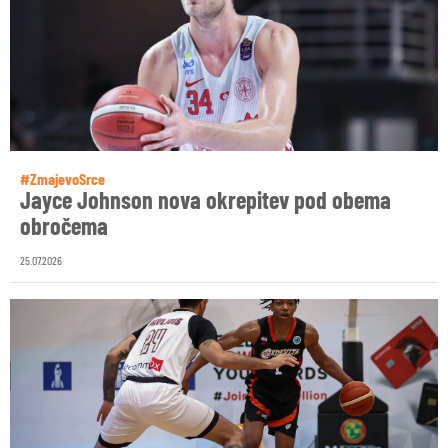
#ZmajevoSrce
Jayce Johnson nova okrepitev pod obema
obročema
25.07.2026