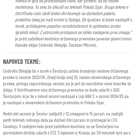
trenira in igra na profesionalni ravni, kar pomeni, da bo visoko
motivirana. To smo že izkusili na tekmah Pokala Spar. Druga tekma v
četrtfinalu nato sledi teden dni kasneje na domačem paketu,
praktično takoj po naši vrnitvi iz Dubaja. Od igralcev, ki bodo nastopili v
torek, pričakujemo popolno osredotočenost in optimalno izrabo
igralnih minut. Z ustreznim pristopom se lahko nadejamo prve zmage,”
je pred začetkom končnice državnega prvenstva povedal glavni trener
članske ekipe Cedevite Olimpije, Zvezdan Mitrović.
NAPOVED TEKME:
Cedevita Olimpija bo v torek v Šenčurju začela branjenje naslova državnega
prvaka iz sezone 2023/24. Zmaji lovijo svoj 22. naslov slovenskega državnega
prvaka, petega zaporednega, vendar pa je pot do morebitne nove lovorike še
dolga. V četrtfinalnem nizu državnega prvenstva se bodo udarili z GGD
Šenčurjem, ki je še v minuli sezoni nastopal v Ligi ABA 2, v sezoni 2024/25 pa
je nastopal v slovenskem državnem prvenstvu in Pokalu Spar.
Redni del sezone je Šenčur zaključil z 12 zmagami in 15 porazi, na zadnjih
petih tekmah rednega dela pa doživel štiri poraze in premagal le LTH
Castings. V zadnjem kolu pred začetkom končnice so se Šenčurjani na
gorenjskem derbiju udarili z ECE Triglavom iz Kranja, po 30 minutah igre pa v