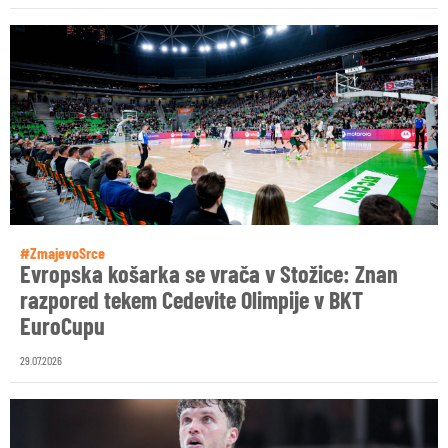
#ZmajevoSrce
Evropska košarka se vrača v Stožice: Znan
razpored tekem Cedevite Olimpije v BKT
EuroCupu
29.07.2026