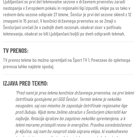
Ljubljančani so prvi del tekmovalne sezone v državnem prvenstvu zaradi
nastopanja v Evropskem pokalu in regionalni ligi izpustili, ekipe pa so tako v
rednem delu sezone odigrale 27 tekme. Šenčur je prvi del sezone sklenil z 12
zmagami in 15 porazi. V končnici državnega prvenstva so se Zmaji s
Šenčurjani srečali že v zadnjih dveh sezonah, obakrat sicer v polfinalu
tekmovanja, obakrat so bili Ljubljančani boljši po dveh odigranih tekmah.
TV PRENOS:
TV prenos tekme bo možno spremljati na Šport TV 1. Povezavo do spletnega
prenosa lahko najdete spodaj.
IZJAVA PRED TEKMO:
“Pred nami je prva tekma končnice državnega prvenstva, na prvi tekmi
četrtfinala gostujemo pri GGD Šenčur. Termin tekme je nekoliko
neugoden, saj nas miselno že zaposluje četrtfinale regionalne lige
proti Dubaju. Kljub temu želimo obračun s Šenčurjem izkoristiti kar
najbolje. Rotacija igralcev bo zagotovo nekoliko spremenjena, a k
tekmi moramo pristopiti resno in energično. Pravilna osredotočenost
je ključna, saj nam bo nasproti stala uigrana ekipa, ki vsakodnevno