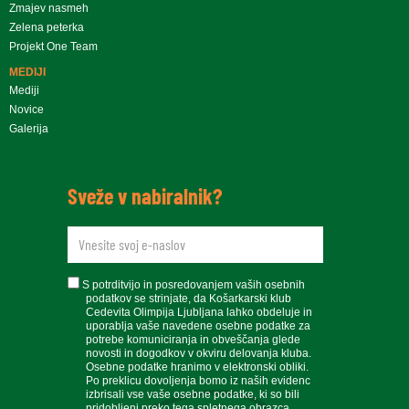
Zmajev nasmeh
Zelena peterka
Projekt One Team
MEDIJI
Mediji
Novice
Galerija
Sveže v nabiralnik?
newsletteremail
soglasje
S potrditvijo in posredovanjem vaših osebnih
podatkov se strinjate, da Košarkarski klub
Cedevita Olimpija Ljubljana lahko obdeluje in
uporablja vaše navedene osebne podatke za
potrebe komuniciranja in obveščanja glede
novosti in dogodkov v okviru delovanja kluba.
Osebne podatke hranimo v elektronski obliki.
Po preklicu dovoljenja bomo iz naših evidenc
izbrisali vse vaše osebne podatke, ki so bili
pridobljeni preko tega spletnega obrazca.