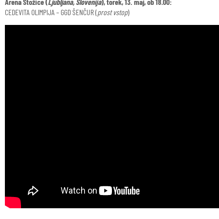
Arena Stožice (
Ljubljana, Slovenija
), torek, 13. maj, ob 18.00:
CEDEVITA OLIMPIJA – GGD ŠENČUR (
prost vstop
)