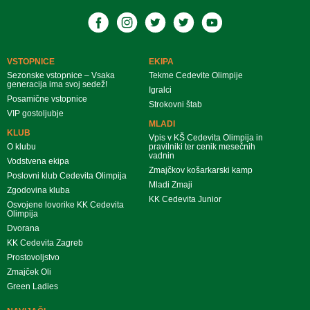
VSTOPNICE
EKIPA
Sezonske vstopnice – Vsaka
Tekme Cedevite Olimpije
generacija ima svoj sedež!
Igralci
Posamične vstopnice
Strokovni štab
VIP gostoljubje
MLADI
KLUB
Vpis v KŠ Cedevita Olimpija in
O klubu
pravilniki ter cenik mesečnih
vadnin
Vodstvena ekipa
Zmajčkov košarkarski kamp
Poslovni klub Cedevita Olimpija
Mladi Zmaji
Zgodovina kluba
KK Cedevita Junior
Osvojene lovorike KK Cedevita
Olimpija
Dvorana
KK Cedevita Zagreb
Prostovoljstvo
Zmajček Oli
Green Ladies