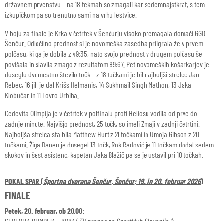
državnem prvenstvu – na 18 tekmah so zmagali kar sedemnajstkrat, s tem
izkupičkom pa so trenutno sami na vrhu lestvice.
V boju za finale je Krka v četrtek v Šenčurju visoko premagala domači GGD
Šenčur. Odločilno prednost si je novomeška zasedba priigrala že v prvem
polčasu, ki ga je dobila z 49:35, nato svojo prednost v drugem polčasu še
povišala in slavila zmago z rezultatom 89:67. Pet novomeških košarkarjev je
doseglo dvomestno število točk – z 18 točkami je bil najboljši strelec Jan
Rebec, 16 jih je dal Krišs Helmanis, 14 Sukhmail Singh Mathon, 13 Jaka
Klobučar in 11 Lovro Urbiha.
Cedevita Olimpija je v četrtek v polfinalu proti Heliosu vodila od prve do
zadnje minute. Najvišjo prednost, 25 točk, so imeli Zmaji v zadnji četrtini.
Najboljša strelca sta bila Matthew Hurt z 21 točkami in Umoja Gibson z 20
točkami. Žiga Daneu je dosegel 13 točk, Rok Radović je 11 točkam dodal sedem
skokov in šest asistenc, kapetan Jaka Blažič pa se je ustavil pri 10 točkah.
POKAL SPAR (
Športna dvorana Šenčur, Šenčur; 19. in 20. februar 2026
)
FINALE
Petek, 20. februar, ob 20.00:
CEDEVITA OLIMPIJA – KRKA (
TV prenos na Sportklub Slovenija 1
)