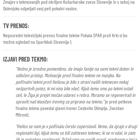
Zmajev v tekmovanjih pod okriljem Košarkarske zveze Slovenije in s seboj na
Dolenjsko odpeljati svoj peti pokalni naslov.
TV PRENOS:
Neposredni televizijski prenos finalne tekme Pokala SPAR proti Krki si bo
možno ogledati na Sportklub Slovenija 1.
IZJAVI PRED TEKMO:
“Vedno je izredno pomembno, da imajo fantje na sami tekmi dober in
odločen pristop. Motivacije pred finalno tekmo ne manjka. Na
polfinalni tekmi proti Heliosu je bilo s strani naših tekmecev nekaj
nešportnih potez, ki mi niso bile všeč. Kljub temu smo po tekmi ostali
celi, le Žiga je prejel močan udarec v rebra. Moramo se regenerirati in
opraviti naš klasičen trening za pripravo na tekmo,”
je pred petkovo
finalno tekmo povedal glavni trener Cedevite Olimpije, Zvezdan
Mitrović.
“Helios se nam je v polfinalu čvrsto zoperstavil. Vemo, da igrajo v drugi
regionalni ligi, kljub temu so bili zahteven tekmec, ki se ni vdal, in zato
jih je potrebno spoštovati. Držali smo se svojih pravil, predvsem v igri v