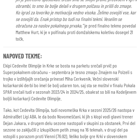
obrambi, to smo še bolje delali v drugem polčasu in prišli do zmage.
Ko igraš za lovoriko je motivacija vedno visoka. Želimo osvojiti vse, kar
se osvojiti da. Enak pristop bo tudi na finalni tekmi. Veselim se
obračuna za naslov pokalnega prvaka,”
je pred finalno tekmo povedal
Matthew Hurt, ki je v polfinalu proti domžalskemu koletivu dosegel 21
točk.
NAPOVED TEKME:
Ekipi Cedevite Olimpije in Krke se bosta na parketu srečali prvič po
Superpokalnem obračunu – septembra je tesno zmago Zmajem na Polzeli s
trojko v izdihljajih srečanja prinesel Miha Cerkvenik. Večni slovenski
košarkarski derbi bo imel še bolj udaren ton, saj sta se moštvi v finalu Pokala
SPAR srečali tudi v sezonah 2023/24 in 2024/25, obakrat so bili na Kodeljevem
boljši košarkarji Cedevite Olimpije.
Tako, kot Cedevita Olimpija, tudi novomeška Krka v sezoni 2025/26 nastopa v
AdmiralBet Ligi ABA, le da bodo Novomeščani, ki jih s klopi vodi glavni trener
Dejan Jakara, v drugem delu sezone nastopali v skupini za obstanek. Prvi del
sezone so zaključili z izkupičkom petih zmag na 16 tekmah, v drugi del pa
vstopili s porazom proti Vienni (76:92). Veliko bolje gre Krki v slovenskem