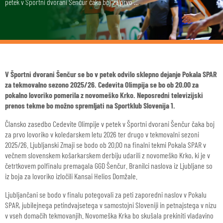
petek v Športni dvorani Šenčur čaka boj za prvo …
V Športni dvorani Šenčur se bo v petek odvilo sklepno dejanje Pokala SPAR
za tekmovalno sezono 2025/26. Cedevita Olimpija se bo ob 20.00 za
pokalno lovoriko pomerila z novomeško Krko. Neposredni televizijski
prenos tekme bo možno spremljati na Sportklub Slovenija 1.
Člansko zasedbo Cedevite Olimpije v petek v Športni dvorani Šenčur čaka boj
za prvo lovoriko v koledarskem letu 2026 ter drugo v tekmovalni sezoni
2025/26. Ljubljanski Zmaji se bodo ob 20.00 na finalni tekmi Pokala SPAR v
večnem slovenskem košarkarskem derbiju udarili z novomeško Krko, ki je v
četrtkovem polfinalu premagala GGD Šenčur. Branilci naslova iz Ljubljane so
iz boja za lovoriko izločili Kansai Helios Domžale.
Ljubljančani se bodo v finalu potegovali za peti zaporedni naslov v Pokalu
SPAR, jubilejnega petindvajsetega v samostojni Sloveniji in petnajstega v nizu
v vseh domačih tekmovanjih.
Novomeška Krka bo skušala prekiniti vladavino