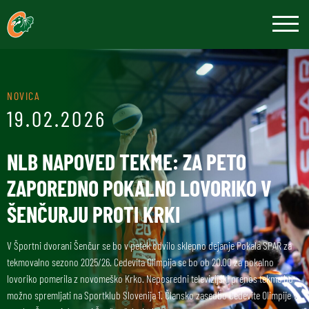
NOVICA
19.02.2026
NLB NAPOVED TEKME: ZA PETO
ZAPOREDNO POKALNO LOVORIKO V
ŠENČURJU PROTI KRKI
V Športni dvorani Šenčur se bo v petek odvilo sklepno dejanje Pokala SPAR za
tekmovalno sezono 2025/26. Cedevita Olimpija se bo ob 20.00 za pokalno
lovoriko pomerila z novomeško Krko. Neposredni televizijski prenos tekme bo
možno spremljati na Sportklub Slovenija 1. Člansko zasedbo Cedevite Olimpije v