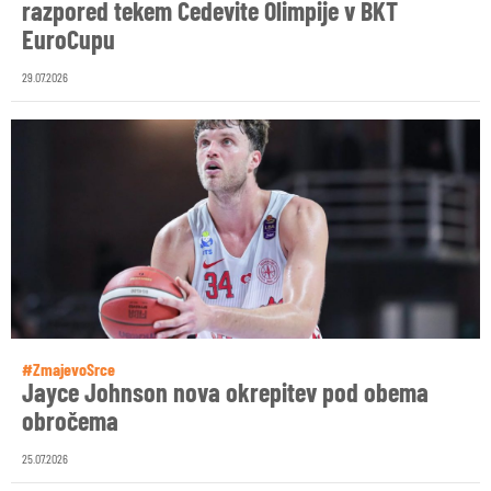
razpored tekem Cedevite Olimpije v BKT
EuroCupu
29.07.2026
#ZmajevoSrce
Jayce Johnson nova okrepitev pod obema
obročema
25.07.2026