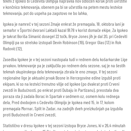
tekmi z Igokeo bi Cedevita Olimpija napravila nov odločen korak proti uvrstitvi
v končnico tekmovanja, obenem pa bi se učvrstila na petem mestu lestvice
tekmovanja, pot do uspeha pa zagotovo ne bo lahka.
Igokea je namreč v tej sezoni Zmaje enkrat že premagala, 18. oktobra lani je
semafor v Športni dvorani Laktaši kazal 91:78 v korist domače ekipe. Za Igokeo
je takrat Boriša Simanić dosegel 22 točk, Bryce Jones jih je dal 20, pri Cedeviti
Olimpiji pa so strelsko izstopali Devin Robinson (19), Gregor Glas (13) in Rok
Radović (12).
Zasedba Igokee je v tej sezoni nastopala tudi v rednem delu košarkarske Lige
prvakov, tekmovanje pa je zaključila po rednem delu sezone, saj je na šestih
tekmah skupinskega dela tekmovanja zbrala le eno zmago. V tej sezoni
regionalne lige je aktualni prvak Bosne in Hercegovine edine izgubil proti
ekipam, ki so na lestvici trenutno višje od Igokee (po dvakrat proti Crveni
zvezdi in Budućnosti, po enkrat proti Dubaju in Partizanu), preostala dva
poraza sta ji zadala Borac in Spartak v sedmem oz. osmem kolu rednega
dela. Pred dvobojem s Cedevito Olimpijo je Igokea med 15. in 17. kolom
premagala Mornar, Split in Zadar, na zadnjih dveh preizkušnjah pa izgubila
proti Budućnosti in Crveni zvezdi.
Statistično v dresu Igokee v tej sezoni izstopa Bryce Jones, ki v 26,4 minutah