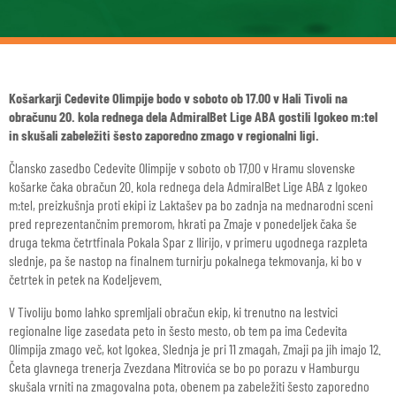
Košarkarji Cedevite Olimpije bodo v soboto ob 17.00 v Hali Tivoli na
obračunu 20. kola rednega dela AdmiralBet Lige ABA gostili Igokeo m:tel
in skušali zabeležiti šesto zaporedno zmago v regionalni ligi.
Člansko zasedbo Cedevite Olimpije v soboto ob 17.00 v Hramu slovenske
košarke čaka obračun 20. kola rednega dela AdmiralBet Lige ABA z Igokeo
m:tel, preizkušnja proti ekipi iz Laktašev pa bo zadnja na mednarodni sceni
pred reprezentančnim premorom, hkrati pa Zmaje v ponedeljek čaka še
druga tekma četrtfinala Pokala Spar z Ilirijo, v primeru ugodnega razpleta
slednje, pa še nastop na finalnem turnirju pokalnega tekmovanja, ki bo v
četrtek in petek na Kodeljevem.
V Tivoliju bomo lahko spremljali obračun ekip, ki trenutno na lestvici
regionalne lige zasedata peto in šesto mesto, ob tem pa ima Cedevita
Olimpija zmago več, kot Igokea. Slednja je pri 11 zmagah, Zmaji pa jih imajo 12.
Četa glavnega trenerja Zvezdana Mitrovića se bo po porazu v Hamburgu
skušala vrniti na zmagovalna pota, obenem pa zabeležiti šesto zaporedno