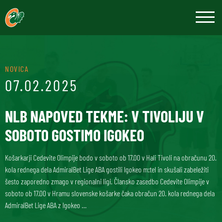
NOVICA
07.02.2025
NLB NAPOVED TEKME: V TIVOLIJU V
SOBOTO GOSTIMO IGOKEO
Košarkarji Cedevite Olimpije bodo v soboto ob 17.00 v Hali Tivoli na obračunu 20.
kola rednega dela AdmiralBet Lige ABA gostili Igokeo m:tel in skušali zabeležiti
šesto zaporedno zmago v regionalni ligi. Člansko zasedbo Cedevite Olimpije v
soboto ob 17.00 v Hramu slovenske košarke čaka obračun 20. kola rednega dela
AdmiralBet Lige ABA z Igokeo …