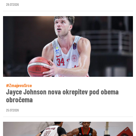
29.07.2026
#ZmajevoSrce
Jayce Johnson nova okrepitev pod obema
obročema
25.07.2026