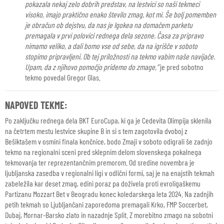
pokazala nekaj zelo dobrih predstav, na lestvici so naši tekmeci
visoko, imajo praktično enako število zmag, kot mi. Še bolj pomemben
je obračun ob dejstvu, da nas je Igokea na domačem parketu
premagala v prvi polovici rednega dela sezone. Časa za pripravo
nimamo veliko, a dali bomo vse od sebe, da na igrišče v soboto
stopimo pripravljeni. Ob tej priložnosti na tekmo vabim naše navijače.
Upam, da z njihovo pomočjo pridemo do zmage,”
je pred sobotno
tekmo povedal Gregor Glas.
NAPOVED TEKME:
Po zaključku rednega dela BKT EuroCupa, ki ga je Cedevita Olimpija sklenila
na četrtem mestu lestvice skupine B in si s tem zagotovila dvoboj z
Bešiktašem v osmini finala končnice, bodo Zmaji v soboto odigrali še zadnjo
tekmo na regionalni sceni pred sklepnim delom slovenskega pokalnega
tekmovanja ter reprezentančnim premorom. Od sredine novembra je
ljubljanska zasedba v regionalni ligi v odlični formi, saj je na enajstih tekmah
zabeležila kar deset zmag, edini poraz pa doživela proti evroligaškemu
Partizanu Mozzart Bet v Beogradu konec koledarskega leta 2024. Na zadnjih
petih tekmah so Ljubljančani zaporedoma premagali Krko, FMP Soccerbet,
Dubaj, Mornar-Barsko zlato in nazadnje Split. Z morebitno zmago na sobotni