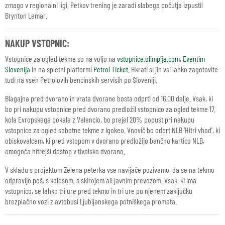
zmago v regionalni ligi. Petkov trening je zaradi slabega počutja izpustil
Brynton Lemar.
NAKUP VSTOPNIC:
Vstopnice za ogled tekme so na voljo na
vstopnice.olimpija.com
,
Eventim
Slovenija
in na spletni platformi
Petrol Ticket
. Hkrati si jih vsi lahko zagotovite
tudi na vseh Petrolovih bencinskih servisih po Sloveniji.
Blagajna pred dvorano in vrata dvorane bosta odprti od 16.00 dalje. Vsak, ki
bo pri nakupu vstopnice pred dvorano predložil vstopnico za ogled tekme 17.
kola Evropskega pokala z Valencio, bo prejel 20% popust pri nakupu
vstopnice za ogled sobotne tekme z Igokeo. Vnovič bo odprt NLB ‘Hitri vhod’, ki
obiskovalcem, ki pred vstopom v dvorano predložijo bančno kartico NLB,
omogoča hitrejši dostop v tivolsko dvorano.
V skladu s projektom Zelena peterka vse navijače pozivamo, da se na tekmo
odpravijo peš, s kolesom, s skirojem ali javnim prevozom. Vsak, ki ima
vstopnico, se lahko tri ure pred tekmo in tri ure po njenem zaključku
brezplačno vozi z avtobusi Ljubljanskega potniškega prometa.