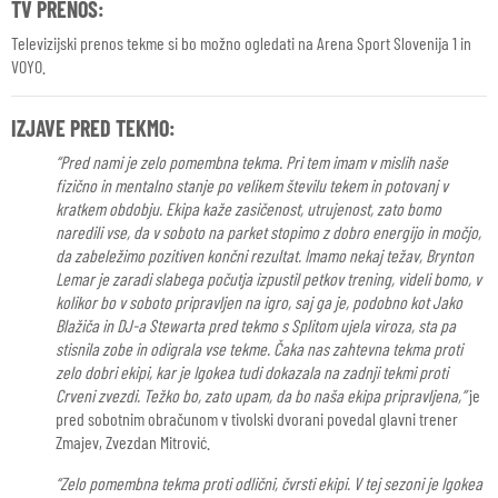
TV PRENOS:
Televizijski prenos tekme si bo možno ogledati na Arena Sport Slovenija 1 in
VOYO.
IZJAVE PRED TEKMO:
“Pred nami je zelo pomembna tekma. Pri tem imam v mislih naše
fizično in mentalno stanje po velikem številu tekem in potovanj v
kratkem obdobju. Ekipa kaže zasičenost, utrujenost, zato bomo
naredili vse, da v soboto na parket stopimo z dobro energijo in močjo,
da zabeležimo pozitiven končni rezultat. Imamo nekaj težav, Brynton
Lemar je zaradi slabega počutja izpustil petkov trening, videli bomo, v
kolikor bo v soboto pripravljen na igro, saj ga je, podobno kot Jako
Blažiča in DJ-a Stewarta pred tekmo s Splitom ujela viroza, sta pa
stisnila zobe in odigrala vse tekme. Čaka nas zahtevna tekma proti
zelo dobri ekipi, kar je Igokea tudi dokazala na zadnji tekmi proti
Crveni zvezdi. Težko bo, zato upam, da bo naša ekipa pripravljena,”
je
pred sobotnim obračunom v tivolski dvorani povedal glavni trener
Zmajev, Zvezdan Mitrović.
“Zelo pomembna tekma proti odlični, čvrsti ekipi. V tej sezoni je Igokea