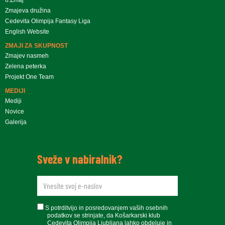
Zmajeva družina
Cedevita Olimpija Fantasy Liga
English Website
ZMAJI ZA SKUPNOST
Zmajev nasmeh
Zelena peterka
Projekt One Team
MEDIJI
Mediji
Novice
Galerija
Sveže v nabiralnik?
newsletteremail
soglasje
S potrditvijo in posredovanjem vaših osebnih
podatkov se strinjate, da Košarkarski klub
Cedevita Olimpija Ljubljana lahko obdeluje in