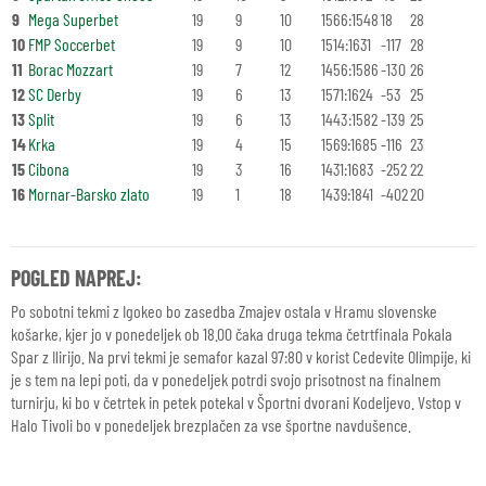
9
Mega Superbet
19
9
10
1566:1548
18
28
10
FMP Soccerbet
19
9
10
1514:1631
-117
28
11
Borac Mozzart
19
7
12
1456:1586
-130
26
12
SC Derby
19
6
13
1571:1624
-53
25
13
Split
19
6
13
1443:1582
-139
25
14
Krka
19
4
15
1569:1685
-116
23
15
Cibona
19
3
16
1431:1683
-252
22
16
Mornar-Barsko zlato
19
1
18
1439:1841
-402
20
POGLED NAPREJ:
Po sobotni tekmi z Igokeo bo zasedba Zmajev ostala v Hramu slovenske
košarke, kjer jo v ponedeljek ob 18.00 čaka druga tekma četrtfinala Pokala
Spar z Ilirijo. Na prvi tekmi je semafor kazal 97:80 v korist Cedevite Olimpije, ki
je s tem na lepi poti, da v ponedeljek potrdi svojo prisotnost na finalnem
turnirju, ki bo v četrtek in petek potekal v Športni dvorani Kodeljevo. Vstop v
Halo Tivoli bo v ponedeljek brezplačen za vse športne navdušence.