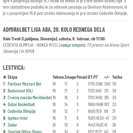
igre v povprečju dosega 15,7 točke na tekmo in je s tem sedmi strelec lige. V
tem statističnem podatku le za odtenek zaostaja za Devinom Robinsonom, ki
je s povprečjem 15,8 peti strelec tekmovanja in prvi strelec Cedevite Olimpije.
ADMIRALBET LIGA ABA, 20. KOLO REDNEGA DELA
Hala Tivoli (Ljubljana, Slovenija), sobota, 8. februar, ob 17.00:
CEDEVITA OLIMPIJA – IGOKEA M:TEL (
nakup vstopnic
; TV prenos na Arena Sport
Slovenija 1 in VOYO
)
LESTVICA:
#
Ekipa
Tekme
Zmage
Porazi
DT:PT
+/-
Točke
1
Partizan Mozzart Bet
19
17
2
1776:1396
380
36
2
Budućnost VOLI
19
17
2
1723:1412
311
36
3
Crvena zvezda Meridianbet
19
16
3
1707:1492
215
35
4
Dubai Basketball
19
14
5
1660:1498
162
33
5
Cedevita Olimpija
19
12
7
1600:1511
89
31
6
Igokea m:tel
19
11
8
1583:1630
-47
30
7
Zadar
19
10
9
1443:1402
41
29
8
Spartak Office Shoes
19
10
9
1612:1572
40
29