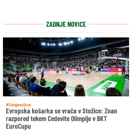
ZADNJE NOVICE
#ZmajevoSrce
Evropska košarka se vrača v Stožice: Znan
razpored tekem Cedevite Olimpije v BKT
EuroCupu