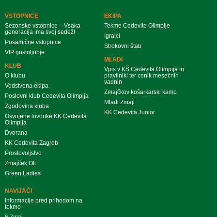
VSTOPNICE
EKIPA
Sezonske vstopnice – Vsaka
Tekme Cedevite Olimpije
generacija ima svoj sedež!
Igralci
Posamične vstopnice
Strokovni štab
VIP gostoljubje
MLADI
KLUB
Vpis v KŠ Cedevita Olimpija in
O klubu
pravilniki ter cenik mesečnih
vadnin
Vodstvena ekipa
Zmajčkov košarkarski kamp
Poslovni klub Cedevita Olimpija
Mladi Zmaji
Zgodovina kluba
KK Cedevita Junior
Osvojene lovorike KK Cedevita
Olimpija
Dvorana
KK Cedevita Zagreb
Prostovoljstvo
Zmajček Oli
Green Ladies
NAVIJAČI
Informacije pred prihodom na
tekmo
6.Zmaj