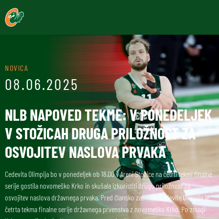
NOVICA
08.06.2025
NLB NAPOVED TEKME: V PONEDELJEK
V STOŽICAH DRUGA PRILOŽNOST ZA
OSVOJITEV NASLOVA PRVAKA
Cedevita Olimpija bo v ponedeljek ob 18.00 v Areni Stožice na četrti tekmi finalne
serije gostila novomeško Krko in skušala izkoristiti drugo priložnost za
osvojitev naslova državnega prvaka. Pred člansko zasedbo Cedevite Olimpije je
četrta tekma finalne serije državnega prvenstva z novomeško Krko. Po zmagi