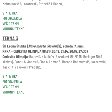
Mahmutovič 2, Lazarevski, Prepelič 1, Daneu.
STATISTIKA
FOTOGALERIJA
VEČ O TEKMI
VRHUNCI TEKME
TEKMA 3
ŠD Leona Štuklja (
Novo mesto, Slovenija
), sobota, 7. junij:
KRKA – CEDEVITA OLIMPIJA 88:81 (20:19, 21:14, 20:15, 27:33)
Cedevita Olimpija
: Radović, Nikolić 14 (5 skokov), Blažič 15, Beringer 10 (9
skokov), Daneu 6, Jones 9, Glas 4, Lemar 6, Morano Mahmutovič, Lazarevski,
Tasić 17 (7 skokov), Prepelič.
STATISTIKA
FOTOGALERIJA
VEČ O TEKMI
VRHUNCI TEKME