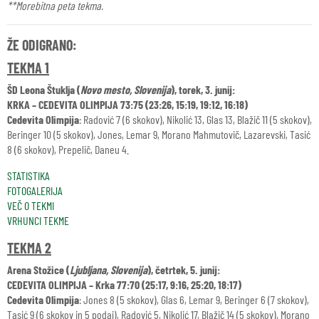
**Morebitna peta tekma.
ŽE ODIGRANO:
TEKMA 1
ŠD Leona Štuklja (
Novo mesto, Slovenija
), torek, 3. junij:
KRKA – CEDEVITA OLIMPIJA 73:75 (23:26, 15:19, 19:12, 16:18)
Cedevita Olimpija
: Radović 7 (6 skokov), Nikolić 13, Glas 13, Blažič 11 (5 skokov),
Beringer 10 (5 skokov), Jones, Lemar 9, Morano Mahmutovič, Lazarevski, Tasić
8 (6 skokov), Prepelič, Daneu 4.
STATISTIKA
FOTOGALERIJA
VEČ O TEKMI
VRHUNCI TEKME
TEKMA 2
Arena Stožice (
Ljubljana, Slovenija
), četrtek, 5. junij:
CEDEVITA OLIMPIJA – Krka 77:70 (25:17, 9:16, 25:20, 18:17)
Cedevita Olimpija
: Jones 8 (5 skokov), Glas 6, Lemar 9, Beringer 6 (7 skokov),
Tasić 9 (6 skokov in 5 podaj), Radović 5, Nikolić 17, Blažič 14 (5 skokov), Morano