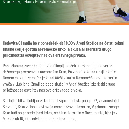
Krke na tretji tekmi v Novem mestu – semafor je …
Cedevita Olimpija bo v ponedeljek ob 18.00 v Areni Stožice na četrti tekmi
finalne serije gostila novomeško Krko in skušala izkoristiti drugo
priložnost za osvojitev naslova državnega prvaka.
Pred člansko zasedbo Cedevite Olimpije je četrta tekma finalne serije
državnega prvenstva z novomeško Krko. Po zmagi Krke na tretji tekmi v
Novem mestu – semafor je kazal 88:81 v korist Novomeščanov – se serija
vrača v Ljubljano, Zmaji pa bodo skušali v Areni Stožice izkoristiti drugo
priložnost za osvojitev naslova državnega prvaka.
Slednji bi bil za ljubljanski klub peti zaporedni, skupno pa 22. v samostojni
Sloveniji. Krka v finalu lovi svojo osmo državno lovoriko. V primeru zmage
Krke tudi na ponedeljkovi tekmi, se bi serija vrnila v Novo mesto, kjer je v
četrtek ob 18.00 predvidena peta tekma finala.