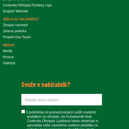
Cedevita Olimpija Fantasy Liga
English Website
ZMAJI ZA SKUPNOST
Zmajev nasmeh
Zelena peterka
Projekt One Team
MEDIJI
Mediji
Novice
Galerija
Sveže v nabiralnik?
newsletteremail
soglasje
S potrditvijo in posredovanjem vaših osebnih
podatkov se strinjate, da Košarkarski klub
Cedevita Olimpija Ljubljana lahko obdeluje in
uporablja vaše navedene osebne podatke za