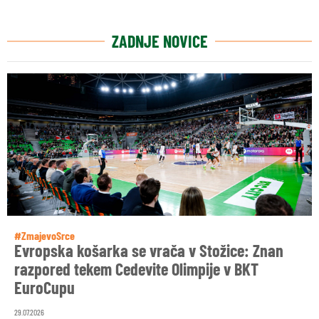
ZADNJE NOVICE
#ZmajevoSrce
Evropska košarka se vrača v Stožice: Znan
razpored tekem Cedevite Olimpije v BKT
EuroCupu
29.07.2026