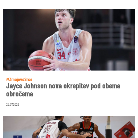
#ZmajevoSrce
Jayce Johnson nova okrepitev pod obema
obročema
25.07.2026