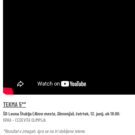
TEKMA 5**
ŠD Leona Štuklja (
Novo mesto, Slovenija
), četrtek, 12. junij, ob 18.00:
KRKA – CEDEVITA OLIMPIJA
*Rezultat v zmagah. Igra se na tri dobljene tekme.