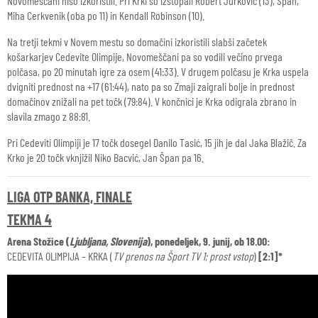
Novomeščani niso izkoristili. Pri Krki so izstopali Robert Jurković (13), Špan,
Miha Cerkvenik (oba po 11) in Kendall Robinson (10).
Na tretji tekmi v Novem mestu so domačini izkoristili slabši začetek
košarkarjev Cedevite Olimpije, Novomeščani pa so vodili večino prvega
polčasa, po 20 minutah igre za osem (41:33). V drugem polčasu je Krka uspela
dvigniti prednost na +17 (61:44), nato pa so Zmaji zaigrali bolje in prednost
domačinov znižali na pet točk (79:84). V končnici je Krka odigrala zbrano in
slavila zmago z 88:81.
Pri Cedeviti Olimpiji je 17 točk dosegel Danilo Tasić, 15 jih je dal Jaka Blažič. Za
Krko je 20 točk vknjižil Niko Bacvić, Jan Špan pa 16.
LIGA OTP BANKA, FINALE
TEKMA 4
Arena Stožice (
Ljubljana, Slovenija
), ponedeljek, 9. junij, ob 18.00:
CEDEVITA OLIMPIJA – KRKA (
TV prenos na Šport TV 1; prost vstop
)
[2:1]*