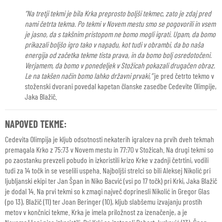
“Na tretji tekmi je bila Krka preprosto boljši tekmec, zato je zdaj pred
nami četrta tekma. Po tekmi v Novem mestu smo se pogovorili in vsem
je jasno, da s takšnim pristopom ne bomo mogli igrati. Upam, da bomo
prikazali boljšo igro tako v napadu, kot tudi v obrambi, da bo naša
energija od začetka tekme tista prava, in da bomo bolj osredotočeni.
Verjamem, da bomo v ponedeljek v Stožicah pokazali drugačen obraz.
Le na takšen način bomo lahko državni prvaki,”
je pred četrto tekmo v
stoženski dvorani povedal kapetan članske zasedbe Cedevite Olimpije,
Jaka Blažič.
NAPOVED TEKME:
Cedevita Olimpija je kljub odsotnosti nekaterih igralcev na prvih dveh tekmah
premagala Krko z 75:73 v Novem mestu in 77:70 v Stožicah. Na drugi tekmi so
po zaostanku prevzeli pobudo in izkoristili krizo Krke v zadnji četrtini, vodili
tudi za 14 točk in se veselili uspeha. Najboljši strelci so bili Aleksej Nikolić pri
ljubljanski ekipi ter Jan Špan in Niko Bacvić (vsi po 17 točk) pri Krki, Jaka Blažič
je dodal 14. Na prvi tekmi so k zmagi največ doprinesli Nikolić in Gregor Glas
(po 13), Blažič (11) ter Joan Beringer (10), kljub slabšemu izvajanju prostih
metov v končnici tekme. Krka je imela priložnost za izenačenje, a je