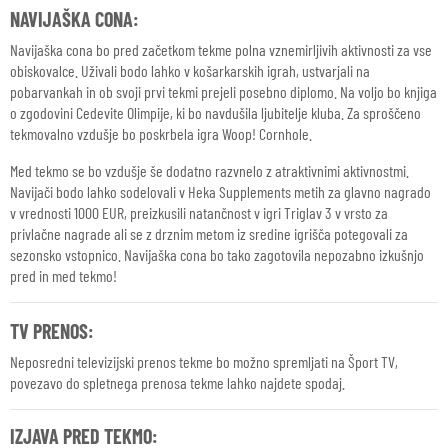
NAVIJAŠKA CONA:
Navijaška cona bo pred začetkom tekme polna vznemirljivih aktivnosti za vse
obiskovalce. Uživali bodo lahko v košarkarskih igrah, ustvarjali na
pobarvankah in ob svoji prvi tekmi prejeli posebno diplomo. Na voljo bo knjiga
o zgodovini Cedevite Olimpije, ki bo navdušila ljubitelje kluba. Za sproščeno
tekmovalno vzdušje bo poskrbela igra Woop! Cornhole.
Med tekmo se bo vzdušje še dodatno razvnelo z atraktivnimi aktivnostmi.
Navijači bodo lahko sodelovali v Heka Supplements metih za glavno nagrado
v vrednosti 1000 EUR, preizkusili natančnost v igri Triglav 3 v vrsto za
privlačne nagrade ali se z drznim metom iz sredine igrišča potegovali za
sezonsko vstopnico. Navijaška cona bo tako zagotovila nepozabno izkušnjo
pred in med tekmo!
TV PRENOS:
Neposredni televizijski prenos tekme bo možno spremljati na Šport TV,
povezavo do spletnega prenosa tekme lahko najdete spodaj.
IZJAVA PRED TEKMO: