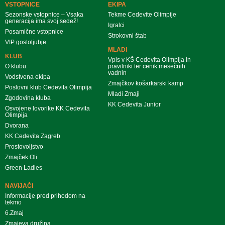
VSTOPNICE
EKIPA
Sezonske vstopnice – Vsaka
Tekme Cedevite Olimpije
generacija ima svoj sedež!
Igralci
Posamične vstopnice
Strokovni štab
VIP gostoljubje
MLADI
KLUB
Vpis v KŠ Cedevita Olimpija in
O klubu
pravilniki ter cenik mesečnih
vadnin
Vodstvena ekipa
Zmajčkov košarkarski kamp
Poslovni klub Cedevita Olimpija
Mladi Zmaji
Zgodovina kluba
KK Cedevita Junior
Osvojene lovorike KK Cedevita
Olimpija
Dvorana
KK Cedevita Zagreb
Prostovoljstvo
Zmajček Oli
Green Ladies
NAVIJAČI
Informacije pred prihodom na
tekmo
6.Zmaj
Zmajeva družina