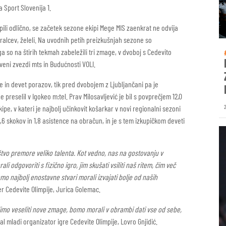
 Sport Slovenija 1.
pili odlično, se začetek sezone ekipi Mege MIS zaenkrat ne odvija
 igralcev, želeli. Na uvodnih petih preizkušnjah sezone so
a so na štirih tekmah zabeležili tri zmage, v dvoboj s Cedevito
veni zvezdi mts in Budućnosti VOLI.
 in devet porazov, tik pred dvobojem z Ljubljančani pa je
e preselil v Igokeo m:tel. Prav Milosavljević je bil s povprečjem 12,0
ipe, v kateri je najbolj učinkovit košarkar v novi regionalni sezoni
5,6 skokov in 1,8 asistence na obračun, in je s tem izkupičkom deveti
oštvo premore veliko talenta. Kot vedno, nas na gostovanju v
dgovoriti s fizično igro, jim skušati vsiliti naš ritem, čim več
omo najbolj enostavne stvari morali izvajati bolje od naših
 Cedevite Olimpije, Jurica Golemac.
elimo veseliti nove zmage, bomo morali v obrambi dati vse od sebe,
 mladi organizator igre Cedevite Olimpije, Lovro Gnjidić.