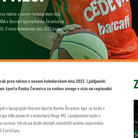
 prvo tekmo v novem koledarskem letu
 ABA v Dvorani športa Ranko Žeravica za
MIS. V novo koledarsko leto 2023 bodo
grali prvo tekmo v novem koledarskem letu 2023. Ljubljanski
ani športa Ranko Žeravica za sedmo zmago v nizu na regionalni
pili v beograjski Dvorani športa Ranka Žeravice, kjer se bodo v
ige ABA pomerili s košarkarji Mege MIS. Ljubljančani bodo z
ela sezone, hkrati pa bodo skušali zabeležiti sedmo zaporedno
YS EuroCupu.