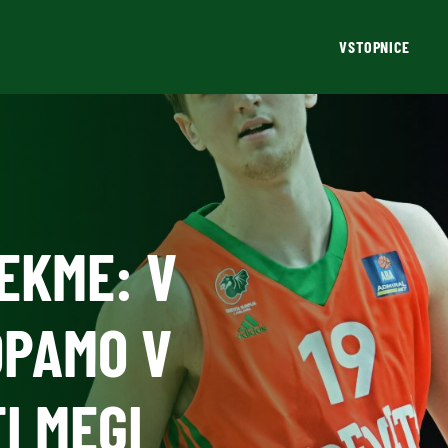
VSTOPNICE
EKME: V
OPAMO V
I MEGI