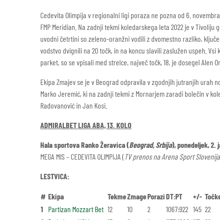
Cedevita Olimpija v regionalni ligi poraza ne pozna od 6. novembra,
FMP Meridian. Na zadnji tekmi koledarskega leta 2022 je v Tivoliju g
uvodni četrtini so zeleno-oranžni vodili z dvomestno razliko, ključe
vodstvo dvignili na 20 točk, in na koncu slavili zaslužen uspeh. Vsi 
parket, so se vpisali med strelce, največ točk, 18, je dosegel Alen O
Ekipa Zmajev se je v Beograd odpravila v zgodnjih jutranjih urah n
Marko Jeremić, ki na zadnji tekmi z Mornarjem zaradi bolečin v kolen
Radovanović in Jan Kosi.
ADMIRALBET LIGA ABA, 13. KOLO
Hala sportova Ranko Žeravica (
Beograd, Srbija
), ponedeljek, 2. 
MEGA MIS – CEDEVITA OLIMPIJA (
TV prenos na Arena Sport Slovenija
LESTVICA:
#
Ekipa
Tekme
Zmage
Porazi
DT:PT
+/-
Točk
1
Partizan Mozzart Bet
12
10
2
1067:922
145
22