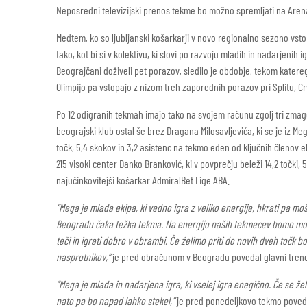
Neposredni televizijski prenos tekme bo možno spremljati na Arena
Medtem, ko so ljubljanski košarkarji v novo regionalno sezono vsto
tako, kot bi si v kolektivu, ki slovi po razvoju mladih in nadarjenih
Beograjčani doživeli pet porazov, sledilo je obdobje, tekom katereg
Olimpijo pa vstopajo z nizom treh zaporednih porazov pri Splitu, Cr
Po 12 odigranih tekmah imajo tako na svojem računu zgolj tri zmage
beograjski klub ostal še brez Dragana Milosavljevića, ki se je iz Meg
točk, 5,4 skokov in 3,2 asistenc na tekmo eden od ključnih členov ek
215 visoki center Danko Branković, ki v povprečju beleži 14,2 točki, 
najučinkovitejši košarkar AdmiralBet Lige ABA.
“Mega je mlada ekipa, ki vedno igra z veliko energije, hkrati pa m
Beogradu čaka težka tekma. Na energijo naših tekmecev bomo morali o
teči in igrati dobro v obrambi. Če želimo priti do novih dveh točk b
nasprotnikov,”
je pred obračunom v Beogradu povedal glavni trener
“Mega je mlada in nadarjena igra, ki vselej igra enegično. Če se ž
nato pa bo napad lahko stekel,”
je pred ponedeljkovo tekmo povedal