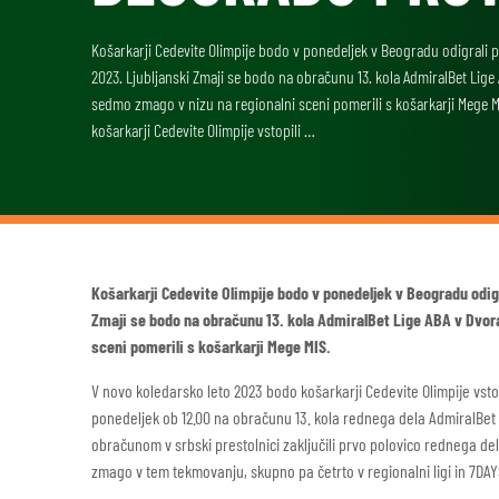
Košarkarji Cedevite Olimpije bodo v ponedeljek v Beogradu odigrali
2023. Ljubljanski Zmaji se bodo na obračunu 13. kola AdmiralBet Lige
sedmo zmago v nizu na regionalni sceni pomerili s košarkarji Mege 
košarkarji Cedevite Olimpije vstopili …
Košarkarji Cedevite Olimpije bodo v ponedeljek v Beogradu odi
Zmaji se bodo na obračunu 13. kola AdmiralBet Lige ABA v Dvor
sceni pomerili s košarkarji Mege MIS.
V novo koledarsko leto 2023 bodo košarkarji Cedevite Olimpije vsto
ponedeljek ob 12.00 na obračunu 13. kola rednega dela AdmiralBet L
obračunom v srbski prestolnici zaključili prvo polovico rednega d
zmago v tem tekmovanju, skupno pa četrto v regionalni ligi in 7DA