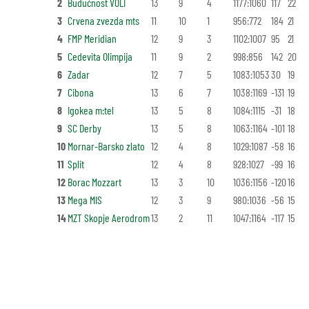
2
Budućnost VOLI
13
9
4
1177:1060
117
22
3
Crvena zvezda mts
11
10
1
956:772
184
21
4
FMP Meridian
12
9
3
1102:1007
95
21
5
Cedevita Olimpija
11
9
2
998:856
142
20
6
Zadar
12
7
5
1083:1053
30
19
7
Cibona
13
6
7
1038:1169
-131
19
8
Igokea m:tel
13
5
8
1084:1115
-31
18
9
SC Derby
13
5
8
1063:1164
-101
18
10
Mornar-Barsko zlato
12
4
8
1029:1087
-58
16
11
Split
12
4
8
928:1027
-99
16
12
Borac Mozzart
13
3
10
1036:1156
-120
16
13
Mega MIS
12
3
9
980:1036
-56
15
14
MZT Skopje Aerodrom
13
2
11
1047:1164
-117
15