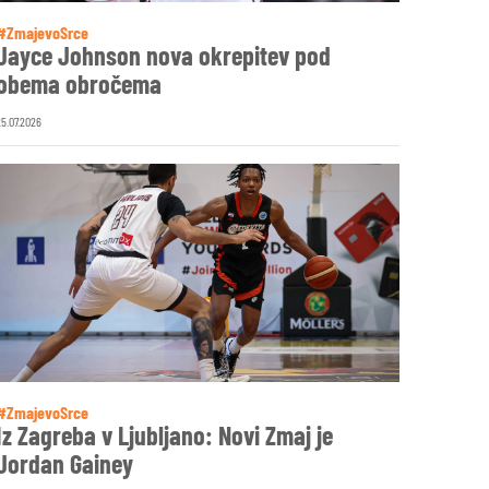
#ZmajevoSrce
Jayce Johnson nova okrepitev pod
obema obročema
25.07.2026
#ZmajevoSrce
Iz Zagreba v Ljubljano: Novi Zmaj je
Jordan Gainey