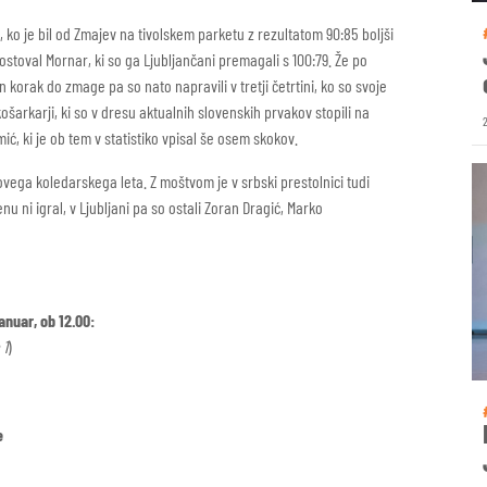
 ko je bil od Zmajev na tivolskem parketu z rezultatom 90:85 boljši
ostoval Mornar, ki so ga Ljubljančani premagali s 100:79. Že po
n korak do zmage pa so nato napravili v tretji četrtini, ko so svoje
košarkarji, ki so v dresu aktualnih slovenskih prvakov stopili na
mić, ki je ob tem v statistiko vpisal še osem skokov.
ovega koledarskega leta. Z moštvom je v srbski prestolnici tudi
u ni igral, v Ljubljani pa so ostali Zoran Dragić, Marko
januar, ob 12.00:
 1
)
e