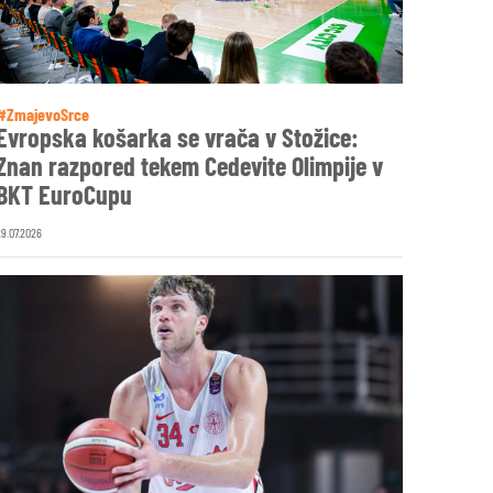
#ZmajevoSrce
Evropska košarka se vrača v Stožice:
Znan razpored tekem Cedevite Olimpije v
BKT EuroCupu
29.07.2026