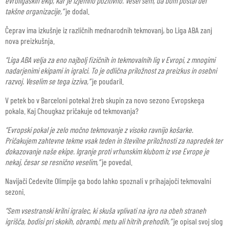
evroligaških ekip, kar je izjemno pozitivno. Vesel sem, da bom postal del
takšne organizacije,”
je dodal.
Čeprav ima izkušnje iz različnih mednarodnih tekmovanj, bo Liga ABA zanj
nova preizkušnja.
“Liga ABA velja za eno najbolj fizičnih in tekmovalnih lig v Evropi, z mnogimi
nadarjenimi ekipami in igralci. To je odlična priložnost za preizkus in osebni
razvoj. Veselim se tega izziva,”
je poudaril.
V petek bo v Barceloni potekal žreb skupin za novo sezono Evropskega
pokala. Kaj Chougkaz pričakuje od tekmovanja?
“Evropski pokal je zelo močno tekmovanje z visoko ravnijo košarke.
Pričakujem zahtevne tekme vsak teden in številne priložnosti za napredek ter
dokazovanje naše ekipe. Igranje proti vrhunskim klubom iz vse Evrope je
nekaj, česar se resnično veselim,”
je povedal.
Navijači Cedevite Olimpije ga bodo lahko spoznali v prihajajoči tekmovalni
sezoni.
“Sem vsestranski krilni igralec, ki skuša vplivati na igro na obeh straneh
igrišča, bodisi pri skokih, obrambi, metu ali hitrih prehodih,”
je opisal svoj slog