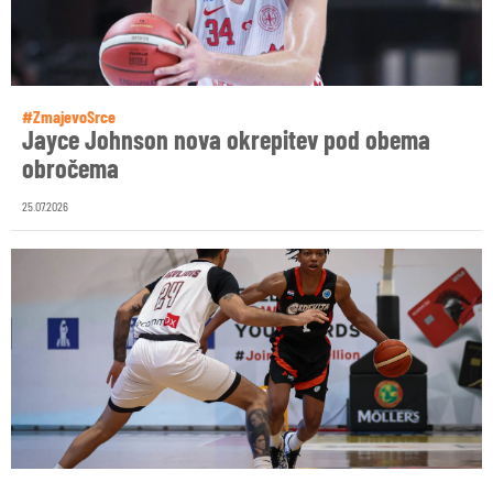
#ZmajevoSrce
Jayce Johnson nova okrepitev pod obema
obročema
25.07.2026