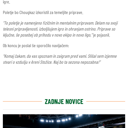
igre.
Poletje bo Chougkaz izkoristil za temeljite priprave.
“To poletje je namenjeno fizičnim in mentalnim pripravam. Delam na svoji
telesni pripravljenosti, izboljšujem igro in ohranjam ostrino. Priprave so
ključne, še posebej ob prihodu v novo ekipo in novo ligo,”
je pojasnil.
Ob koncu je poslal še sporočilo navijačem:
“Komaj čakam, da vas spoznam in zaigram pred vami. Slišal sem izjemne
stvari o vzdušju v Areni Stožice. Naj bo ta sezona nepozabna!”
ZADNJE NOVICE