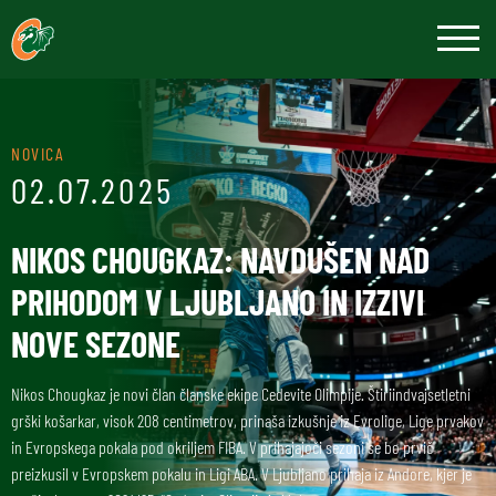
NOVICA
02.07.2025
NIKOS CHOUGKAZ: NAVDUŠEN NAD
PRIHODOM V LJUBLJANO IN IZZIVI
NOVE SEZONE
Nikos Chougkaz je novi član članske ekipe Cedevite Olimpije. Štiriindvajsetletni
grški košarkar, visok 208 centimetrov, prinaša izkušnje iz Evrolige, Lige prvakov
in Evropskega pokala pod okriljem FIBA. V prihajajoči sezoni se bo prvič
preizkusil v Evropskem pokalu in Ligi ABA. V Ljubljano prihaja iz Andore, kjer je