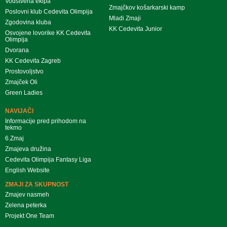
Vodstvena ekipa
Zmajčkov košarkarski kamp
Poslovni klub Cedevita Olimpija
Mladi Zmaji
Zgodovina kluba
KK Cedevita Junior
Osvojene lovorike KK Cedevita
Olimpija
Dvorana
KK Cedevita Zagreb
Prostovoljstvo
Zmajček Oli
Green Ladies
NAVIJAČI
Informacije pred prihodom na
tekmo
6.Zmaj
Zmajeva družina
Cedevita Olimpija Fantasy Liga
English Website
ZMAJI ZA SKUPNOST
Zmajev nasmeh
Zelena peterka
Projekt One Team