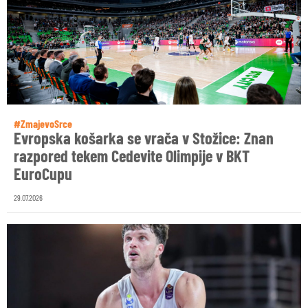
#ZmajevoSrce
Evropska košarka se vrača v Stožice: Znan
razpored tekem Cedevite Olimpije v BKT
EuroCupu
29.07.2026