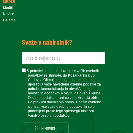
MEDIJI
Mediji
Novice
Galerija
Sveže v nabiralnik?
newsletteremail
soglasje
S potrditvijo in posredovanjem vaših osebnih
podatkov se strinjate, da Košarkarski klub
Cedevita Olimpija Ljubljana lahko obdeluje in
uporablja vaše navedene osebne podatke za
potrebe komuniciranja in obveščanja glede
novosti in dogodkov v okviru delovanja kluba.
Osebne podatke hranimo v elektronski obliki.
Po preklicu dovoljenja bomo iz naših evidenc
izbrisali vse vaše osebne podatke, ki so bili
pridobljeni preko tega spletnega obrazca.
Varstvo osebnih podatkov