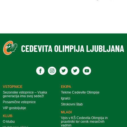
VSTOPNICE
EKIPA
Sezonske vstopnice – Vsaka
Tekme Cedevite Olimpije
generacija ima svoj sedež!
Igralci
Posamične vstopnice
Strokovni štab
VIP gostoljubje
MLADI
KLUB
Vpis v KŠ Cedevita Olimpija in
O klubu
pravilniki ter cenik mesečnih
vadnin