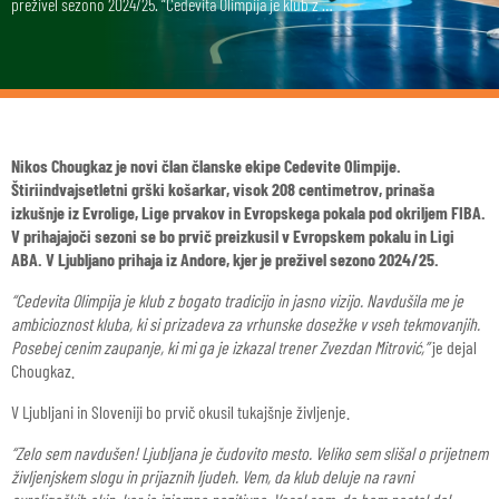
preživel sezono 2024/25. “Cedevita Olimpija je klub z …
Nikos Chougkaz je novi član članske ekipe Cedevite Olimpije.
Štiriindvajsetletni grški košarkar, visok 208 centimetrov, prinaša
izkušnje iz Evrolige, Lige prvakov in Evropskega pokala pod okriljem FIBA.
V prihajajoči sezoni se bo prvič preizkusil v Evropskem pokalu in Ligi
ABA. V Ljubljano prihaja iz Andore, kjer je preživel sezono 2024/25.
“Cedevita Olimpija je klub z bogato tradicijo in jasno vizijo. Navdušila me je
ambicioznost kluba, ki si prizadeva za vrhunske dosežke v vseh tekmovanjih.
Posebej cenim zaupanje, ki mi ga je izkazal trener Zvezdan Mitrović,”
je dejal
Chougkaz.
V Ljubljani in Sloveniji bo prvič okusil tukajšnje življenje.
“Zelo sem navdušen! Ljubljana je čudovito mesto. Veliko sem slišal o prijetnem
življenjskem slogu in prijaznih ljudeh. Vem, da klub deluje na ravni