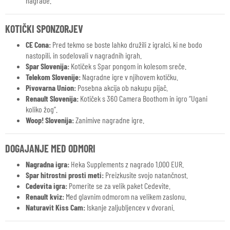
nagrade.
KOTIČKI SPONZORJEV
CE Cona:
Pred tekmo se boste lahko družili z igralci, ki ne bodo
nastopili, in sodelovali v nagradnih igrah.
Spar Slovenija:
Kotiček s Spar pongom in kolesom sreče.
Telekom Slovenije:
Nagradne igre v njihovem kotičku.
Pivovarna Union:
Posebna akcija ob nakupu pijač.
Renault Slovenija:
Kotiček s 360 Camera Boothom in igro “Ugani
koliko žog”.
Woop! Slovenija:
Zanimive nagradne igre.
DOGAJANJE MED ODMORI
Nagradna igra:
Heka Supplements z nagrado 1.000 EUR.
Spar hitrostni prosti meti:
Preizkusite svojo natančnost.
Cedevita igra:
Pomerite se za velik paket Cedevite.
Renault kviz:
Med glavnim odmorom na velikem zaslonu.
Naturavit Kiss Cam:
Iskanje zaljubljencev v dvorani.