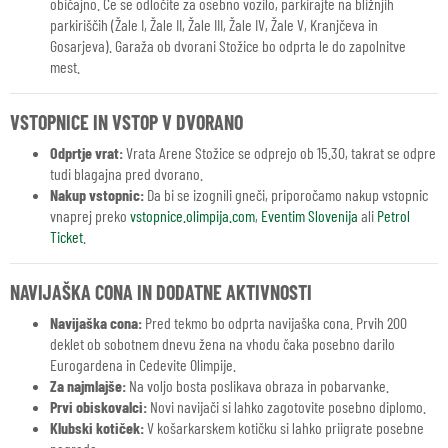
običajno. Če se odločite za osebno vozilo, parkirajte na bližnjih
parkiriščih (Žale I, Žale II, Žale III, Žale IV, Žale V, Kranjčeva in
Gosarjeva). Garaža ob dvorani Stožice bo odprta le do zapolnitve
mest.
VSTOPNICE IN VSTOP V DVORANO
Odprtje vrat:
Vrata Arene Stožice se odprejo ob 15.30, takrat se odpre
tudi blagajna pred dvorano.
Nakup vstopnic:
Da bi se izognili gneči, priporočamo nakup vstopnic
vnaprej preko
vstopnice.olimpija.com
,
Eventim Slovenija
ali
Petrol
Ticket
.
NAVIJAŠKA CONA IN DODATNE AKTIVNOSTI
Navijaška cona:
Pred tekmo bo odprta navijaška cona. Prvih 200
deklet ob sobotnem dnevu žena na vhodu čaka posebno darilo
Eurogardena in Cedevite Olimpije.
Za najmlajše:
Na voljo bosta poslikava obraza in pobarvanke.
Prvi obiskovalci:
Novi navijači si lahko zagotovite posebno diplomo.
Klubski kotiček:
V košarkarskem kotičku si lahko priigrate posebne