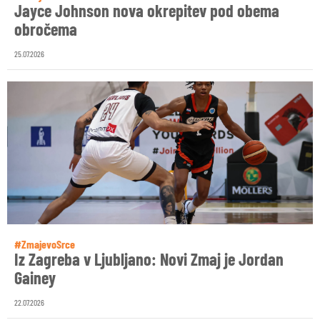
Jayce Johnson nova okrepitev pod obema
obročema
25.07.2026
#ZmajevoSrce
Iz Zagreba v Ljubljano: Novi Zmaj je Jordan
Gainey
22.07.2026