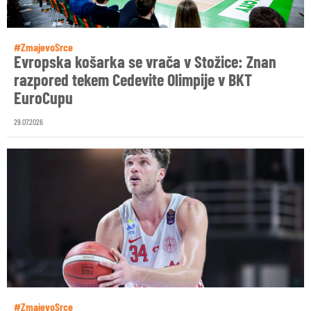
#ZmajevoSrce
Evropska košarka se vrača v Stožice: Znan
razpored tekem Cedevite Olimpije v BKT
EuroCupu
29.07.2026
#ZmajevoSrce