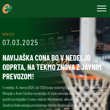
NOVICA
07.03.2025
NAVIJAŠKA CONA BO V NEDELJO
ODPRTA, NA TEKMO ZNOVA Z JAVNIM
PREVOZOM!
V nedeljo, 6. marca 2025, ob 17.00 bodo košarkarji članske zasedbe Cedevite
Olimpije v Areni Stožice na derbiju 21. kola rednega dela AdmiralBet Lige ABA
gostili evroligaško Crveno zvezdo Meridianbet, aktualne prvake regionalne lige.
Zaradi pričakovanega povečanega števila obiskovalcev vsem priporočamo, da