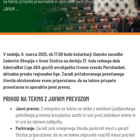
na tekmo prispete pravočasno in uporabite javni prevoz. PRIHOD NA TEKMO Z
JAVNIM …
V nedeljo, 6. marca 2025, ob 17.00 bodo košarkarji članske zasedbe
Cedevite Olimpije v Areni Stožice na derbiju 21. kola rednega dela
AdmiralBet Lige ABA gostili evroligaško Crveno zvezdo Meridianbet,
aktualne prvake regionalne lige. Zaradi pričakovanega povečanega
števila obiskovalcev vsem priporočamo, da na tekmo prispete
pravočasno in uporabite javni prevoz.
PRIHOD NA TEKMO Z JAVNIM PREVOZOM
Javni prevoz:
Z vstopnico za tekmo se lahko z avtobusi Ljubljanskega
potniškega prometa brezplačno vozite tri ure pred začetkom tekme in
tri ure po njenem zaključku.
Parkiranje:
Zaradi zelo omejenega števila parkirnih mest v garaži
Stožice priporočamo, da se na tekmo odpravite vsaj 60 minut prej kot