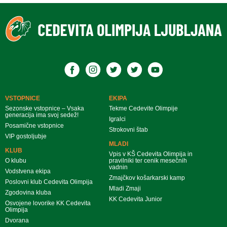
VSTOPNICE
EKIPA
Sezonske vstopnice – Vsaka
Tekme Cedevite Olimpije
generacija ima svoj sedež!
Igralci
Posamične vstopnice
Strokovni štab
VIP gostoljubje
MLADI
KLUB
Vpis v KŠ Cedevita Olimpija in
O klubu
pravilniki ter cenik mesečnih
vadnin
Vodstvena ekipa
Zmajčkov košarkarski kamp
Poslovni klub Cedevita Olimpija
Mladi Zmaji
Zgodovina kluba
KK Cedevita Junior
Osvojene lovorike KK Cedevita
Olimpija
Dvorana