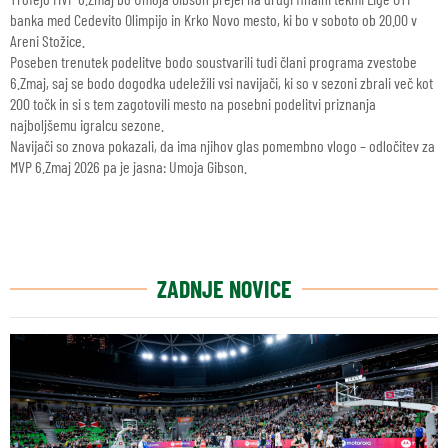
banka med Cedevito Olimpijo in Krko Novo mesto, ki bo v soboto ob 20.00 v
Areni Stožice.
Poseben trenutek podelitve bodo soustvarili tudi člani programa zvestobe
6.Zmaj, saj se bodo dogodka udeležili vsi navijači, ki so v sezoni zbrali več kot
200 točk in si s tem zagotovili mesto na posebni podelitvi priznanja
najboljšemu igralcu sezone.
Navijači so znova pokazali, da ima njihov glas pomembno vlogo – odločitev za
MVP 6.Zmaj 2026 pa je jasna: Umoja Gibson.
ZADNJE NOVICE