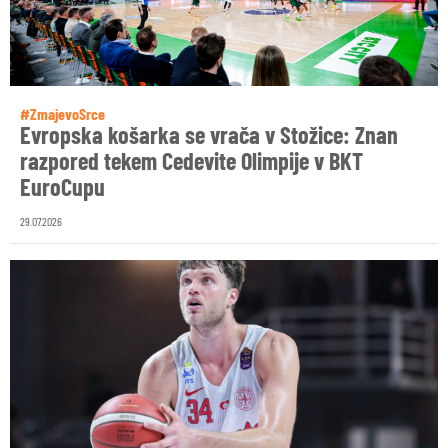
#ZmajevoSrce
Evropska košarka se vrača v Stožice: Znan
razpored tekem Cedevite Olimpije v BKT
EuroCupu
29.07.2026