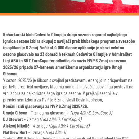
Košarkarski klub Cedevita Olimpija drugo sezono zapored najboljšega
igralca sezone izbira skupaj z navijači prek klubskega programa zvestobe
in aplikacije 6.Zmaj. Več kot 4.000 članov aplikacije je skozi celotno
sezono glasovalo na 23 domačih tekmah Cedevite Olimpije v AdmiralBet
Ligi ABA in BKT EuroCupu ter odločilo, da naziv MVP 6.Zmaj za sezono
2025/26 pripada 27-letnemu ameriškemu organizatorju igre Umoji
Gibsonu.
V sezoni 2025/26 je Gibson s svojimi predstavami, energijo in prispevkom na
parketu prepričal navijače, ki so mu namenili največ glasov in ga postavili na
vrh izbora za najkoristnejšega igralca sezone. V prejšnji sezoni je v
premiernem izboru za MVP-ja 6.Zmaj slavil Devin Robinson.
Končni izidi glasovanja za MVP 6.Zmaj 2025/26.
Umoja Gibson
– 11 zmag na glasovanjih
(Liga ABA: 8, EuroCup: 3)
DJ Stewart
– 7 zmag
(Liga ABA: 3, EuroCup: 4)
Aleksej Nikolić
– 4 zmage
(Liga ABA: 1, EuroCup: 3)
Matthew Hurt
– 1 zmaga
(Liga ABA: 1)
Trofejo MVP 6.Zmaj bo Umoja Gibson prejel na drugi finalni tekmi Lige OTP