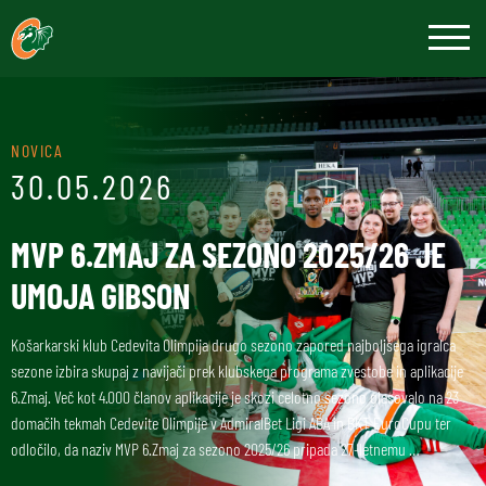
NOVICA
30.05.2026
MVP 6.ZMAJ ZA SEZONO 2025/26 JE
UMOJA GIBSON
Košarkarski klub Cedevita Olimpija drugo sezono zapored najboljšega igralca
sezone izbira skupaj z navijači prek klubskega programa zvestobe in aplikacije
6.Zmaj. Več kot 4.000 članov aplikacije je skozi celotno sezono glasovalo na 23
domačih tekmah Cedevite Olimpije v AdmiralBet Ligi ABA in BKT EuroCupu ter
odločilo, da naziv MVP 6.Zmaj za sezono 2025/26 pripada 27-letnemu …