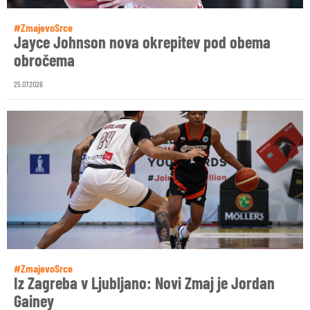
#ZmajevoSrce
Jayce Johnson nova okrepitev pod obema
obročema
25.07.2026
#ZmajevoSrce
Iz Zagreba v Ljubljano: Novi Zmaj je Jordan
Gainey