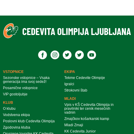
VSTOPNICE
EKIPA
Sezonske vstopnice – Vsaka
Tekme Cedevite Olimpije
generacija ima svoj sedež!
Igralci
Posamične vstopnice
Strokovni štab
VIP gostoljubje
MLADI
KLUB
Vpis v KŠ Cedevita Olimpija in
O klubu
pravilniki ter cenik mesečnih
vadnin
Vodstvena ekipa
Zmajčkov košarkarski kamp
Poslovni klub Cedevita Olimpija
Mladi Zmaji
Zgodovina kluba
KK Cedevita Junior
Osvojene lovorike KK Cedevita