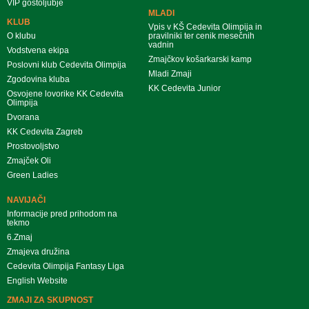
VIP gostoljubje
MLADI
KLUB
Vpis v KŠ Cedevita Olimpija in
O klubu
pravilniki ter cenik mesečnih
vadnin
Vodstvena ekipa
Zmajčkov košarkarski kamp
Poslovni klub Cedevita Olimpija
Mladi Zmaji
Zgodovina kluba
KK Cedevita Junior
Osvojene lovorike KK Cedevita
Olimpija
Dvorana
KK Cedevita Zagreb
Prostovoljstvo
Zmajček Oli
Green Ladies
NAVIJAČI
Informacije pred prihodom na
tekmo
6.Zmaj
Zmajeva družina
Cedevita Olimpija Fantasy Liga
English Website
ZMAJI ZA SKUPNOST