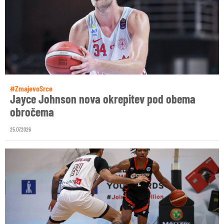
#ZmajevoSrce
Jayce Johnson nova okrepitev pod obema
obročema
25.07.2026