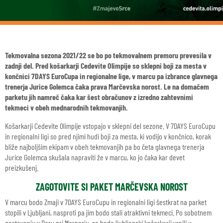
Tekmovalna sezona 2021/22 se bo po tekmovalnem premoru prevesila v
zadnji del. Pred košarkarji Cedevite Olimpije so sklepni boji za mesta v
končnici 7DAYS EuroCupa in regionalne lige, v marcu pa izbrance glavnega
trenerja Jurice Golemca čaka prava Marčevska norost. Le na domačem
parketu jih namreč čaka kar šest obračunov z izredno zahtevnimi
tekmeci v obeh mednarodnih tekmovanjih.
Košarkarji Cedevite Olimpije vstopajo v sklepni del sezone. V 7DAYS EuroCupu
in regionalni ligi so pred njimi hudi boji za mesta, ki vodijo v končnico, korak
bliže najboljšim ekipam v obeh tekmovanjih pa bo četa glavnega trenerja
Jurice Golemca skušala napraviti že v marcu, ko jo čaka kar devet
preizkušenj.
ZAGOTOVITE SI PAKET MARČEVSKA NOROST
V marcu bodo Zmaji v 7DAYS EuroCupu in regionalni ligi šestkrat na parket
stopili v Ljubljani, nasproti pa jim bodo stali atraktivni tekmeci. Po sobotnem
gostovanju v Baru pri Mornarju, se bodo ljubljanski košarkarji vrnili v