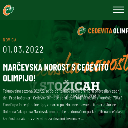
NOVICA
01.03.2022
MARČEVSKA NOROST S CEDEVITO
OLIMPIJO!
Tekmovalna sezona 2021/22 se bo po tekmovalnem premoru prevesila v zadnji
del. Pred košarkarji Cedevite Olimpije so sklepni boji za mesta v končnici 7DAYS
EuroCupa in regionalne lige, v marcu pa izbrance glavnega trenerja Jurice
Golemca čaka prava Marčevska norost. Le na domačem parketu jih namreč čaka
kar šest obračunov z izredno zahtevnimi tekmeci v …