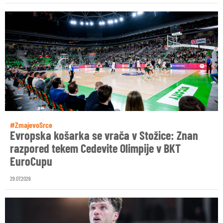
#ZmajevoSrce
Evropska košarka se vrača v Stožice: Znan
razpored tekem Cedevite Olimpije v BKT
EuroCupu
29.07.2026