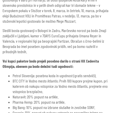
slovensko prestolnico in v petih dneh odigrali kar tri domače tekme – v
Evropskem pokalu v Stožice v torek, 8. marca, in četrtek, 10. marca, prihajata
ekipi Budućnost VOLI in Promitheas Patras, v nedeljo, 13. marca, pa bo v
stoženski lepotici gostovalo še moštvo Mege Mozzart.
Sledili bosta gostovanji v Bologni in Zadru, Marčevsko norost pa bodo Zmaji
zaključili v Ljubljani, kamor v 7DAYS EuroCupu prihajata Umana Reyer in
Valencia, v regionalni ligi pa beograjski Partizan. Obračun s črno-belimi iz
Beograda bo imel poseben zgodovinski pridih, več pa bomo razkrili v
prihodnjih tednih.
Vsi kupci paketov bodo prejeli posebno darilo s strani KK Cedevita
Olimpija, obenem pa bodo deležni tudi ugodnosti:
Petrol Slovenija: posebna koda in ugodnost (gratis sendviči).
BTC CITY in Vodno mesto Atlantis: Prvih 100 kupcev prejme kupon, pri
katerem ob nakupu vstopnice za Vodno mesto Atlantis, prejmete eno
vstopnico brezplačno.
Naturavit: 20% popust na artikle.
Pharma Hemp: 20% popust na artikle.
Big Bang: 10% popust na izbrane slušalke in zvočnike SONY.
Gorenje: 10% popust ob nakupu vstopnic za posamične tekme na