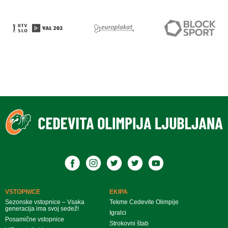
VSTOPNICE
EKIPA
Sezonske vstopnice – Vsaka
Tekme Cedevite Olimpije
generacija ima svoj sedež!
Igralci
Posamične vstopnice
Strokovni štab