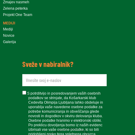
Zmajev nasmeh
Zelena peterka
Projekt One Team
MEDIJI
Mediji
Novice
Galerija
Sveže v nabiralnik?
newsletteremail
soglasje
S potrditvijo in posredovanjem vaših osebnih
podatkov se strinjate, da Košarkarski klub
Cedevita Olimpija Ljubljana lahko obdeluje in
uporablja vaše navedene osebne podatke za
potrebe komuniciranja in obveščanja glede
novosti in dogodkov v okviru delovanja kluba.
Osebne podatke hranimo v elektronski obliki.
Po preklicu dovoljenja bomo iz naših evidenc
izbrisali vse vaše osebne podatke, ki so bili
pridobljeni preko tega spletnega obrazca.