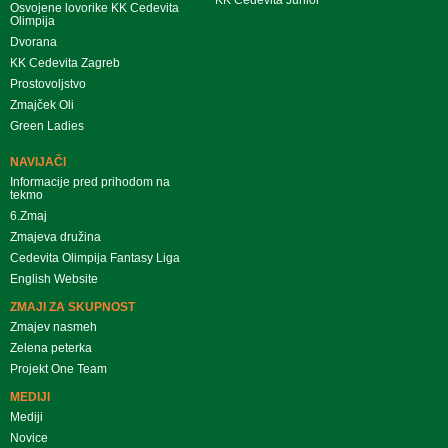
Osvojene lovorike KK Cedevita
Olimpija
Dvorana
KK Cedevita Zagreb
Prostovoljstvo
Zmajček Oli
Green Ladies
NAVIJAČI
Informacije pred prihodom na
tekmo
6.Zmaj
Zmajeva družina
Cedevita Olimpija Fantasy Liga
English Website
ZMAJI ZA SKUPNOST
Zmajev nasmeh
Zelena peterka
Projekt One Team
MEDIJI
Mediji
Novice