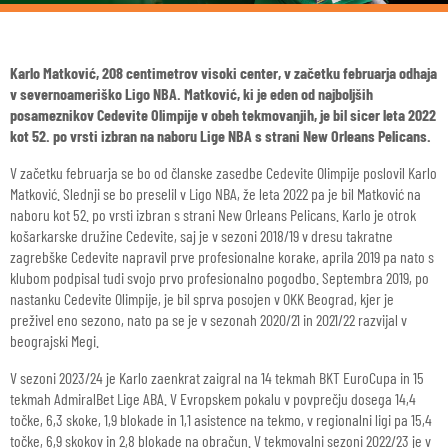
Karlo Matković, 208 centimetrov visoki center, v začetku februarja odhaja
v severnoameriško Ligo NBA. Matković, ki je eden od najboljših
posameznikov Cedevite Olimpije v obeh tekmovanjih, je bil sicer leta 2022
kot 52. po vrsti izbran na naboru Lige NBA s strani New Orleans Pelicans.
V začetku februarja se bo od članske zasedbe Cedevite Olimpije poslovil Karlo
Matković. Slednji se bo preselil v Ligo NBA, že leta 2022 pa je bil Matković na
naboru kot 52. po vrsti izbran s strani New Orleans Pelicans. Karlo je otrok
košarkarske družine Cedevite, saj je v sezoni 2018/19 v dresu takratne
zagrebške Cedevite napravil prve profesionalne korake, aprila 2019 pa nato s
klubom podpisal tudi svojo prvo profesionalno pogodbo. Septembra 2019, po
nastanku Cedevite Olimpije, je bil sprva posojen v OKK Beograd, kjer je
preživel eno sezono, nato pa se je v sezonah 2020/21 in 2021/22 razvijal v
beograjski Megi.
V sezoni 2023/24 je Karlo zaenkrat zaigral na 14 tekmah BKT EuroCupa in 15
tekmah AdmiralBet Lige ABA. V Evropskem pokalu v povprečju dosega 14,4
točke, 6,3 skoke, 1,9 blokade in 1,1 asistence na tekmo, v regionalni ligi pa 15,4
točke, 6,9 skokov in 2,8 blokade na obračun. V tekmovalni sezoni 2022/23 je v