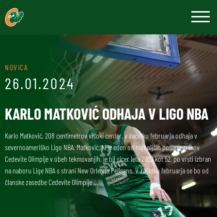
NOVICA
26.01.2024
KARLO MATKOVIĆ ODHAJA V LIGO NBA
Karlo Matković, 208 centimetrov visoki center, v začetku februarja odhaja v
severnoameriško Ligo NBA. Matković, ki je eden od najboljših posameznikov
Cedevite Olimpije v obeh tekmovanjih, je bil sicer leta 2022 kot 52. po vrsti izbran
na naboru Lige NBA s strani New Orleans Pelicans. V začetku februarja se bo od
članske zasedbe Cedevite Olimpije …