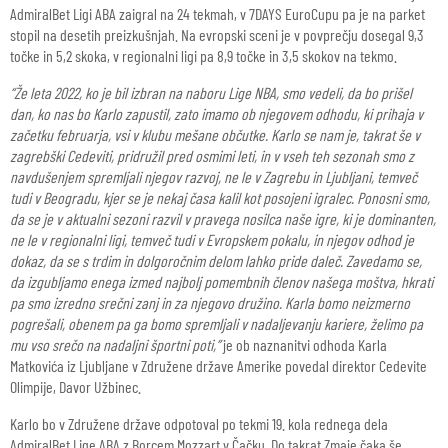
AdmiralBet Ligi ABA zaigral na 24 tekmah, v 7DAYS EuroCupu pa je na parket
stopil na desetih preizkušnjah. Na evropski sceni je v povprečju dosegal 9,3
točke in 5,2 skoka, v regionalni ligi pa 8,9 točke in 3,5 skokov na tekmo.
“Že leta 2022, ko je bil izbran na naboru Lige NBA, smo vedeli, da bo prišel
dan, ko nas bo Karlo zapustil, zato imamo ob njegovem odhodu, ki prihaja v
začetku februarja, vsi v klubu mešane občutke. Karlo se nam je, takrat še v
zagrebški Cedeviti, pridružil pred osmimi leti, in v vseh teh sezonah smo z
navdušenjem spremljali njegov razvoj, ne le v Zagrebu in Ljubljani, temveč
tudi v Beogradu, kjer se je nekaj časa kalil kot posojeni igralec. Ponosni smo,
da se je v aktualni sezoni razvil v pravega nosilca naše igre, ki je dominanten,
ne le v regionalni ligi, temveč tudi v Evropskem pokalu, in njegov odhod je
dokaz, da se s trdim in dolgoročnim delom lahko pride daleč. Zavedamo se,
da izgubljamo enega izmed najbolj pomembnih členov našega moštva, hkrati
pa smo izredno srečni zanj in za njegovo družino. Karla bomo neizmerno
pogrešali, obenem pa ga bomo spremljali v nadaljevanju kariere, želimo pa
mu vso srečo na nadaljni športni poti,”
je ob naznanitvi odhoda Karla
Matkovića iz Ljubljane v Združene države Amerike povedal direktor Cedevite
Olimpije, Davor Užbinec.
Karlo bo v Združene države odpotoval po tekmi 19. kola rednega dela
AdmiralBet Lige ABA z Borcem Mozzart v Čačku. Do takrat Zmaje čaka še