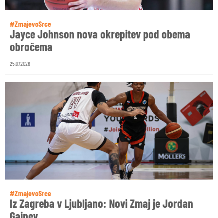
#ZmajevoSrce
Jayce Johnson nova okrepitev pod obema
obročema
25.07.2026
#ZmajevoSrce
Iz Zagreba v Ljubljano: Novi Zmaj je Jordan
Gainey