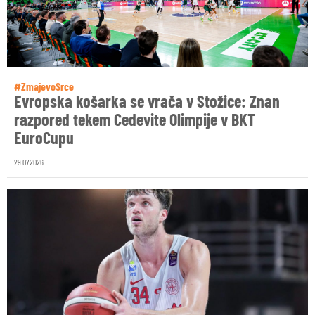
#ZmajevoSrce
Evropska košarka se vrača v Stožice: Znan
razpored tekem Cedevite Olimpije v BKT
EuroCupu
29.07.2026