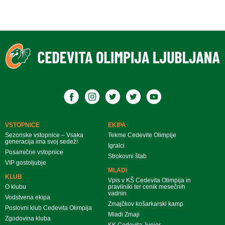
VSTOPNICE
EKIPA
Sezonske vstopnice – Vsaka
Tekme Cedevite Olimpije
generacija ima svoj sedež!
Igralci
Posamične vstopnice
Strokovni štab
VIP gostoljubje
MLADI
KLUB
Vpis v KŠ Cedevita Olimpija in
O klubu
pravilniki ter cenik mesečnih
vadnin
Vodstvena ekipa
Zmajčkov košarkarski kamp
Poslovni klub Cedevita Olimpija
Mladi Zmaji
Zgodovina kluba
KK Cedevita Junior