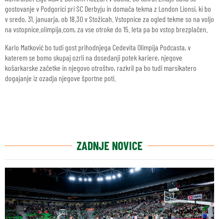
gostovanje v Podgorici pri SC Derbyju in domača tekma z London Lionsi, ki bo
v sredo, 31. januarja, ob 18.30 v Stožicah. Vstopnice za ogled tekme so na voljo
na vstopnice.olimpija.com, za vse otroke do 15. leta pa bo vstop brezplačen.
Karlo Matković bo tudi gost prihodnjega Cedevita Olimpija Podcasta, v
katerem se bomo skupaj ozrli na dosedanji potek kariere, njegove
košarkarske začetke in njegovo otroštvo, razkril pa bo tudi marsikatero
dogajanje iz ozadja njegove športne poti.
ZADNJE NOVICE