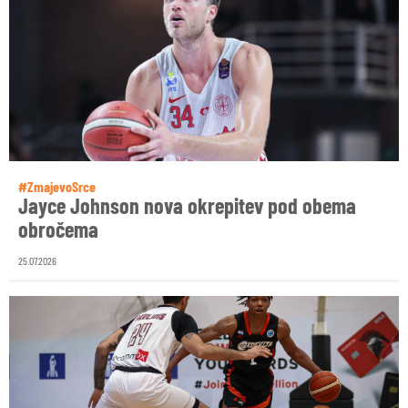
#ZmajevoSrce
Jayce Johnson nova okrepitev pod obema
obročema
25.07.2026