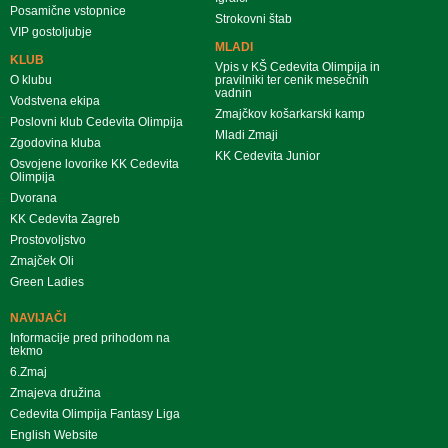
Posamične vstopnice
Strokovni štab
VIP gostoljubje
MLADI
KLUB
Vpis v KŠ Cedevita Olimpija in
O klubu
pravilniki ter cenik mesečnih
vadnin
Vodstvena ekipa
Zmajčkov košarkarski kamp
Poslovni klub Cedevita Olimpija
Mladi Zmaji
Zgodovina kluba
KK Cedevita Junior
Osvojene lovorike KK Cedevita
Olimpija
Dvorana
KK Cedevita Zagreb
Prostovoljstvo
Zmajček Oli
Green Ladies
NAVIJAČI
Informacije pred prihodom na
tekmo
6.Zmaj
Zmajeva družina
Cedevita Olimpija Fantasy Liga
English Website