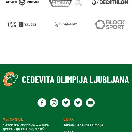
VSTOPNICE
EKIPA
Sezonske vstopnice – Vsaka
Tekme Cedevite Olimpije
generacija ima svoj sedež!
Igralci