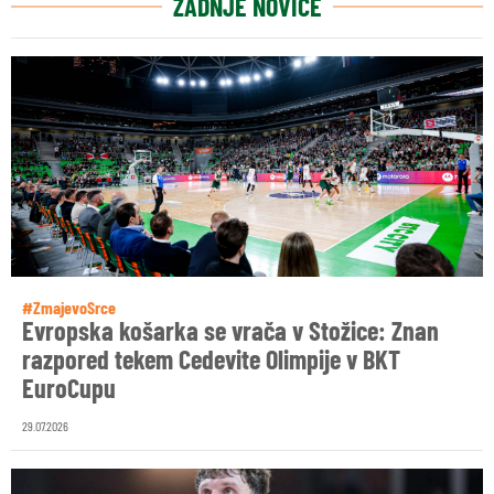
ZADNJE NOVICE
#ZmajevoSrce
Evropska košarka se vrača v Stožice: Znan
razpored tekem Cedevite Olimpije v BKT
EuroCupu
29.07.2026