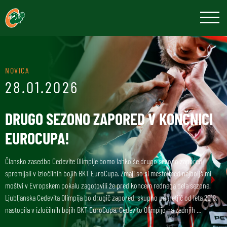
NOVICA
28.01.2026
DRUGO SEZONO ZAPORED V KONČNICI
EUROCUPA!
Člansko zasedbo Cedevite Olimpije bomo lahko še drugo sezono zapored
spremljali v izločilnih bojih BKT EuroCupa. Zmaji so si mesto med najboljšimi
moštvi v Evropskem pokalu zagotovili že pred koncem rednega dela sezone.
Ljubljanska Cedevita Olimpija bo drugič zapored, skupno pa tretjič od leta 2019,
nastopila v izločilnih bojih BKT EuroCupa. Cedevito Olimpijo na zadnjih …