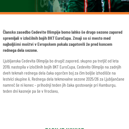
Člansko zasedbo Cedevite Olimpije bomo lahko še drugo sezono zapored
spremljali v izločilnih bojih BKT EuroCupa. Zmaji so si mesto med
najboljšimi moštvi v Evropskem pokalu zagotovili že pred koncem
rednega dela sezone.
Ljubljanska Cedevita Olimpija bo drugič zapored, skupno pa tretjič od leta
2019, nastopila v izločilnih bojih BKT EuroCupa. Cedevito Olimpijo na zadnjih
dveh tekmah rednega dela čaka ogorčen boj za čim boljše izhodišče na
lestvici skupine A. Rednega dela tekmovalne sezone 2025/26 za Ljubljančane
namreč še ni konec – prihodnji teden jih čaka gostovanje pri Hamburgu,
teden dni kasneje pa še v Vroclavu.