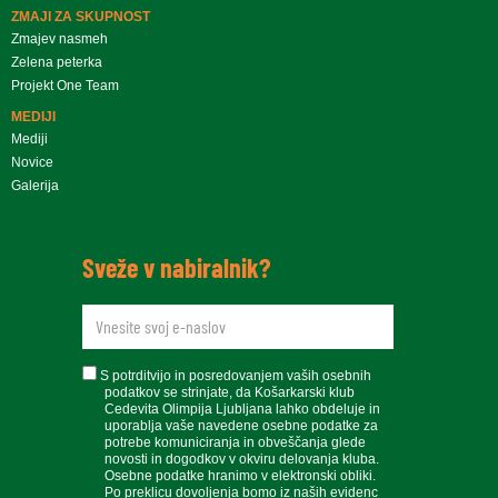
ZMAJI ZA SKUPNOST
Zmajev nasmeh
Zelena peterka
Projekt One Team
MEDIJI
Mediji
Novice
Galerija
Sveže v nabiralnik?
newsletteremail
soglasje
S potrditvijo in posredovanjem vaših osebnih
podatkov se strinjate, da Košarkarski klub
Cedevita Olimpija Ljubljana lahko obdeluje in
uporablja vaše navedene osebne podatke za
potrebe komuniciranja in obveščanja glede
novosti in dogodkov v okviru delovanja kluba.
Osebne podatke hranimo v elektronski obliki.
Po preklicu dovoljenja bomo iz naših evidenc