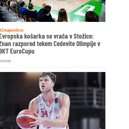
#ZmajevoSrce
Evropska košarka se vrača v Stožice:
Znan razpored tekem Cedevite Olimpije v
BKT EuroCupu
29.07.2026