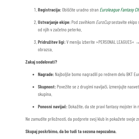
Registracija:
Obiščite uradno stran
Euroleague Fantasy Ch
Ustvarjanje ekipe:
Pod zavihkom
EuroCup
sestavite ekipo s
od njih v začetno peterko.
Pridružitev ligi:
V meniju izberite »PERSONAL LEAGUES« → »
obrazca.
Zakaj sodelovati?
Nagrade:
Najboljše bomo nagradili po rednem delu BKT Euro
Skupnost:
Povežite se z drugimi navijači, izmenjujte nasve
skupina.
Ponosni navijač:
Dokažite, da ste pravi fantasy mojster in n
Ne zamudite priložnosti, da podprete svoj klub in pokažete svoje z
Skupaj poskrbimo, da bo tudi ta sezona nepozabna.