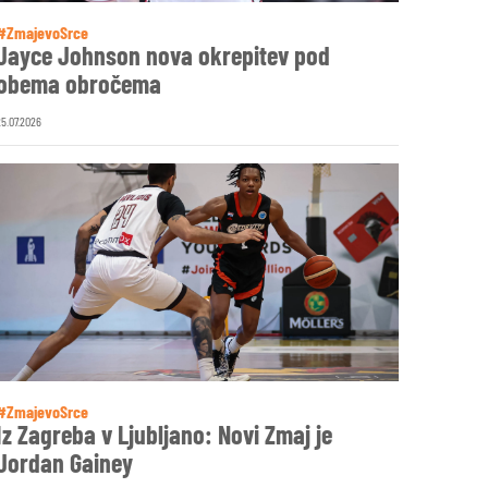
#ZmajevoSrce
Jayce Johnson nova okrepitev pod
obema obročema
25.07.2026
#ZmajevoSrce
Iz Zagreba v Ljubljano: Novi Zmaj je
Jordan Gainey