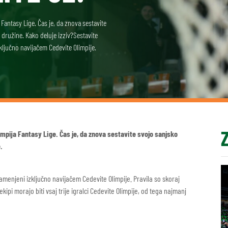
antasy Lige. Čas je, da znova sestavite
e družine. Kako deluje izziv?Sestavite
ključno navijačem Cedevite Olimpije.
mpija Fantasy Lige. Čas je, da znova sestavite svojo sanjsko
.
amenjeni izključno navijačem Cedevite Olimpije. Pravila so skoraj
kipi morajo biti vsaj trije igralci Cedevite Olimpije, od tega najmanj