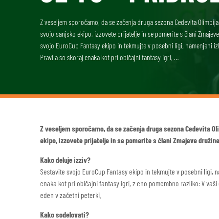
Z veseljem sporočamo, da se začenja druga sezona Cedevita Olimpija F
svojo sanjsko ekipo, izzovete prijatelje in se pomerite s člani Zmajev
svojo EuroCup Fantasy ekipo in tekmujte v posebni ligi, namenjeni iz
Pravila so skoraj enaka kot pri običajni fantasy igri, …
Z veseljem sporočamo, da se začenja druga sezona Cedevita Oli
ekipo, izzovete prijatelje in se pomerite s člani Zmajeve družine
Kako deluje izziv?
Sestavite svojo EuroCup Fantasy ekipo in tekmujte v posebni ligi, n
enaka kot pri običajni fantasy igri, z eno pomembno razliko: V vaši e
eden v začetni peterki.
Kako sodelovati?