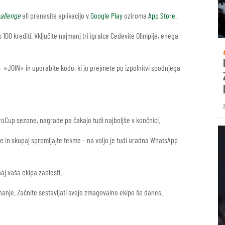
allenge
ali prenesite aplikacijo v
Google Play
oziroma
App Store
.
 100 krediti. Vključite najmanj tri igralce Cedevite Olimpije, enega
JOIN« in uporabite kodo, ki jo prejmete po izpolnitvi spodnjega
Cup sezone, nagrade pa čakajo tudi najboljše v končnici.
te in skupaj spremljajte tekme – na voljo je tudi uradna WhatsApp
aj vaša ekipa zablesti.
nanje. Začnite sestavljati svojo zmagovalno ekipo še danes.