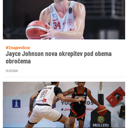
#ZmajevoSrce
Jayce Johnson nova okrepitev pod obema
obročema
25.07.2026