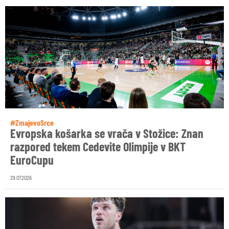
#ZmajevoSrce
Evropska košarka se vrača v Stožice: Znan
razpored tekem Cedevite Olimpije v BKT
EuroCupu
29.07.2026