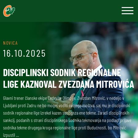
NOVICA
16.10.2025
DISCIPLINSKI SODNIK REGIONALNE
LIGE KAZNOVAL ZVEZDANA MITROVIĆA
Glavni trener članske ekipe Cedevite Olimpije, Zvezdan Mitrović, v nedeljo v
Ljubljani proti Zadru ne bo mogel voditi svojega moštva, saj mu je disciplinski
sodnik regionalne lige izrekel kazen suspenza ene tekme. Zaradi disciplinskih
sankcij, podanih s strani disciplinskega sodnika tekmovanja na podlagi prijave
sodnika tekme drugega kroga regionalne lige proti Budućnosti, bo Mitrović
izpustil …