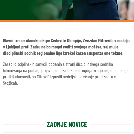
Glavni trener članske ekipe Cedevite Olimpije, Zvezdan Mitrović, v nedeljo
v Ljubljani proti Zadru ne bo mogel voditi svojega moštva, saj mu je
disciplinski sodnik regionalne lige izrekel kazen suspenza ene tekme.
Zaradi disciplinskih sankcij, podanih s strani disciplinskega sodnika
tekmovanja na podlagi prijave sodnika tekme drugega kroga regionalne lige
proti Budućnosti, bo Mitrović izpustil nedeljsko srečanje proti Zadru v
Stožicah.
ZADNJE NOVICE