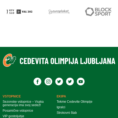
VSTOPNICE
EKIPA
Sezonske vstopnice – Vsaka
Tekme Cedevite Olimpije
generacija ima svoj sedež!
Igralci
Posamične vstopnice
Strokovni štab
VIP gostoljubje