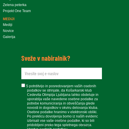
Zelena peterka
Projekt One Team
MEDIJI
Mediji
Novice
Galerija
Sveže v nabiralnik?
newsletteremail
soglasje
S potrditvijo in posredovanjem vaših osebnih
podatkov se strinjate, da Košarkarski klub
Cedevita Olimpija Ljubljana lahko obdeluje in
uporablja vaše navedene osebne podatke za
potrebe komuniciranja in obveščanja glede
novosti in dogodkov v okviru delovanja kluba.
Osebne podatke hranimo v elektronski obliki.
Po preklicu dovoljenja bomo iz naših evidenc
izbrisali vse vaše osebne podatke, ki so bili
pridobljeni preko tega spletnega obrazca.