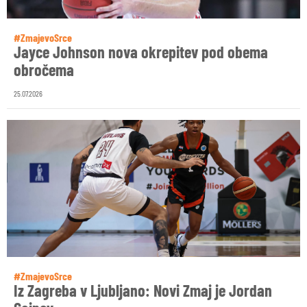
#ZmajevoSrce
Jayce Johnson nova okrepitev pod obema
obročema
25.07.2026
#ZmajevoSrce
Iz Zagreba v Ljubljano: Novi Zmaj je Jordan