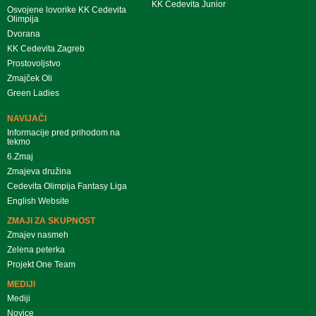
KK Cedevita Junior
Osvojene lovorike KK Cedevita
Olimpija
Dvorana
KK Cedevita Zagreb
Prostovoljstvo
Zmajček Oli
Green Ladies
NAVIJAČI
Informacije pred prihodom na
tekmo
6.Zmaj
Zmajeva družina
Cedevita Olimpija Fantasy Liga
English Website
ZMAJI ZA SKUPNOST
Zmajev nasmeh
Zelena peterka
Projekt One Team
MEDIJI
Mediji
Novice