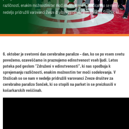
različnosti, enakim možnostim ter moči sodelovanja. V Stožicah so se nam v
nedeljo pridružili varovanci Zveze društev za cerebralno paralizo Sonček, ki …
6. oktober je svetovni dan cerebralne paralize – dan, ko se po vsem svetu
povežemo, ozaveščamo in praznujemo edinstvenost vseh ljudi. Letos
poteka pod geslom “Združeni v edinstvenosti”, ki nas spodbuja k
sprejemanju različnosti, enakim možnostim ter moči sodelovanja. V
Stožicah so se nam v nedeljo pridružili varovanci Zveze društev za
cerebralno paralizo Sonček, ki so stopili na parket in se preizkusili v
košarkarskih veščinah.