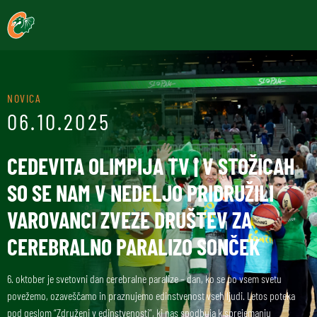
NOVICA
06.10.2025
CEDEVITA OLIMPIJA TV | V STOŽICAH
SO SE NAM V NEDELJO PRIDRUŽILI
VAROVANCI ZVEZE DRUŠTEV ZA
CEREBRALNO PARALIZO SONČEK
6. oktober je svetovni dan cerebralne paralize – dan, ko se po vsem svetu
povežemo, ozaveščamo in praznujemo edinstvenost vseh ljudi. Letos poteka
pod geslom “Združeni v edinstvenosti”, ki nas spodbuja k sprejemanju