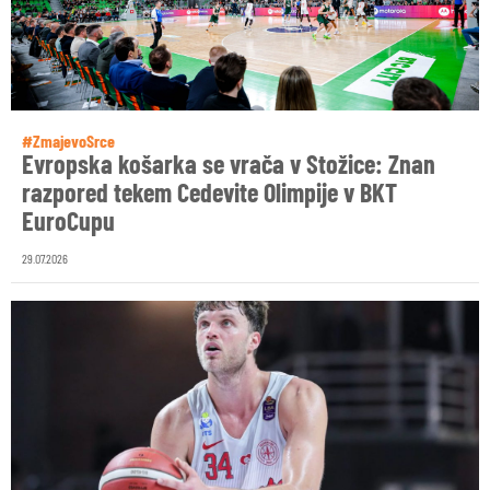
#ZmajevoSrce
Evropska košarka se vrača v Stožice: Znan
razpored tekem Cedevite Olimpije v BKT
EuroCupu
29.07.2026