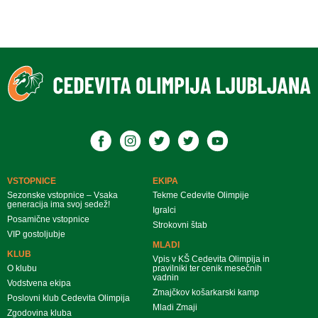
VSTOPNICE
EKIPA
Sezonske vstopnice – Vsaka
Tekme Cedevite Olimpije
generacija ima svoj sedež!
Igralci
Posamične vstopnice
Strokovni štab
VIP gostoljubje
MLADI
KLUB
Vpis v KŠ Cedevita Olimpija in
O klubu
pravilniki ter cenik mesečnih
vadnin
Vodstvena ekipa
Zmajčkov košarkarski kamp
Poslovni klub Cedevita Olimpija
Mladi Zmaji
Zgodovina kluba