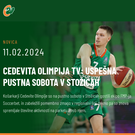
NOVICA
11.02.2024
CEDEVITA OLIMPIJA TV: USPEŠNA
PUSTNA SOBOTA V STOŽICAH
Košarkarji Cedevite Olimpije so na pustno soboto v Stožicah gostili ekipo FMP-ja
Soccerbet, in zabeležili pomembno zmago v regionalni ligi, tekmo pa so znova
spremljale številne aktivnosti na parketu in ob njem.