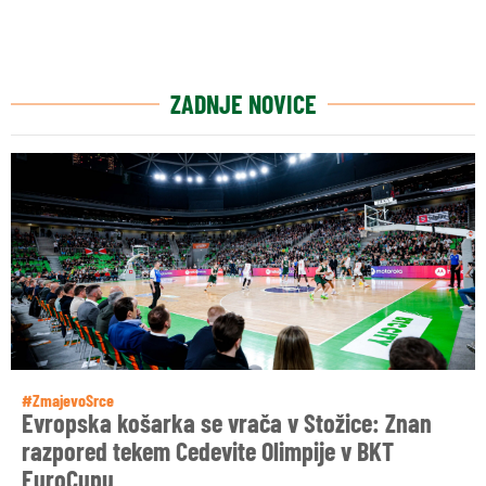
ZADNJE NOVICE
#ZmajevoSrce
Evropska košarka se vrača v Stožice: Znan
razpored tekem Cedevite Olimpije v BKT
EuroCupu