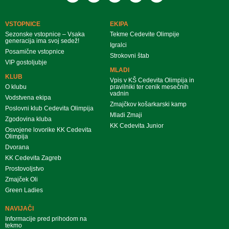
VSTOPNICE
EKIPA
Sezonske vstopnice – Vsaka
Tekme Cedevite Olimpije
generacija ima svoj sedež!
Igralci
Posamične vstopnice
Strokovni štab
VIP gostoljubje
MLADI
KLUB
Vpis v KŠ Cedevita Olimpija in
O klubu
pravilniki ter cenik mesečnih
vadnin
Vodstvena ekipa
Zmajčkov košarkarski kamp
Poslovni klub Cedevita Olimpija
Mladi Zmaji
Zgodovina kluba
KK Cedevita Junior
Osvojene lovorike KK Cedevita
Olimpija
Dvorana
KK Cedevita Zagreb
Prostovoljstvo
Zmajček Oli
Green Ladies
NAVIJAČI
Informacije pred prihodom na
tekmo