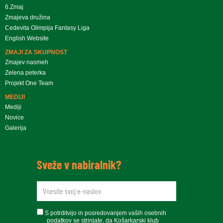
6.Zmaj
Zmajeva družina
Cedevita Olimpija Fantasy Liga
English Website
ZMAJI ZA SKUPNOST
Zmajev nasmeh
Zelena peterka
Projekt One Team
MEDIJI
Mediji
Novice
Galerija
Sveže v nabiralnik?
newsletteremail
soglasje
S potrditvijo in posredovanjem vaših osebnih
podatkov se strinjate, da Košarkarski klub