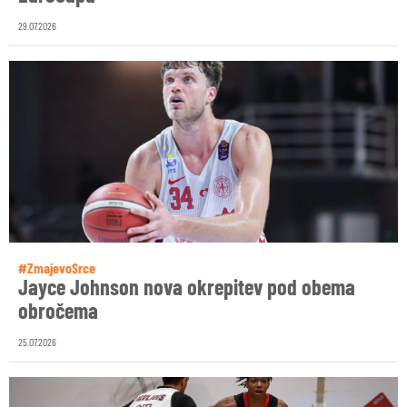
29.07.2026
#ZmajevoSrce
Jayce Johnson nova okrepitev pod obema
obročema
25.07.2026