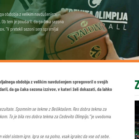
nega obdobja z velikim navdušenjem
ni. Ob tem je poudaril, da ga čaka sezona
hov. “V pretekli sezoni sem spremljal
vljalnega obdobja z velikim navdušenjem spregovoril o svojih
udaril, da ga čaka sezona izzivov, v kateri želi dokazati, da lahko
e rezultate. Spomnim se tekme z Bešiktašem. Res dobra tekma za
kom. To je bila res dobra tekma za Cedevito Olimpijo,”
je uvodoma
 videl sistem igre. Igra se na polno, vsak igralec da vse od sebe.