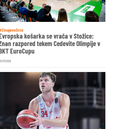
#ZmajevoSrce
Evropska košarka se vrača v Stožice:
Znan razpored tekem Cedevite Olimpije v
BKT EuroCupu
29.07.2026