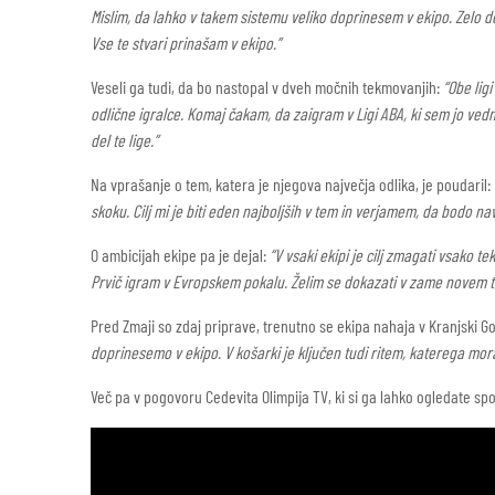
Mislim, da lahko v takem sistemu veliko doprinesem v ekipo. Zelo do
Vse te stvari prinašam v ekipo.”
Veseli ga tudi, da bo nastopal v dveh močnih tekmovanjih:
“Obe lig
odlične igralce. Komaj čakam, da zaigram v Ligi ABA, ki sem jo vedn
del te lige.”
Na vprašanje o tem, katera je njegova največja odlika, je poudaril:
skoku. Cilj mi je biti eden najboljših v tem in verjamem, da bodo navi
O ambicijah ekipe pa je dejal:
“V vsaki ekipi je cilj zmagati vsako 
Prvič igram v Evropskem pokalu. Želim se dokazati v zame novem t
Pred Zmaji so zdaj priprave, trenutno se ekipa nahaja v Kranjski Go
doprinesemo v ekipo. V košarki je ključen tudi ritem, katerega mora
Več pa v pogovoru Cedevita Olimpija TV, ki si ga lahko ogledate spo