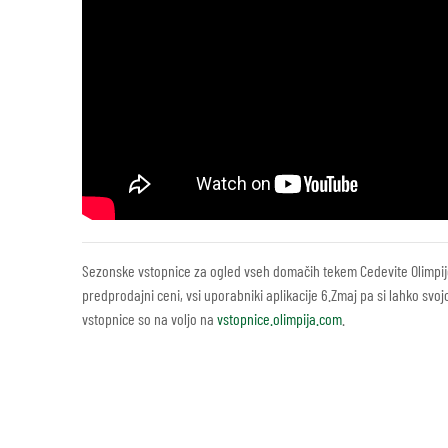
Sezonske vstopnice za ogled vseh domačih tekem Cedevite Olimpije
predprodajni ceni, vsi uporabniki aplikacije 6.Zmaj pa si lahko sv
vstopnice so na voljo na
vstopnice.olimpija.com
.