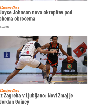
#ZmajevoSrce
Jayce Johnson nova okrepitev pod
obema obročema
25.07.2026
#ZmajevoSrce
Iz Zagreba v Ljubljano: Novi Zmaj je
Jordan Gainey