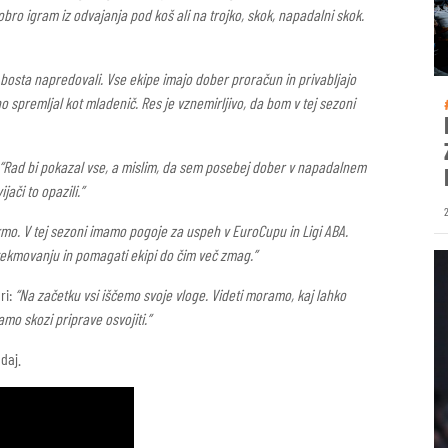
bro igram iz odvajanja pod koš ali na trojko, skok, napadalni skok.
i bosta napredovali. Vse ekipe imajo dober proračun in privabljajo
o spremljal kot mladenič. Res je vznemirljivo, da bom v tej sezoni
“Rad bi pokazal vse, a mislim, da sem posebej dober v napadalnem
jači to opazili.”
tekmo. V tej sezoni imamo pogoje za uspeh v EuroCupu in Ligi ABA.
ekmovanju in pomagati ekipi do čim več zmag.”
ri:
“Na začetku vsi iščemo svoje vloge. Videti moramo, kaj lahko
mo skozi priprave osvojiti.”
daj.