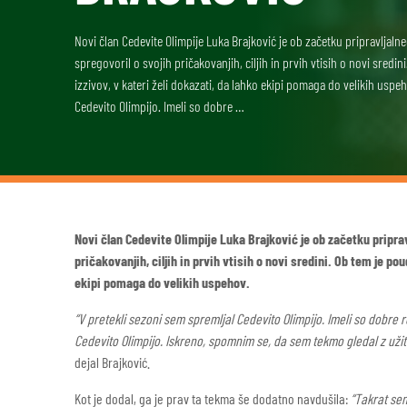
Novi član Cedevite Olimpije Luka Brajković je ob začetku pripravljal
spregovoril o svojih pričakovanjih, ciljih in prvih vtisih o novi sredi
izzivov, v kateri želi dokazati, da lahko ekipi pomaga do velikih uspe
Cedevito Olimpijo. Imeli so dobre …
Novi član Cedevite Olimpije Luka Brajković je ob začetku pripra
pričakovanjih, ciljih in prvih vtisih o novi sredini. Ob tem je po
ekipi pomaga do velikih uspehov.
“V pretekli sezoni sem spremljal Cedevito Olimpijo. Imeli so dobr
Cedevito Olimpijo. Iskreno, spomnim se, da sem tekmo gledal z užit
dejal Brajković.
Kot je dodal, ga je prav ta tekma še dodatno navdušila:
“Takrat sem