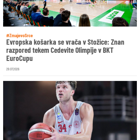
#ZmajevoSrce
Evropska košarka se vrača v Stožice: Znan
razpored tekem Cedevite Olimpije v BKT
EuroCupu
29.07.2026