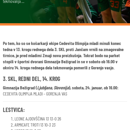
tekmovanja …
Po tem, ko so se košarkarji ekipe Cedevita Olimpija mladi minuli konec
tedna v 13. krogu rednega dela 3. SKL proti Jančam vrnili na zmagovalne
tirnice, je pred mladimi Zmaji nova preizkušnja. Tokrat bodo na parket
stopili v športni dvorani Gimnazije Bežigrad in se v soboto ob 16.00 v
okviru 14. kroga rednega dela tekmovanja pomerili z Gorenjo vasjo.
3. SKL, REDNI DEL, 14. KROG
Gimnazija Bežigrad (
Ljubljana, Slovenija
), sobota, 24. januar, ob 16.00:
CEDEVITA OLIMPIJA MLADI – GORENJA VAS
LESTVICA:
LEONE AJDOVŠČINA 13 13-0 26
ARMICAFE TROTI 13 10-3 23