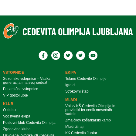
VSTOPNICE
EKIPA
Sezonske vstopnice – Vsaka
Tekme Cedevite Olimpije
generacija ima svoj sedež!
Igralci
Posamične vstopnice
Strokovni štab
VIP gostoljubje
MLADI
KLUB
Vpis v KŠ Cedevita Olimpija in
O klubu
pravilniki ter cenik mesečnih
vadnin
Vodstvena ekipa
Zmajčkov košarkarski kamp
Poslovni klub Cedevita Olimpija
Mladi Zmaji
Zgodovina kluba
KK Cedevita Junior
Osvojene lovorike KK Cedevita