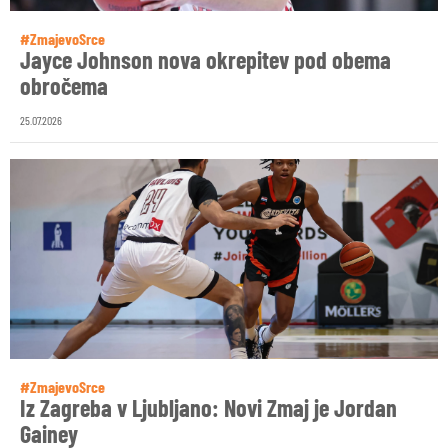
#ZmajevoSrce
Jayce Johnson nova okrepitev pod obema
obročema
25.07.2026
#ZmajevoSrce
Iz Zagreba v Ljubljano: Novi Zmaj je Jordan
Gainey