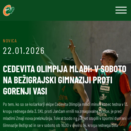
NOVICA
22.01.2026
CEDEVITA OLIMPIJA MLADI: V SOBOTO
NA BEŽIGRAJSKI GIMNAZIJI PROTI
GORENJI VASI
Po tem, ko so se košarkarji ekipe Cedevita Olimpija mladi minuli konec tedna v 13.
krogu rednega dela 3. SKL proti Jančam vrnili na zmagovalne tirnice, je pred
mladimi Zmaji nova preizkušnja. Tokrat bodo na parket stopili v športni dvorani
Gimnazije Bežigrad in se v soboto ob 16.00 v okviru 14. kroga rednega dela