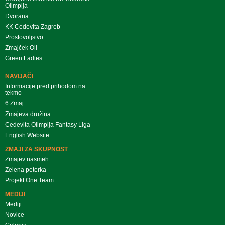
Olimpija
Dvorana
KK Cedevita Zagreb
Prostovoljstvo
Zmajček Oli
Green Ladies
NAVIJAČI
Informacije pred prihodom na
tekmo
6.Zmaj
Zmajeva družina
Cedevita Olimpija Fantasy Liga
English Website
ZMAJI ZA SKUPNOST
Zmajev nasmeh
Zelena peterka
Projekt One Team
MEDIJI
Mediji
Novice